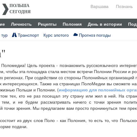
Варшава
Познань
ПОЛЬША
СЕГОДНЯ
ие
Личность
Рецепты
Полония
День в истории
Под
 тур
Транспорт
Курс злотого
Прогноз погоды
а"
 Поломедиа! Цель проекта - познакомить русскоязычного интернет
тим, чтобы эта площадка стала местом встречи Полонии России и ро
их регионах. При содействии со стороны Полонийных организаци
х интересующихся. Также на страницах ПолоМедии вы сможете най
й жизнью Польши и Полонии. (
информацию для полонийных орган
м тех, кто не раз посещал эту страну или жил в ней. На стр
 тем, и не будем рассматривать ничего с точки зрения поли
ой точки зрения. Мы предлагаем вам просто проникнуться тем прек
состоит из двух слов Поло - как Полония, то есть то, что Польско
форме подачи.