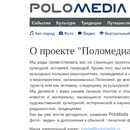
События
Культура
Традиции
Путешеств
Хит-парад
Фото
Видео
Виртуальный
О проекте "Поломеди
Мы рады приветствовать вас на страницах проекта
культурой, историей, природой. Кроме того, мы хо
культурных польских мероприятиях, проводимых в 
о мероприятиях, организованных Полонией, до все
туристу или как человеку, следящему за культурно
Мы делимся с вами нашим личным опытом и опыто
новости и материалы, касающиеся политических
художественной, культурной, исторической и научн
радушностью, традициями.
Как вы уже могли догадаться, название PoloMedia 
фото-, видео- в дополнение к обычной - печатной 
Наша электронный адрес:
media@polomedia.ru