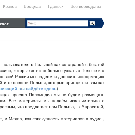
Краков
Вроцлав
Гданьск
Все воеводства
каст
-пользователя с Польшей как со страной с богатой
ссиян, которые хотят побольше узнать о Польше и о
й по всей России мы надеемся доносить информацию
ти те новости Польши, которые пригодятся вам как
изаций вы найдёте здесь
)
аницах проекта Поломедиа мы не будем размещать
тики. Все материалы мы подаём исключительно с
расным, что предлагает нам Польша, - её красотой,
е, и Медиа, как совокупность материалов в аудио-,