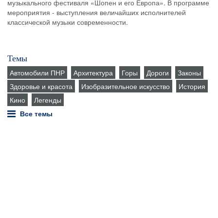
музыкального фестиваля «Шопен и его Европа». В программе
мероприятия - выступления величайших исполнителей
классической музыки современности.
Темы
Автомобили ПНР
Архитектура
Горы
Дороги
Законы
Здоровье и красота
Изобразительное искусство
История
Кино
Легенды
Все темы