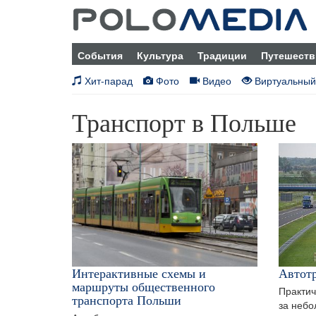
События
Культура
Традиции
Путешеств
Хит-парад
Фото
Видео
Виртуальный
Транспорт в Польше
Интерактивные схемы и
Автот
маршруты общественного
Практич
транспорта Польши
за неб