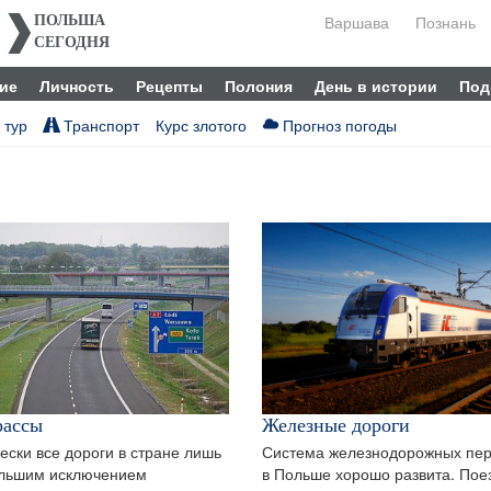
Варшава
Познань
ПОЛЬША
СЕГОДНЯ
ие
Личность
Рецепты
Полония
День в истории
Под
 тур
Транспорт
Курс злотого
Прогноз погоды
рассы
Железные дороги
ески все дороги в стране лишь
Система железнодорожных пер
ольшим исключением
в Польше хорошо развита. Пое