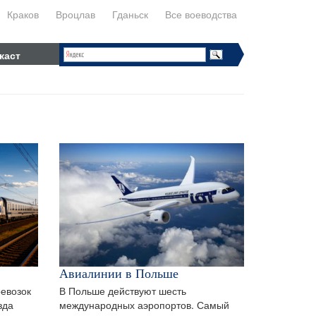
Краков
Вроцлав
Гданьск
Все воеводства
каст
Авиалинии в Польше
евозок
В Польше действуют шесть
зда
международных аэропортов. Самый