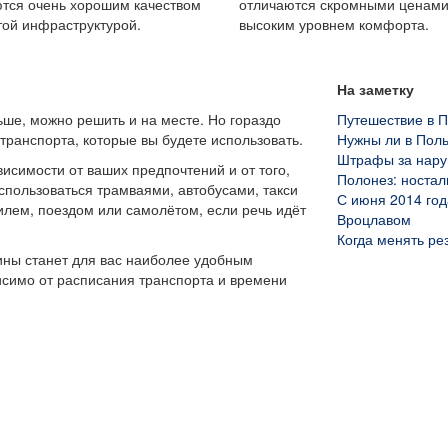
тся очень хорошим качеством
отличаются скромными ценами
той инфраструктурой.
высоким уровнем комфорта.
На заметку
ьше, можно решить и на месте. Но гораздо
Путешествие в 
транспорта, которые вы будете использовать.
Нужны ли в Пол
Штрафы за нару
висимости от ваших предпочтений и от того,
Полонез: ностал
спользоваться трамваями, автобусами, такси
С июня 2014 го
билем, поездом или самолётом, если речь идёт
Вроцлавом
Когда менять ре
ины станет для вас наиболее удобным
исимо от расписания транспорта и времени