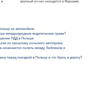
 и
крупный из них находится в Варшаве.
Польшу на автомобиле
ьше международные водительские права?
шение ПДД в Польше
ьгия по прошлому польского автопрома
да начинаются полеты между Люблином и
зину перед поездкой в Польшу и что брать в дорогу?