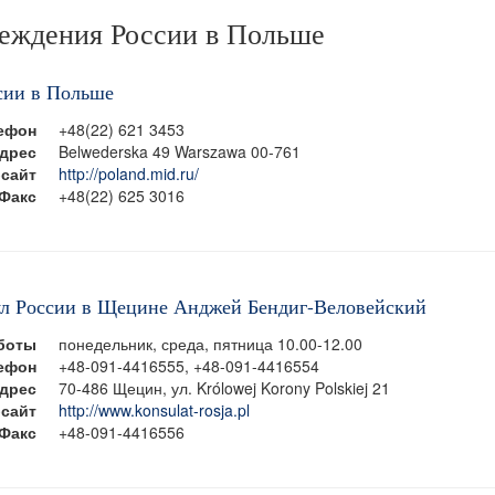
реждения России в Польше
сии в Польше
ефон
+48(22) 621 3453
дрес
Belwederska 49 Warszawa 00-761
сайт
http://poland.mid.ru/
Факс
+48(22) 625 3016
л России в Щецине Анджей Бендиг-Веловейский
боты
понедельник, среда, пятница 10.00-12.00
ефон
+48-091-4416555, +48-091-4416554
дрес
70-486 Щецин, ул. Królowej Korony Polskiej 21
сайт
http://www.konsulat-rosja.pl
Факс
+48-091-4416556