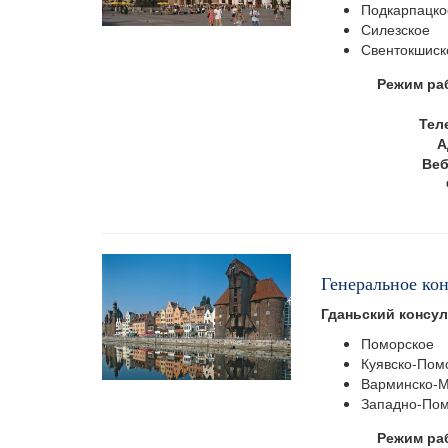
Подкарпацко
Силезское
Свентокшиск
Режим ра
Тел
А
Веб
Генеральное кон
Гданьский консу
Поморское
Куявско-Пом
Варминско-М
Западно-По
Режим ра