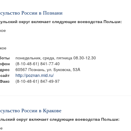
нсульство России в Познани
сульский округ включает следующие воеводства Польши:
кое
кое
боты
понедельник, среда, пятница 08.30-12.30
ефон
(8-10-48-61) 841-77-40
дрес
60567 Познань, ул. Буковска, 53A
сайт
http://poznan.mid.ru/
Факс
(8-10-48-61) 847-49-97
сульство России в Кракове
ульский округ включает следующие воеводства Польши:
ое