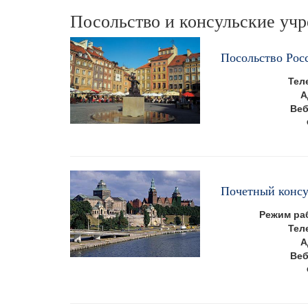
Посольство и консульские уч
Посольство Рос
Тел
А
Веб
Почетный консу
Режим ра
Тел
А
Веб