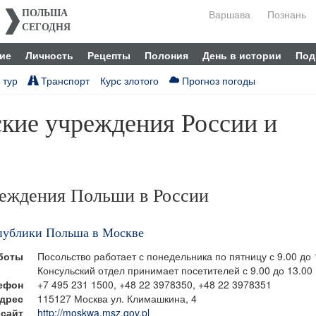
Варшава
Познань
ПОЛЬША
СЕГОДНЯ
ие
Личность
Рецепты
Полония
День в истории
Под
 тур
Транспорт
Курс злотого
Прогноз погоды
ские учреждения России и
реждения Польши в России
публики Польша в Москве
боты
Посольство работает с понедельника по пятницу с 9.00 до 
Консульский отдел принимает посетителей с 9.00 до 13.00
ефон
+7 495 231 1500, +48 22 3978350, +48 22 3978351
дрес
115127 Москва ул. Климашкина, 4
сайт
http://moskwa.msz.gov.pl