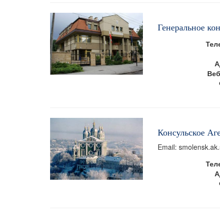
Генеральное ко
Тел
А
Веб
Консульское Аг
Email: smolensk.ak
Тел
А