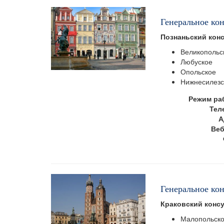
Генеральное ко
Познаньский кон
Великопольс
Любуское
Опольское
Нижнесилезс
Режим ра
Тел
А
Веб
Генеральное кон
Краковский конс
Малопольск