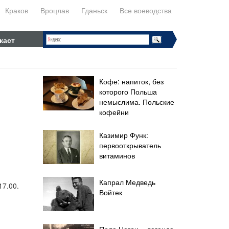
Краков
Вроцлав
Гданьск
Все воеводства
каст
Кофе: напиток, без
которого Польша
немыслима. Польские
кофейни
Казимир Функ:
первооткрыватель
витаминов
Капрал Медведь
17.00.
Войтек
Пола Негри – легенда