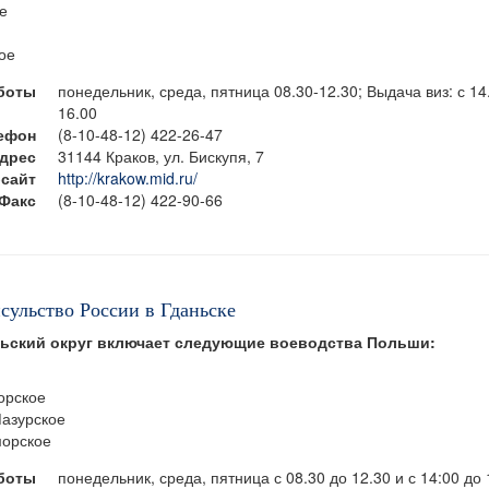
е
ое
боты
понедельник, среда, пятница 08.30-12.30; Выдача виз: с 14
16.00
ефон
(8-10-48-12) 422-26-47
дрес
31144 Краков, ул. Бискупя, 7
сайт
http://krakow.mid.ru/
Факс
(8-10-48-12) 422-90-66
сульство России в Гданьске
льский округ включает следующие воеводства Польши:
орское
азурское
морское
боты
понедельник, среда, пятница с 08.30 до 12.30 и с 14:00 до 