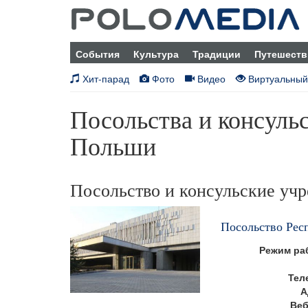
События
Культура
Традиции
Путешеств
Хит-парад
Фото
Видео
Виртуальный
Посольства и консуль
Польши
Посольство и консульские уч
Посольство Рес
Режим ра
Тел
А
Веб