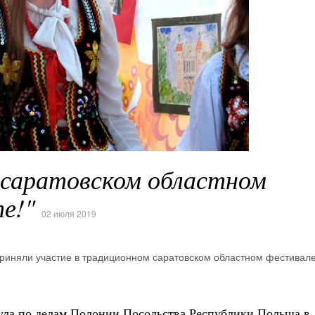
 саратовском областном
е!"
02 июля 2019
риняли участие в традиционном саратовском областном фестивал
ула по делам Полонии Посольства Республики Польша в