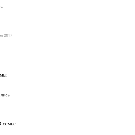
 с
ря 2017
емы
ялись
В семье