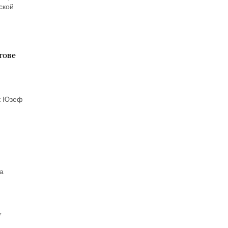
ской
тове
ук Юзеф
а
7