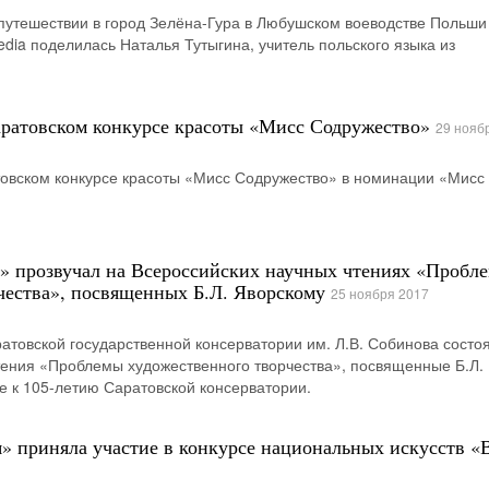
путешествии в город Зелёна-Гура в Любушском воеводстве Польши
dia поделилась Наталья Тутыгина, учитель польского языка из
аратовском конкурсе красоты «Мисс Содружество»
29 нояб
товском конкурсе красоты «Мисс Содружество» в номинации «Мисс
» прозвучал на Всероссийских научных чтениях «Пробл
чества», посвященных Б.Л. Яворскому
25 ноября 2017
ратовской государственной консерватории им. Л.В. Собинова состо
тения «Проблемы художественного творчества», посвященные Б.Л.
 к 105-летию Саратовской консерватории.
» приняла участие в конкурсе национальных искусств «