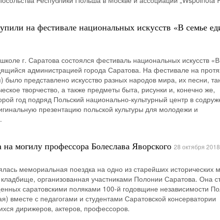
осольства Республики Польша в Москве и ассоциации „Wspólnota P
упили на фестивале национальных искусств «В семье е
7 школе г. Саратова состоялся фестиваль национальных искусств «
дящийся администрацией города Саратова. На фестивале на прот
я) было представлено искусство разных народов мира, их песни, та
еское творчество, а также предметы быта, рисунки и, конечно же,
торой год подряд Польский национально-культурный центр в содруж
игинальную презентацию польской культуры для молодежи и
.
 на могилу профессора Болеслава Яворского
28 октября 2018
оялась мемориальная поездка на одно из старейших исторических 
 кладбище, организованная участниками Полонии Саратова. Она с
щенных саратовскими поляками 100-й годовщине независимости По
я) вместе с педагогами и студентами Саратовской консерватории
хся дирижеров, актеров, профессоров.