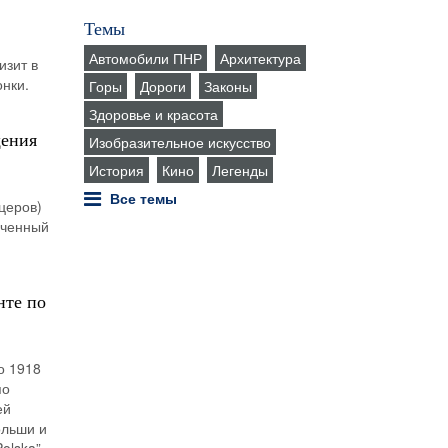
Темы
Автомобили ПНР
Архитектура
изит в
нки.
Горы
Дороги
Законы
Здоровье и красота
щения
Изобразительное искусство
История
Кино
Легенды
Все темы
церов)
оченный
нте по
о 1918
по
ей
ольши и