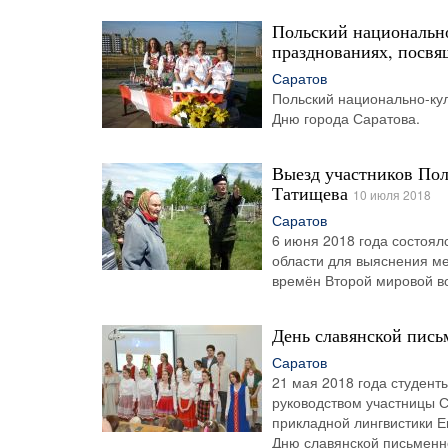
Польский национально
празднованиях, посвя
Саратов
Польский национально-кул
Дню города Саратова.
Выезд участников Пол
Татищева
10 июля 2018
Саратов
6 июня 2018 года состоял
области для выяснения м
времён Второй мировой в
День славянской пись
Саратов
21 мая 2018 года студент
руководством участницы С
прикладной лингвистики 
Дню славянской письменно