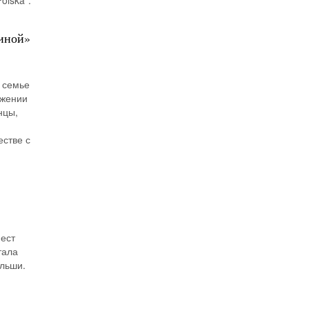
olska”.
диной»
В семье
яжении
нцы,
естве с
мест
тала
льши.