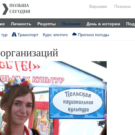
Варшава
Познань
ПОЛЬША
СЕГОДНЯ
ие
Личность
Рецепты
Полония
День в истории
Под
 тур
Транспорт
Курс злотого
Прогноз погоды
организаций