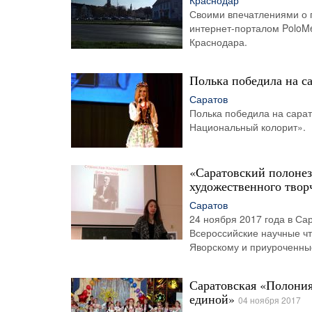
Краснодар
Своими впечатлениями о 
интернет-порталом PoloMe
Краснодара.
Полька победила на с
Саратов
Полька победила на сара
Национальный колорит».
«Саратовский полонез
художественного твор
Саратов
24 ноября 2017 года в Са
Всероссийские научные ч
Яворскому и приуроченные
Саратовская «Полония
единой»
04 ноября 2017