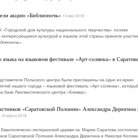
вели акцию «Библионочь»
13 мая 2018
К «Городской дом культуры национального творчества» поляки
е интересующиеся культурой и языком этой страны приняли участие
блионочь».
о языка на языковом фестивале «Арт-солянка» в Саратов
дставители Польского центра были приглашены на одно из ярких
ятий нашего города – языковой фестиваль «Арт-солянка», которы
а базе Лингвистического центра «Клевер».
астников «Саратовской Полонии» Александра Дерюгина 
19 марта 2018
ах Евангелическо-лютеранской церкви св. Марии Саратова состоялас
ников Саратовской Полонии Александра Дерюгина и Николая Колом