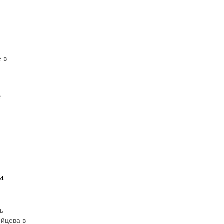
 в
е
й
и
ь
ийцева в