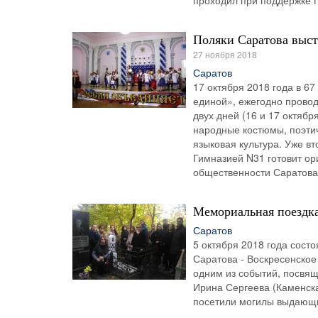
проходил при поддержке П
Поляки Саратова выст
27 ноября 2018
Саратов
17 октября 2018 года в 6
единой», ежегодно прово
двух дней (16 и 17 октябр
народные костюмы, поэтич
языковая культура. Уже в
Гимназией N31 готовит ор
общественности Саратова
Мемориальная поездка
Саратов
5 октября 2018 года сост
Саратова - Воскресенское
одним из событий, посвя
Ирина Сергеева (Каменска
посетили могилы выдающи