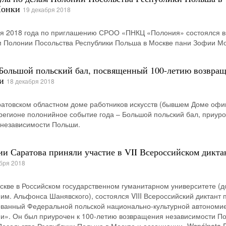
Монки
19 декабря 2018
бря 2018 года по приглашению СРОО «ПНКЦ «Полония» состоялся в
м Полонии Посольства Республики Польша в Москве пани Зофии Мо
 Большой польский бал, посвященный 100-летию возвра
и
18 декабря 2018
ратовском областном доме работников искусств (бывшем Доме офи
регионе полонийное событие года – Большой польский бал, приур
 независимости Польши.
и Саратова приняли участие в VII Всероссийском дикта
бря 2018
оскве в Российском государственном гуманитарном университете (д
 им. Альфонса Шанявского), состоялся VIII Всероссийский диктант 
зованный Федеральной польской национально-культурной автономи
ии». Он был приурочен к 100-летию возвращения независимости П