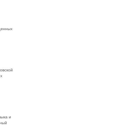
щенных
товской
их
зыка и
нный