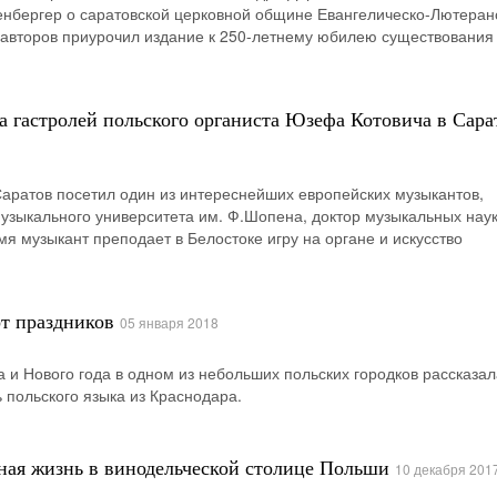
енбергер о саратовской церковной общине Евангелическо-Лютеран
 авторов приурочил издание к 250-летнему юбилею существования
 гастролей польского органиста Юзефа Котовича в Сара
Саратов посетил один из интереснейших европейских музыкантов,
узыкального университета им. Ф.Шопена, доктор музыкальных на
мя музыкант преподает в Белостоке игру на органе и искусство
т праздников
05 января 2018
 и Нового года в одном из небольших польских городков рассказал
 польского языка из Краснодара.
нная жизнь в винодельческой столице Польши
10 декабря 201