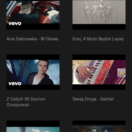
Ania Dabrowska - W Glowie
Enej. A Może Będzie Lepiej
Z Całych Sił Szymon
Swoją Drogą - Sachiel
Chodyniecki