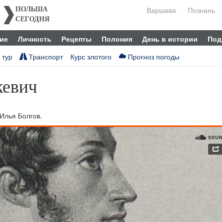
Варшава
Познань
ПОЛЬША
СЕГОДНЯ
ие
Личность
Рецепты
Полония
День в истории
Под
 тур
Транспорт
Курс злотого
Прогноз погоды
кевич
Илья Болгов.