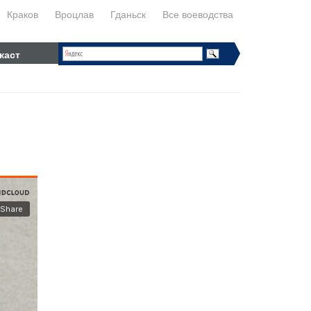
Краков
Вроцлав
Гданьск
Все воеводства
каст