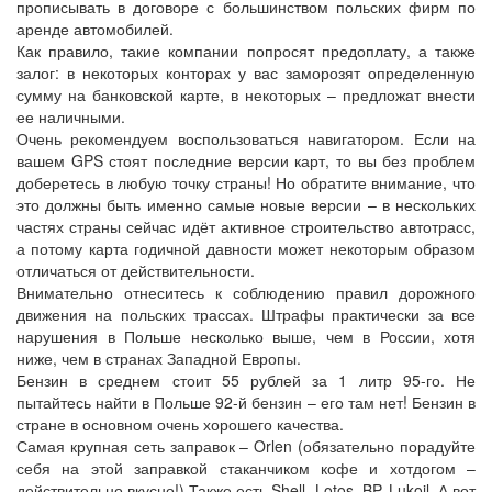
прописывать в договоре с большинством польских фирм по
аренде автомобилей.
Как правило, такие компании попросят предоплату, а также
залог: в некоторых конторах у вас заморозят определенную
сумму на банковской карте, в некоторых – предложат внести
ее наличными.
Очень рекомендуем воспользоваться навигатором. Если на
вашем GPS стоят последние версии карт, то вы без проблем
доберетесь в любую точку страны! Но обратите внимание, что
это должны быть именно самые новые версии – в нескольких
частях страны сейчас идёт активное строительство автотрасс,
а потому карта годичной давности может некоторым образом
отличаться от действительности.
Внимательно отнеситесь к соблюдению правил дорожного
движения на польских трассах. Штрафы практически за все
нарушения в Польше несколько выше, чем в России, хотя
ниже, чем в странах Западной Европы.
Бензин в среднем стоит 55 рублей за 1 литр 95-го. Не
пытайтесь найти в Польше 92-й бензин – его там нет! Бензин в
стране в основном очень хорошего качества.
Самая крупная сеть заправок – Orlen (обязательно порадуйте
себя на этой заправкой стаканчиком кофе и хотдогом –
действительно вкусно!) Также есть Shell, Lotos, BP, Lukoil. А вот