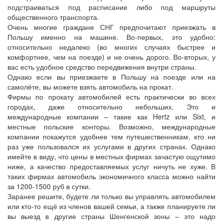
подстраиваться под расписание либо под маршруты
общественного транспорта.
Очень многие граждане СНГ предпочитают приезжать в
Польшу именно на машине. Во-первых, это удобно:
относительно недалеко (во многих случаях быстрее и
комфортнее, чем на поезде) и не очень дорого. Во-вторых, у
вас есть удобное средство передвижения внутри страны.
Однако если вы приезжаете в Польшу на поезде или на
самолёте, вы можете взять автомобиль на прокат.
Фирмы по прокату автомобилей есть практически во всех
городах, даже относительно небольших. Это и
международные компании – такие как Hertz или Sixt, и
местные польские конторы. Возможно, международные
компании покажутся удобнее тем путешественникам, кто ни
раз уже пользовался их услугами в других странах. Однако
имейте в виду, что цены в местных фирмах зачастую ощутимо
ниже, а качество предоставляемых услуг ничуть не хуже. В
таких фирмах автомобиль экономичного класса можно найти
за 1200-1500 руб в сутки.
Заранее решите, будете ли только вы управлять автомобилем
или кто-то ещё из членов вашей семьи, а также планируете ли
вы выезд в другие страны Шенгенской зоны – это надо