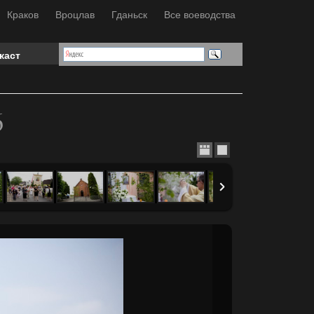
Краков
Вроцлав
Гданьск
Все воеводства
каст
6