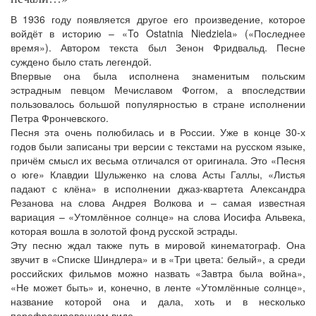
В 1936 году появляется другое его произведение, которое
войдёт в историю – «To Ostatnia Niedziela» («Последнее
время»). Автором текста был Зенон Фридвальд. Песне
суждено было стать легендой.
Впервые она была исполнена знаменитым польским
эстрадным певцом Мечиславом Фоггом, а впоследствии
пользовалось большой популярностью в стране исполнении
Петра Фрончевского.
Песня эта очень полюбилась и в России. Уже в конце 30-х
годов были записаны три версии с текстами на русском языке,
причём смысл их весьма отличался от оригинала. Это «Песня
о юге» Клавдии Шульженко на слова Асты Галлы, «Листья
падают с клёна» в исполнении джаз-квартета Александра
Резанова на слова Андрея Волкова и – самая известная
вариация – «Утомлённое солнце» на слова Иосифа Альвека,
которая вошла в золотой фонд русской эстрады.
Эту песню ждал также путь в мировой кинематограф. Она
звучит в «Списке Шиндлера» и в «Три цвета: белый», а среди
российских фильмов можно назвать «Завтра была война»,
«Не может быть» и, конечно, в ленте «Утомлённые солнце»,
название которой она и дала, хоть и в несколько
перефразированном виде.