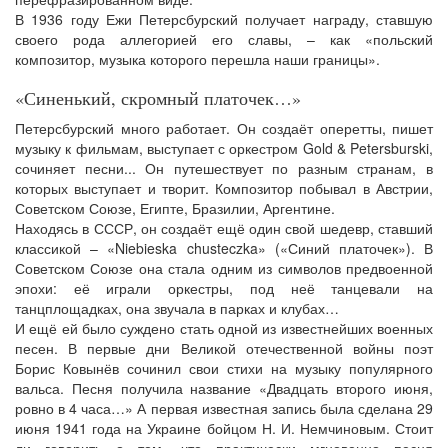
В 1936 году Ежи Петерсбурский получает награду, ставшую
своего рода аллегорией его славы, – как «польский
композитор, музыка которого перешла наши границы».
«Синенький, скромный платочек…»
Петерсбурский много работает. Он создаёт оперетты, пишет
музыку к фильмам, выступает с оркестром Gold & Petersburski,
сочиняет песни... Он путешествует по разным странам, в
которых выступает и творит. Композитор побывал в Австрии,
Советском Союзе, Египте, Бразилии, Аргентине.
Находясь в СССР, он создаёт ещё один свой шедевр, ставший
классикой – «Niebieska chusteczka» («Синий платочек»). В
Советском Союзе она стала одним из символов предвоенной
эпохи: её играли оркестры, под неё танцевали на
танцплощадках, она звучала в парках и клубах…
И ещё ей было суждено стать одной из известнейших военных
песен. В первые дни Великой отечественной войны поэт
Борис Ковынёв сочинил свои стихи на музыку популярного
вальса. Песня получила название «Двадцать второго июня,
ровно в 4 часа…» А первая известная запись была сделана 29
июня 1941 года на Украине бойцом Н. И. Немчиновым. Стоит
ли говорить о том, что практически мгновенно песня