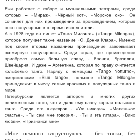
Ежи работает с кабаре и музыкальными театрами, среди
которых – «Мираж», «Чёрный кот», «Морское око». Он
сочиняет для них произведение за произведением, которые
поют популярные в то время исполнители.
А в 1928 году он пишет «Танго Милонга» («Tango Milonga»),
которое получает также название «О, Донна Клара». Именно
под своим вторым названием произведение завоёвывает
всемирную популярность. Среди стран, где произведение
приобрело самую большую славу, - Япония, Бразилия,
Швейцария. И даже – Аргентина, которая по праву считается
колыбелью танго. Наряду с немецким «Tango Notturno»,
американским «Blue tango», польское «Tango Milonga»
принадлежит к числу самых красивых и популярных танго в
мире.
Петербурский является автором и многих других
великолепных танго, что и дало ему славу короля польского
танго. Среди его шедевров - «Уж никогда», «Маленькое
счастье», «Ты сам мне говорил», «Ты и эта гитара», «Вино
любви», «Признайся мне».
«Мне немного взгрустнулось – без тоски, без
печали…»