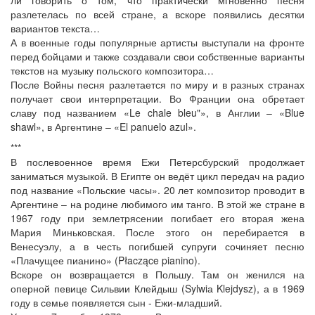
разлетелась по всей стране, а вскоре появились десятки
вариантов текста…
А в военные годы популярные артисты выступали на фронте
перед бойцами и также создавали свои собственные варианты
текстов на музыку польского композитора…
После Войны песня разлетается по миру и в разных странах
получает свои интерпретации. Во Франции она обретает
славу под названием «Le chale bleu"», в Англии – «Blue
shawl», в Аргентине – «El panuelo azul».
***
В послевоенное время Ежи Петерсбурский продолжает
заниматься музыкой. В Египте он ведёт цикл передач на радио
под название «Польские часы». 20 лет композитор проводит в
Аргентине – на родине любимого им танго. В этой же стране в
1967 году при землетрясении погибает его вторая жена
Мария Миньковская. После этого он перебирается в
Венесуэлу, а в честь погибшей супруги сочиняет песню
«Плачущее пианино» (Płaczące pianino).
Вскоре он возвращается в Польшу. Там он женился на
оперной певице Сильвии Клейдыш (Sylwiа Klejdysz), а в 1969
году в семье появляется сын - Ежи-младший.