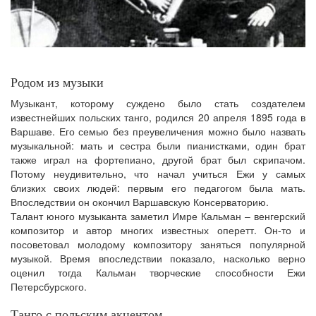
Родом из музыки
Музыкант, которому суждено было стать создателем
известнейших польских танго, родился 20 апреля 1895 года в
Варшаве. Его семью без преувеличения можно было назвать
музыкальной: мать и сестра были пианистками, один брат
также играл на фортепиано, другой брат был скрипачом.
Потому неудивительно, что начал учиться Ежи у самых
близких своих людей: первым его педагогом была мать.
Впоследствии он окончил Варшавскую Консерваторию.
Талант юного музыканта заметил Имре Кальман – венгерский
композитор и автор многих известных оперетт. Он-то и
посоветовал молодому композитору заняться популярной
музыкой. Время впоследствии показало, насколько верно
оценил тогда Кальман творческие способности Ежи
Петерсбурского.
Танго с польским акцентом