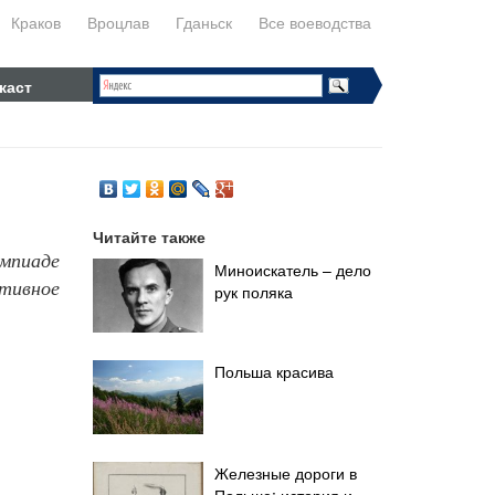
Краков
Вроцлав
Гданьск
Все воеводства
каст
Читайте также
импиаде
Миноискатель – дело
тивное
рук поляка
Польша красива
Железные дороги в
Польше: история и