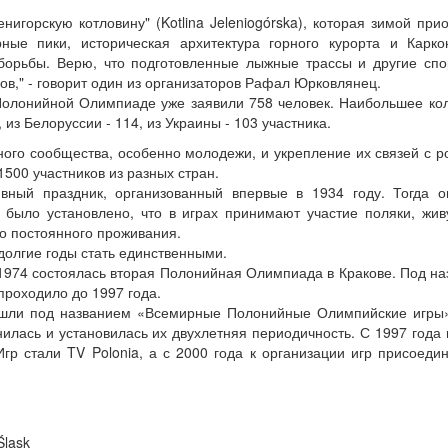
игорскую котловину" (Kotlina Jeleniogórska), которая зимой при
ные пики, историческая архитектура горного курорта и Карко
борьбы. Верю, что подготовленные лыжные трассы и другие сп
ов," - говорит один из организаторов Рафал Юрковлянец.
Полонийной Олимпиаде уже заявили 758 человек. Наибольшее ко
, из Белоруссии - 114, из Украины - 103 участника.
ого сообщества, особенно молодежи, и укрепление их связей с р
500 участников из разных стран.
ный праздник, организованный впервые в 1934 году. Тогда о
было установлено, что в играх принимают участие поляки, жи
о постоянного проживания.
олгие годы стать единственными.
1974 состоялась вторая Полонийная Олимпиада в Кракове. Под н
роходило до 1997 года.
шли под названием «Всемирные Полонийные Олимпийские игры»
илась и установилась их двухлетняя периодичность. С 1997 года
 стали TV Polonia, а с 2000 года к организации игр присоеди
Śląsk