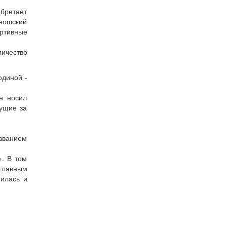
обретает
ношский
ортивные
личество
одиной -
н носил
вущие за
азванием
. В том
 главным
нилась и