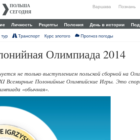
Варшава
Познань
ПОЛЬША
СЕГОДНЯ
ие
Личность
Рецепты
Полония
День в истории
Под
 тур
Транспорт
Курс злотого
Прогноз погоды
лонийная Олимпиада 2014
уется не только выступлением польской сборной на Ол
 XI Всемирные Полонийные Олимпийские Игры. Это спор
лимпиада «обычная».