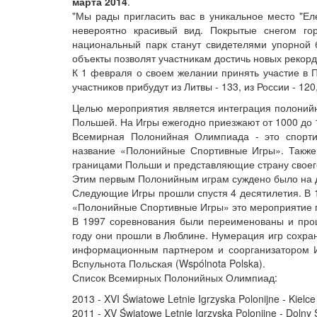
марта 2014
.
"Мы рады пригласить вас в уникальное место "Елен
невероятно красивый вид. Покрытые снегом гор
национальный парк станут свидетелями упорной 
объекты позволят участникам достичь новых рекорд
К 1 февраля о своем желании принять участие в 
участников прибудут из Литвы - 133, из России - 120
Целью мероприятия является интеграция полонийн
Польшей. На Игры ежегодно приезжают от 1000 до 1
Всемирная Полонийная Олимпиада - это спортив
название «Полонийные Спортивные Игры». Также 
границами Польши и представляющие страну своег
Этим первым Полонийным играм суждено было на д
Следующие Игры прошли спустя 4 десятилетия. В 
«Полонийные Спортивные Игры» это мероприятие п
В 1997 соревнования были переименованы и про
году они прошли в Люблине. Нумерация игр сохран
информационным партнером и соорганизатором Игр
Вспульнота Польская (Wspólnota Polska).
Список Всемирных Полонийных Олимпиад:
2013 - XVI Światowe Letnie Igrzyska Polonijne - Kielce
2011 - XV Światowe Letnie Igrzyska Polonijne - Dolny 