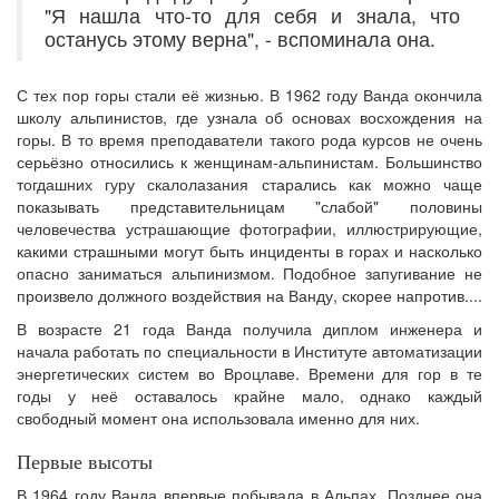
"Я нашла что-то для себя и знала, что
останусь этому верна", - вспоминала она.
С тех пор горы стали её жизнью. В 1962 году Ванда окончила
школу альпинистов, где узнала об основах восхождения на
горы. В то время преподаватели такого рода курсов не очень
серьёзно относились к женщинам-альпинистам. Большинство
тогдашних гуру скалолазания старались как можно чаще
показывать представительницам "слабой" половины
человечества устрашающие фотографии, иллюстрирующие,
какими страшными могут быть инциденты в горах и насколько
опасно заниматься альпинизмом. Подобное запугивание не
произвело должного воздействия на Ванду, скорее напротив....
В возрасте 21 года Ванда получила диплом инженера и
начала работать по специальности в Институте автоматизации
энергетических систем во Вроцлаве. Времени для гор в те
годы у неё оставалось крайне мало, однако каждый
свободный момент она использовала именно для них.
Первые высоты
В 1964 году Ванда впервые побывала в Альпах. Позднее она