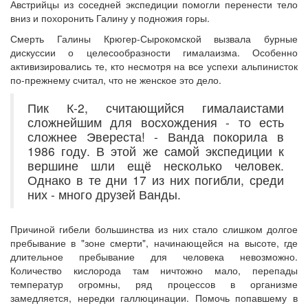
Австрийцы из соседней экспедиции помогли перенести тело
вниз и похоронить Галину у подножия горы.
Смерть Галины Крюгер-Сырокомской вызвала бурные
дискуссии о целесообразности гималаизма. Особенно
активизировались те, кто несмотря на все успехи альпинисток
по-прежнему считал, что не женское это дело.
Пик К-2, считающийся гималаистами
сложнейшим для восхождения - то есть
сложнее Эвереста! - Ванда покорила в
1986 году. В этой же самой экспедиции к
вершине шли ещё несколько человек.
Однако в те дни 17 из них погибли, среди
них - много друзей Ванды.
Причиной гибели большинства из них стало слишком долгое
пребывание в "зоне смерти", начинающейся на высоте, где
длительное пребывание для человека невозможно.
Количество кислорода там ничтожно мало, перепады
температур огромны, ряд процессов в организме
замедляется, нередки галлюцинации. Помочь попавшему в