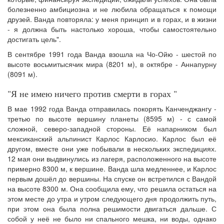
болезненно амбициозна и не любила обращаться к помощи
друзей. Ванда повторяла: у меня принцип и в горах, и в жизни
- я должна быть настолько хороша, чтобы самостоятельно
достигать цель".
В сентябре 1991 года Ванда взошла на Чо-Ойю - шестой по
высоте восьмитысячик мира (8201 м), в октябре - Аннапурну
(8091 м).
"Я не имею ничего против смерти в горах "
В мае 1992 года Ванда отправилась покорять Канченджангу -
третью по высоте вершину планеты (8595 м) - с самой
сложной, северо-западной стороны. Её напарником был
мексиканский альпинист Карлос Карлосио. Карлос был её
другом, вместе они уже побывали в нескольких экспедициях.
12 мая они выдвинулись из лагеря, расположенного на высоте
примерно 8300 м, к вершине. Ванда шла медленнее, и Карлос
первым дошёл до вершины. На спуске он встретился с Вандой
на высоте 8300 м. Она сообщила ему, что решила остаться на
этом месте до утра и утром следующего дня продолжить путь,
при этом она была полна решимости двигаться дальше. С
собой у неё не было ни спального мешка, ни воды, однако