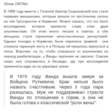
Эйгер (3970м)
В 1968 году вместе с Галиной Крюгер-Сырокомской они стали
первыми женщинами, которые взошли по восточному склону
на пик Троллрыгген в Норвегии. Можно сказать, что это было
восхождение, которое принесло славу этим двум
альпинисткам. Об этом много писали в газетах, а обе
женщины стали героинями многочисленных репортажей.
Однако поездка в Норвегию была омрачена травмой - она
сломала таранную кость и в Польшу ей пришлось вернуться в
гипсе. Впрочем, на то, чтобы отказаться от альпинизма на
период реабилитации, у Ванды терпения не хватило. Совсем
скоро она отправилась в Бескиды, где при восхождении
применяла едва ли не цирковые трюки.
В 1970 году Ванда вышла замуж за
Войцеха Руткевича. Брак нельзя было
назвать счастливым. Через 3 года пара
разошлась. Муж не поддерживал страсти
Ванды по отношению к горам, а она не
была готова к классической "роли жены".