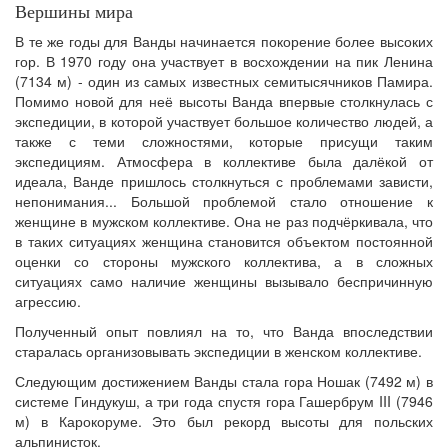
Вершины мира
В те же годы для Ванды начинается покорение более высоких
гор. В 1970 году она участвует в восхождении на пик Ленина
(7134 м) - один из самых известных семитысячников Памира.
Помимо новой для неё высоты Ванда впервые столкнулась с
экспедиции, в которой участвует большое количество людей, а
также с теми сложностями, которые присущи таким
экспедициям. Атмосфера в коллективе была далёкой от
идеала, Ванде пришлось столкнуться с проблемами зависти,
непонимания... Большой проблемой стало отношение к
женщине в мужском коллективе. Она не раз подчёркивала, что
в таких ситуациях женщина становится объектом постоянной
оценки со стороны мужского коллектива, а в сложных
ситуациях само наличие женщины вызывало беспричинную
агрессию.
Полученный опыт повлиял на то, что Ванда впоследствии
старалась организовывать экспедиции в женском коллективе.
Следующим достижением Ванды стала гора Ношак (7492 м) в
системе Гиндукуш, а три года спустя гора Гашербрум III (7946
м) в Карокоруме. Это был рекорд высоты для польских
альпинисток.