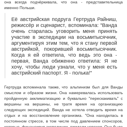
она всегда подчёркивала, что она - представительница
именно Польши.
Её австрийская подруга Гертруда Райниш,
режиссёр и сценарист, вспоминала: "Ванда
очень старалась уговорить меня принять
участие в экспедиции на восьмитысячник,
аргументируя этим тем, что я стану первой
австрийкой, покорившей восьмитысячник.
Когда я ей ответила, что ведь это она -
первая, Ванда обиженно ответила: Я не
хочу, чтобы люди узнали, что у меня есть
австрийский паспорт. Я - полька!"
Гертруда вспоминала также, что альпинизм был для Ванды
смыслом и образом жизни. Она намеревалась использовать
пройденную акклиматизацию и буквально "перескакивать" с
вершины на вершины, не тратя время на организацию
следующих экспедиций. Ванда не хотела отводить время на
отдых и на восстановление организма. "Она находилась в
постоянном стрессе, в том числе под давлением спонсоров,
которые, финансируя экспедиции, ожидали успехов. Она была