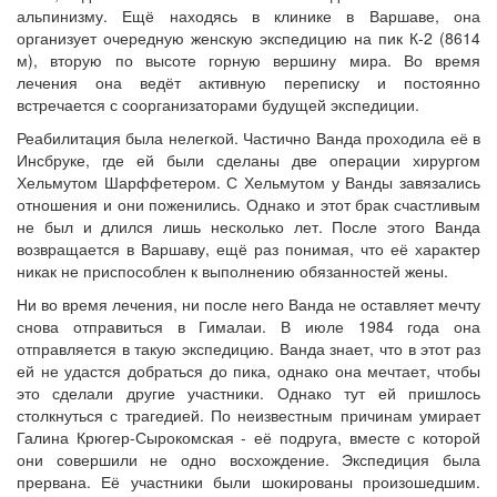
альпинизму. Ещё находясь в клинике в Варшаве, она
организует очередную женскую экспедицию на пик К-2 (8614
м), вторую по высоте горную вершину мира. Во время
лечения она ведёт активную переписку и постоянно
встречается с соорганизаторами будущей экспедиции.
Реабилитация была нелегкой. Частично Ванда проходила её в
Инсбруке, где ей были сделаны две операции хирургом
Хельмутом Шарффетером. С Хельмутом у Ванды завязались
отношения и они поженились. Однако и этот брак счастливым
не был и длился лишь несколько лет. После этого Ванда
возвращается в Варшаву, ещё раз понимая, что её характер
никак не приспособлен к выполнению обязанностей жены.
Ни во время лечения, ни после него Ванда не оставляет мечту
снова отправиться в Гималаи. В июле 1984 года она
отправляется в такую экспедицию. Ванда знает, что в этот раз
ей не удастся добраться до пика, однако она мечтает, чтобы
это сделали другие участники. Однако тут ей пришлось
столкнуться с трагедией. По неизвестным причинам умирает
Галина Крюгер-Сырокомская - её подруга, вместе с которой
они совершили не одно восхождение. Экспедиция была
прервана. Её участники были шокированы произошедшим.