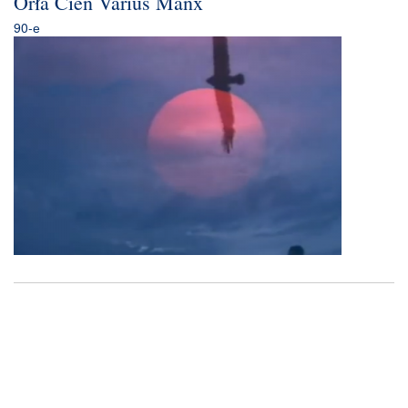
Orła Cień Varius Manx
90-е