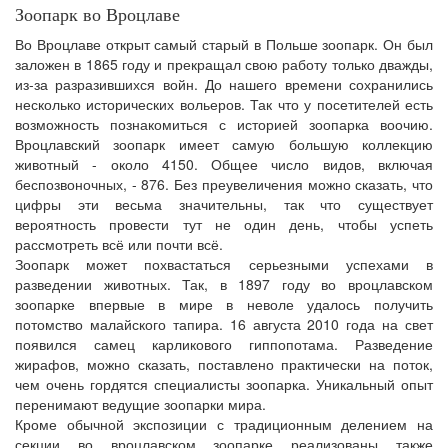
Зоопарк во Вроцлаве
Во Вроцлаве открыт самый старый в Польше зоопарк. Он был
заложен в 1865 году и прекращал свою работу только дважды,
из-за разразившихся войн. До нашего времени сохранились
несколько исторических вольеров. Так что у посетителей есть
возможность познакомиться с историей зоопарка воочию.
Вроцлавский зоопарк имеет самую большую коллекцию
животный - около 4150. Общее число видов, включая
беспозвоночных, - 876. Без преувеличения можно сказать, что
цифры эти весьма значительны, так что существует
вероятность провести тут не один день, чтобы успеть
рассмотреть всё или почти всё.
Зоопарк может похвастаться серьезными успехами в
разведении животных. Так, в 1897 году во вроцлавском
зоопарке впервые в мире в неволе удалось получить
потомство малайского тапира. 16 августа 2010 года на свет
появился самец карликового гиппопотама. Разведение
жирафов, можно сказать, поставлено практически на поток,
чем очень гордятся специалисты зоопарка. Уникальный опыт
перенимают ведущие зоопарки мира.
Кроме обычной экспозиции с традиционным делением на
секции во вроцлавском зоопарке реализованы также