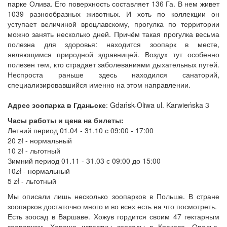
парке Олива. Его поверхность составляет 136 Га. В нем живет
1039 разнообразных животных. И хоть по коллекции он
уступает величиной вроцлавскому, прогулка по территории
можно занять несколько дней. Причём такая прогулка весьма
полезна для здоровья: находится зоопарк в месте,
являющимся природной здравницей. Воздух тут особенно
полезен тем, кто страдает заболеваниями дыхательных путей.
Неспроста раньше здесь находился санаторий,
специализировавшийся именно на этом направлении.
Адрес зоопарка в Гданьске
: Gdańsk-Oliwa ul. Karwieńska 3
Часы работы и цена на билеты:
Летний период 01.04 - 31.10 с 09:00 - 17:00
20 zł - нормальный
10 zł - льготный
Зимний период 01.11 - 31.03 с 09:00 до 15:00
10zł - нормальный
5 zł - льготный
Мы описали лишь несколько зоопарков в Польше. В стране
зоопарков достаточно много и во всех есть на что посмотреть.
Есть зоосад в Варшаве. Хожув гордится своим 47 гектарным
зоопарком. Хорошо известны зоосады в Кракове, Ополье,