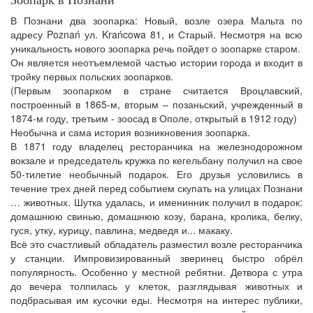
В Познани два зоопарка: Новый, возле озера Мальта по
адресу Poznań ул. Krańcowa 81, и Старый. Несмотря на всю
уникальность нового зоопарка речь пойдет о зоопарке старом.
Он является неотъемлемой частью истории города и входит в
тройку первых польских зоопарков.
(Первым зоопарком в стране считается Вроцлавский,
построенный в 1865-м, вторым – позаньский, учрежденный в
1874-м году, третьим - зоосад в Ополе, открытый в 1912 году)
Необычна и сама история возникновения зоопарка.
В 1871 году владелец ресторанчика на железнодорожном
вокзале и председатель кружка по кегельбану получил на свое
50-тилетие необычный подарок. Его друзья условились в
течение трех дней перед событием скупать на улицах Познани
… животных. Шутка удалась, и именинник получил в подарок:
домашнюю свинью, домашнюю козу, барана, кролика, белку,
гуся, утку, курицу, павлина, медведя и... макаку.
Всё это счастливый обладатель разместил возле ресторанчика
у станции. Импровизированный зверинец быстро обрёл
популярность. Особенно у местной ребятни. Детвора с утра
до вечера толпилась у клеток, разглядывая животных и
подбрасывая им кусочки еды. Несмотря на интерес публики,