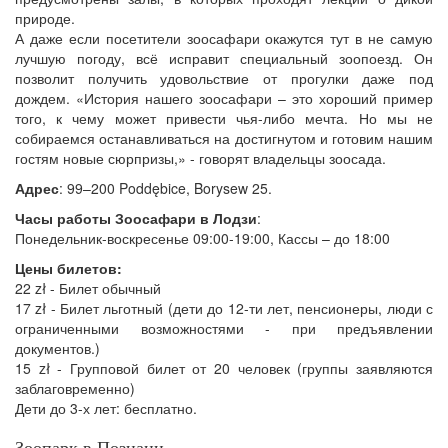
природе.
А даже если посетители зоосафари окажутся тут в не самую
лучшую погоду, всё исправит специальный зоопоезд. Он
позволит получить удовольствие от прогулки даже под
дождем. «История нашего зоосафари – это хороший пример
того, к чему может привести чья-либо мечта. Но мы не
собираемся останавливаться на достигнутом и готовим нашим
гостям новые сюрпризы,» - говорят владельцы зоосада.
Адрес
: 99–200 Poddębice, Borysew 25.
Часы работы Зоосафари в Лодзи
:
Понедельник-воскресенье 09:00-19:00, Кассы – до 18:00
Цены билетов:
22 zł - Билет обычный
17 zł - Билет льготный (дети до 12-ти лет, пенсионеры, люди с
ограниченными возможностями - при предъявлении
документов.)
15 zł - Групповой билет от 20 человек (группы заявляются
заблаговременно)
Дети до 3-х лет: бесплатно.
Зоопарк в Познани