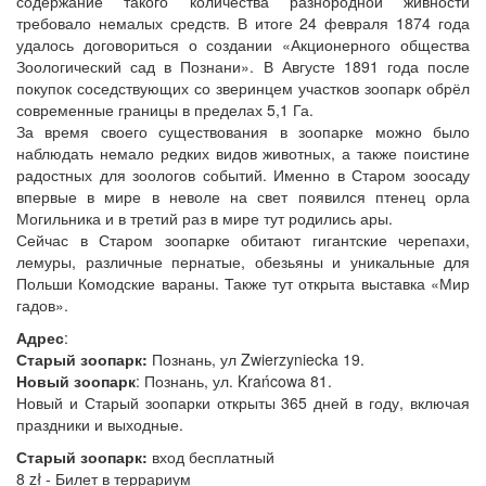
содержание такого количества разнородной живности
требовало немалых средств. В итоге 24 февраля 1874 года
удалось договориться о создании «Акционерного общества
Зоологический сад в Познани». В Августе 1891 года после
покупок соседствующих со зверинцем участков зоопарк обрёл
современные границы в пределах 5,1 Га.
За время своего существования в зоопарке можно было
наблюдать немало редких видов животных, а также поистине
радостных для зоологов событий. Именно в Старом зоосаду
впервые в мире в неволе на свет появился птенец орла
Могильника и в третий раз в мире тут родились ары.
Сейчас в Старом зоопарке обитают гигантские черепахи,
лемуры, различные пернатые, обезьяны и уникальные для
Польши Комодские вараны. Также тут открыта выставка «Мир
гадов».
Адрес
:
Старый зоопарк:
Познань, ул Zwierzyniecka 19.
Новый зоопарк
: Познань, ул. Krańcowa 81.
Новый и Старый зоопарки открыты 365 дней в году, включая
праздники и выходные.
Старый зоопарк:
вход бесплатный
8 zł - Билет в террариум