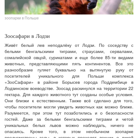
зоопарки в Польше
Зоосафари в Лодзи
Живёт белый лев неподалёку от Лодзи. По соседству с
белыми бенгальскими тиграми, страусами, сервалами,
сомалийской овцой, сурикатами и еще более 85-ти видами
животных, представляющими пять континентов. Все это
разнообразие гуляет буквально на вытянутую руку от
посетителей уникального для Польши комплекса
«ЗооСафари» в районе Борысев города Поддембице в
Лодзинском воеводстве. Зоосад раскинулся на территории 22
гектара. Для каждого животного тут созданы особые условия.
Они близки к естественным. Также всё сделано для того,
чтобы посетители могли увидеть животных как можно ближе.
Разумеется, при этом тут позаботились и о безопасности
гостей. Даже за белыми бенгальскими тиграми и четой
уникальных белых львов можно наблюдать, ничего не
опасаясь. Кроме того, в этом необычном зоопарке
предусмотрены залы, в которых проходят лекции о дикой