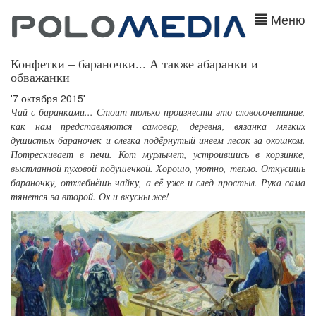
Меню
Конфетки – бараночки... А также абаранки и
обважанки
'7 октября 2015'
Чай с баранками... Стоит только произнести это словосочетание,
как нам представляются самовар, деревня, вязанка мягких
душистых бараночек и слегка подёрнутый инеем лесок за окошком.
Потрескивает в печи. Кот мурлычет, устроившись в корзинке,
выстланной пуховой подушечкой. Хорошо, уютно, тепло. Откусишь
бараночку, отхлебнёшь чайку, а её уже и след простыл. Рука сама
тянется за второй. Ох и вкусны же!