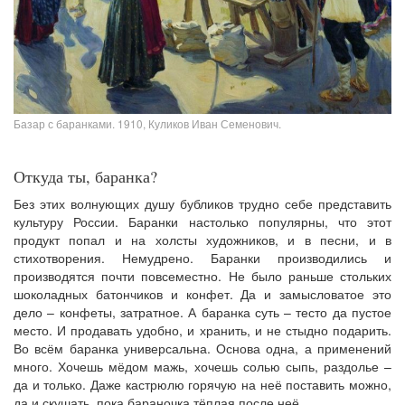
Базар с баранками. 1910, Куликов Иван Семенович.
Откуда ты, баранка?
Без этих волнующих душу бубликов трудно себе представить
культуру России. Баранки настолько популярны, что этот
продукт попал и на холсты художников, и в песни, и в
стихотворения. Немудрено. Баранки производились и
производятся почти повсеместно. Не было раньше стольких
шоколадных батончиков и конфет. Да и замысловатое это
дело – конфеты, затратное. А баранка суть – тесто да пустое
место. И продавать удобно, и хранить, и не стыдно подарить.
Во всём баранка универсальна. Основа одна, а применений
много. Хочешь мёдом мажь, хочешь солью сыпь, раздолье –
да и только. Даже кастрюлю горячую на неё поставить можно,
да и скушать, пока бараночка тёплая после неё...