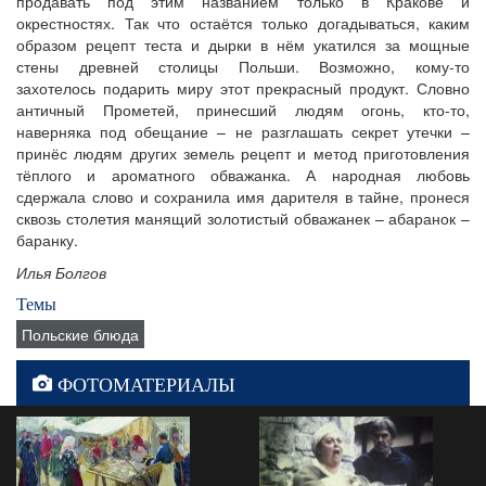
продавать под этим названием только в Кракове и
окрестностях. Так что остаётся только догадываться, каким
образом рецепт теста и дырки в нём укатился за мощные
стены древней столицы Польши. Возможно, кому-то
захотелось подарить миру этот прекрасный продукт. Словно
античный Прометей, принесший людям огонь, кто-то,
наверняка под обещание – не разглашать секрет утечки –
принёс людям других земель рецепт и метод приготовления
тёплого и ароматного обважанка. А народная любовь
сдержала слово и сохранила имя дарителя в тайне, пронеся
сквозь столетия манящий золотистый обважанек – абаранок –
баранку.
Илья Болгов
Темы
Польские блюда
ФОТОМАТЕРИАЛЫ