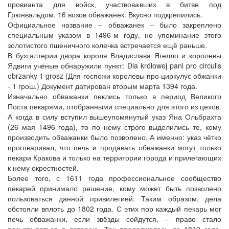
провианта для войск, участвовавших в битве под
Грюнвальдом. 16 возов обважанек. Вкусно подкрепились.
Официальное название – обважанек – было закреплено
специальным указом в 1496-м году, но упоминание этого
золотистого пшеничного колечка встречается ещё раньше.
В бухгалтерии двора короля Владислава Ягелло и королевы
Ядвиги учёные обнаружили пункт: Dla królowej pani pro circulis
obrzanky 1 grosz (Для госпожи королевы про циркулус обжанки
- 1 грош.) Документ датирован вторым марта 1394 года.
Изначально обважанки пеклись только в период Великого
Поста пекарями, отобранными специально для этого из цехов.
А когда в силу вступил вышеупомянутый указ Яна Ольбрахта
(26 мая 1496 года), то по нему строго выделились те, кому
производить обважанки было позволено. А именно: указ чётко
проговаривал, что печь и продавать обважанки могут только
пекари Кракова и только на территории города и прилегающих
к нему окрестностей.
Более того, с 1611 года профессиональное сообщество
пекарей принимало решение, кому может быть позволено
пользоваться данной привилегией. Таким образом, дела
обстояли вплоть до 1802 года. С этих пор каждый пекарь мог
печь обважанки, если звёзды сойдутся, – право стало
разыгрываться в лотерею. Так продолжалось до 1849 года.