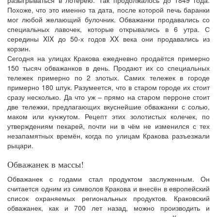
Похоже, что это именно та дата, после которой печь баранки
мог любой желающий булочник. Обважанки продавались со
специальных лавочек, которые открывались в 6 утра. С
середины XIX до 50-х годов XX века они продавались из
корзин.
Сегодня на улицах Кракова ежедневно продаётся примерно
150 тысяч обважанков в день. Продают их со специальных
тележек примерно по 2 злотых. Самих тележек в городе
примерно 180 штук. Разумеется, что в старом городе их стоит
сразу несколько. Да что уж – прямо на старом перроне стоит
две тележки, предлагающих вкуснейшие обважанки с солью,
маком или кунжутом. Рецепт этих золотистых колечек, по
утверждениям пекарей, почти ни в чём не изменился с тех
незапамятных времён, когда по улицам Кракова разъезжали
рыцари.
Обважанек в массы!
Обважанек с годами стал продуктом заслуженным. Он
считается одним из символов Кракова и внесён в европейский
список охраняемых региональных продуктов. Краковский
обважанек, как и 700 лет назад, можно производить и