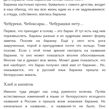
Баранка настолько прочно, буквально с самого детства, входит
в наш обиход, что мы всю жизнь едим их и не задумываемся:
а откуда, собственно, взялась баранка.
Чебуреки, Чебоксары... Чебурашки нету...
Первое, что приходит в голову – это баран. И тут есть над чем
поразмыслить. Бараны разные и их кудряшки имеют форму
завитка. Похоже на баранку. Ещё у него есть рога
закрученные, порой в причудливое почти что кольцо. Тоже
похоже. Если с этой точки зрения смотреть на название
баранки, то оно может показаться вполне обоснованным.
Многие так и думают всю жизнь. Может даже показаться, что
всё наоборот, что баран получил своё имя от баранки... Но,
оказывается, что в русский язык баранка пришла из
белорусских земель.
Хлеб и кипяток
Именно туда уводит нас след румяного колечка. Путём
естественных изменений в языке от белорусского исходного
названия в Россию и пришла всем знакомая баранка. Но
изначально в названии... и названия-то не было. Оно