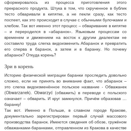
сформировалось из процесса приготовления этого
прекрасного продукта. Штука в том, что скрученное в бублик
тесто обваривали в кипятке, а не пекли сразу, как тесто
поспеет, как это происходит в случае с обычными булочками и
хлебом. Так вот именно этот процесс – обваривание в кипятке
– и переродился в «абаранок». Языковым процессам со
временем и движением на восток к другим диалектам не
составило труда слегка видоизменить Абаранок и превратить
его сперва в баранок, а затем и в баранку. Но почему
абаранок? Откуда корень?
Зри в корень
Историю физической миграции баранки проследить довольно
сложно, если не принять во внимание факт, что абаранок –
это слегка видоизменённое польское название - Обважанек
(Obwarzanek). Obwarzyć (обважить) в переводе с польского
означает – обварить. И круг замкнулся. Причём образовав …
баранку!
Так вот. Именно в Польше, в славном городе Кракове,
документально зарегистрирован первый случай массового
производства баранок. Имеются сведения об обозе, гружёном
обважанками-баранками, отправленном из Кракова в качестве