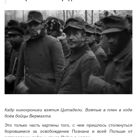
Кадр кинохроники взятия Цитадели. Взятые в плен в ходе
боёв бойцы Вермахта
Это только часть картины того, с чем пришлось столкнуться
боровшимся за освобождение Познани и всей Польши от
гитлеровских войск и от ига Рейха в целом.