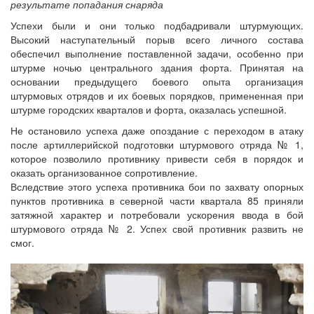
результате попадания снаряда
Успехи были и они только подбадривали штурмующих.
Высокий наступательный порыв всего личного состава
обеспечил выполнение поставленной задачи, особенно при
штурме ночью центрального здания форта. Принятая на
основании предыдущего боевого опыта организация
штурмовых отрядов и их боевых порядков, примененная при
штурме городских кварталов и форта, оказалась успешной.
Не остановило успеха даже опоздание с переходом в атаку
после артиллерийской подготовки штурмового отряда № 1,
которое позволило противнику привести себя в порядок и
оказать организованное сопротивление.
Вследствие этого успеха противника бои по захвату опорных
пунктов противника в северной части квартала 85 приняли
затяжной характер и потребовали ускорения ввода в бой
штурмового отряда № 2. Успех свой противник развить не
смог.