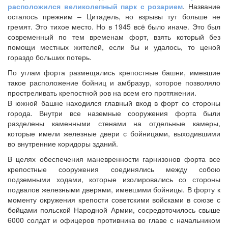
расположился великолепный парк с розарием
. Название
осталось прежним – Цитадель, но взрывы тут больше не
гремят. Это тихое место. Но в 1945 всё было иначе. Это был
современный по тем временам форт, взять который без
помощи местных жителей, если бы и удалось, то ценой
гораздо больших потерь.
По углам форта размещались крепостные башни, имевшие
такое расположение бойниц и амбразур, которое позволяло
простреливать крепостной ров на всем его протяжении.
В южной башне находился главный вход в форт со стороны
города. Внутри все наземные сооружения форта были
разделены каменными стенами на отдельные камеры,
которые имели железные двери с бойницами, выходившими
во внутренние коридоры зданий.
В целях обеспечения маневренности гарнизонов форта все
крепостные сооружения соединялись между собою
подземными ходами, которые изолировались со стороны
подвалов железными дверями, имевшими бойницы. В форту к
моменту окружения крепости советскими войсками в союзе с
бойцами польской Народной Армии, сосредоточилось свыше
6000 солдат и офицеров противника во главе с начальником