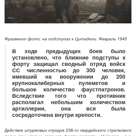
Фрагмент фото: на подступах к Цитадели. Февраль 1945
В ходе предыдущих боев было
установлено, что ближние подступы к
форту защищал сводный отряд войск
СС численностью до 300 человек,
имевший на вооружении до 200
крупнокалиберных пулеметов и
большое количество фаустпатронов.
Вследствие того что противник
располагал небольшим количеством
артиллерии, она вся была
сосредоточена внутри крепости.
Действия штурмовых отрядов 236-го гвардейского стрелкового
полка при штурме главного форта крепости «Цитадель» в г.