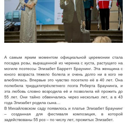
А самым ярким моментом официальной церемонии стала
посадка розы, выращенной из черенка с куста, растущего на
могиле поэтессы Элизабет Барретт Браунинг. Эта женщина с
юного возраста тяжело болела и очень долго ни в кого не
влюблялась. Впервые это чувство посетило её в 40 лет. Она
полюбила тридцатитрёхлетнего поэта Роберта Браунинга, и
эта любовь словно возродила её и позволила ей прожить до
55 лет. Они тайно обвенчались через несколько лет, а в 43
года Элизабет родила сына…
В Михайловском саду появилось и платье Элизабет Браунинг
– созданная для фестиваля композиция, в которой
задействованы 55 роз – по числу лет, прожитых Элизабет.