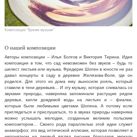
Композиция "Время музыки"
О нашей композиции
Авторы композиции – Илья Болгов и Виктория Терина. Идея
композиции в том, что сад невозможен без звуков – будь то
шелест листьев или музыка. Фредерик Шопен в юности не раз
давал концерты в саду в деревне Желязова-Воля, где он
родился. Для этого из дома ему выносили рояль, который
ставили в тени деревьев… И эту музыку, которая сливалась со
звуками природы, наверняка запоминали растущие рядом
деревья, капли дождевой воды на листьях и – фиалки,
которые были любимыми цветами Шопена. А потому если
приглядеться и прислушаться, то в звуках природы наверняка
можно услышать мелодии, созданные великим польским
композитором… Своего рода параллелью этой идеи служит
анаморфоз: это вид оптической иллюзии, которая позволяет в
непонятном на первый взгляд рисунке благодаря зеркалу