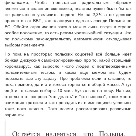
финансами. Чтобы попытаться радикальным образом
вложиться в спасение экономики, властям нужно было бы так
же радикально увеличить госдолг. Не на 2,3% а не десятки
процентов от ВВП, как планируют сделать соседи Польши по
ЕС. Обойти ограничения закона можно лишь введя в стране
особое положение, то есть режим чрезвычайной ситуации. Что
по польскому законодательству автоматически откладывает
выборы президента.
Но пока на просторах польских соцсетей всё больше идёт
бойкая дискуссия самоизолированных про то, какой страшный
коронавирус, как выросло число людей с подтверждённым
положительным тестом, и каким ещё мемом мы будем
поражать всю эту заразу. Про проблемы если и слышно, то
пока немного, да и эти голоса теряются в общей массе. А тут
ещё и те самые выборы 10 мая. Буквально на носу. На них,
отдельно от вопроса "что делать" и "кто виноват", тоже много
внимания тратится и как проводить их в имеющихся условиях
тоже пока неясно. Пока власти рассматривают различные
варианты.
Остаётся надеяться, что Польша,