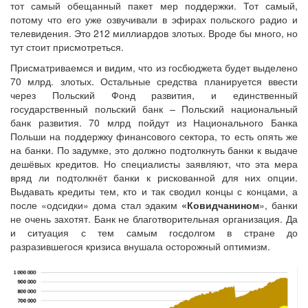
тот самый обещанный пакет мер поддержки. Тот самый,
потому что его уже озвучивали в эфирах польского радио и
телевидения. Это 212 миллиардов злотых. Вроде бы много, но
тут стоит присмотреться.
Присматриваемся и видим, что из госбюджета будет выделено
70 млрд. злотых. Остальные средства планируется ввести
через Польский Фонд развития, и единственный
государственный польский банк – Польский национальный
банк развития. 70 млрд пойдут из Национального Банка
Польши на поддержку финансового сектора, то есть опять же
на банки. По задумке, это должно подтолкнуть банки к выдаче
дешёвых кредитов. Но специалисты заявляют, что эта мера
вряд ли подтолкнёт банки к рискованной для них опции.
Выдавать кредиты тем, кто и так сводил концы с концами, а
после «одсидки» дома стал эдаким
«Ковидчанином
», банки
не очень захотят. Банк не благотворительная организация. Да
и ситуация с тем самым госдолгом в стране до
разразившегося кризиса внушала осторожный оптимизм.