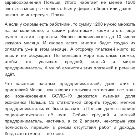
здравоохранения Польши. Итого набегает не менее 1200
злотых в месяц с человека. Был у фирмы оборот или доход –
никого не интересует. Плати.
А если у фирмы есть работники, то сумму 1200 нужно множить
на их количество, а самим работникам, кроме этого, ещё
нужно платить зарплаты. Взносы оплачиваются до 10 числа
каждого месяца. И скорее всего, многим будет трудно их
оплатить уже в этом месяце. А отсрочку платежей никто во
власти не обсуждает. По меньшей мере настолько громко,
чтобы это услышал средний, малый и микро
предприниматель. А уж об амнистии этих платежей и речи не
идёт.
Что касается частных предпринимателей, даже этих с
приставкой Микро-, как говорит польская статистика, все годы
до возникновения COVID-19 держится львиная доля
экономики Польши. Со статистикой спорить трудно, мелкое
предпринимательство было развито в Польше даже в период
социалистического её пути. Сейчас средний и мелкий
предприниматель, частично, а со 2 апреля, некоторые уже
полностью, перешли в режим отсутствия работ и дохода.
Когда это отменят – не ясно.