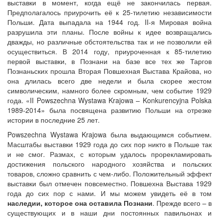
выставки в момент, когда ещё не закончилась первая.
Предполагалось приурочить её к 25-тилетию независимости
Польши. Дата выпадала на 1944 год. II-я Мировая война
разрушила эти планы. После войны к идее возвращались
дважды, но различные обстоятельства так и не позволили ей
осуществиться. В 2014 году, приуроченная к 85-тилетию
первой выставки, в Познани на базе все тех же Таргов
Познаньских прошла Вторая Повшехная Выстава Крайова, но
она длилась всего две недели и была скорее жестом
символическим, намного более скромным, чем событие 1929
года. «II Powszechna Wystawa Krajowa – Konkurencyjna Polska
1989-2014» была посвящена развитию Польши на отрезке
истории в последние 25 лет.
Powszechna Wystawa Krajowa была выдающимся событием.
Масштабы выставки 1929 года до сих пор никто в Польше так
и не смог. Размах, с которым удалось прорекламировать
достижения польского народного хозяйства и польских
товаров, сложно сравнить с чем-либо. Положительный эффект
выставки был отмечен повсеместно. Повшехна Выстава 1929
года до сих пор с нами. И мы можем увидеть её в том
наследии, которое она оставила Познани
. Прежде всего – в
существующих и в наши дни постоянных павильонах и