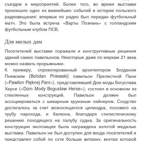
съездов и мероприятий. Более того, во время выставки
произошло одно из важнейших событий в истории польского
радиовещания: впервые по радио был передан футбольный
матч. Это была встреча «Варты Познань» с голландским
футбольным клубом ПСВ.
Для милых дам
Посетителей выставки поражали и конструктивные решения
зданий самих павильонов. Некоторые даже по меркам 21 века
можно назвать прорывными.
К примеру, спроектированный архитектором Богданом
Пневским (Bohdan Pniewski) павильон Прелестной Пани
(«Pawilon Pięknej Pani»), представлявший Дом моды Богуслава
Херсе («Dom Mody Bogusław Herse»), состоял в основном из
стеклянных конструкций. Павильон должен был
ассоциироваться с шикарным круизным лайнером. Сходство
достигалось за счет возносящегося цилиндра, похожего на
трубу парохода, и балкона, благодаря стилистическому
решению походящего на палубу судна. За оригинальность
конструкции экспозиция была награждена золотой медалью
выставки. Павильон не был доступен для входа посетителей и
представлял собой по сути больше витрину, внутри которой