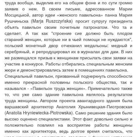
труда вообще, выделив его на общем фоне и по сути громко
заявив о нем. В своем письме, адресованном Марии
Мосцицькой, автор идеи «женского павильона» панна Мария
Рушчиньска (Marja Ruszczyńska) просит супругу президента
объять павильон своим почетным патронатом. Что та и
сделает. А так как "строение сие должно быть плодом
стараний женщин, которые ни в чьей помощи не нуждаются",
польский монетный двор отчеканил медальоны: медный и
серебряный, и репродуцировал их в журналах для дам. В них
же размещался призыв к женщинам присылать свои заявки на
участие в конкурсе. Работы отбирались специальным женским
жюри и демонстрировались затем в помещениях павильона.
Специальный павильон, призванный подчеркнуть способности
именно прекрасной половины польского общества, так и
назывался - «Павильон труда женщин». Примечательно также
то, что уже само здание павильона являлось результатом
труда женщины. Автором проекта авангардного здания была
варшавский архитектор Анатолия Хрынивецкая-Пиотровская
(Anatolia Hryniewiecka-Piotrowska). Само решение здания было
высоко оценено специалистами. Этот факт довольно сильно и
положительно повлиял на восприятие работы женщины
именно как архитектора, ведь долгое время считалось, что