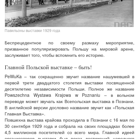
Павильоны выставки 1929 года
Беспрецедентное по своему размаху мероприятие,
призванное популяризировать Польшу на мировой арене,
заслуживает того, чтобы вспомнить его историю.
Главной Польской выставке – быть!
PeWuKa – так сокращенно звучит название нашумевшей в
первой трети двадцатого столетия выставки посвященной
десятилетию независимости Польши. Полное же название
Powszechna Wystawa Krajowa w Poznaniu – в вольном
переводе может звучать как Всепольская выставка в Познани.
В английской версии дословно название звучит как «Польская
Главная Выставка».
Повшехна выстава крайова проходила в Познани с 16 мая по
30 сентября 1929 года и собрала на своих площадках более
4,5 миллионов посетителей со всего мира. Главной идеей
организаторов выставки был показ достижений народного