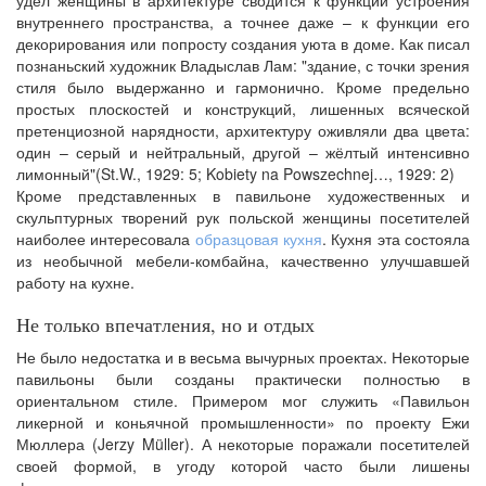
удел женщины в архитектуре сводится к функции устроения
внутреннего пространства, а точнее даже – к функции его
декорирования или попросту создания уюта в доме. Как писал
познаньский художник Владыслав Лам: "здание, с точки зрения
стиля было выдержанно и гармонично. Кроме предельно
простых плоскостей и конструкций, лишенных всяческой
претенциозной нарядности, архитектуру оживляли два цвета:
один – серый и нейтральный, другой – жёлтый интенсивно
лимонный"(St.W., 1929: 5; Kobiety na Powszechnej…, 1929: 2)
Кроме представленных в павильоне художественных и
скульптурных творений рук польской женщины посетителей
наиболее интересовала
образцовая кухня
. Кухня эта состояла
из необычной мебели-комбайна, качественно улучшавшей
работу на кухне.
Не только впечатления, но и отдых
Не было недостатка и в весьма вычурных проектах. Некоторые
павильоны были созданы практически полностью в
ориентальном стиле. Примером мог служить «Павильон
ликерной и коньячной промышленности» по проекту Ежи
Мюллера (Jerzy Müller). А некоторые поражали посетителей
своей формой, в угоду которой часто были лишены