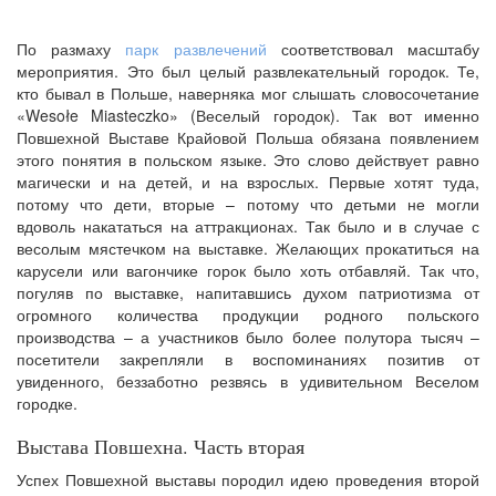
По размаху
парк развлечений
соответствовал масштабу
мероприятия. Это был целый развлекательный городок. Те,
кто бывал в Польше, наверняка мог слышать словосочетание
«Wesołe Miasteczko» (Веселый городок). Так вот именно
Повшехной Выставе Крайовой Польша обязана появлением
этого понятия в польском языке. Это слово действует равно
магически и на детей, и на взрослых. Первые хотят туда,
потому что дети, вторые – потому что детьми не могли
вдоволь накататься на аттракционах. Так было и в случае с
весолым мястечком на выставке. Желающих прокатиться на
карусели или вагончике горок было хоть отбавляй. Так что,
погуляв по выставке, напитавшись духом патриотизма от
огромного количества продукции родного польского
производства – а участников было более полутора тысяч –
посетители закрепляли в воспоминаниях позитив от
увиденного, беззаботно резвясь в удивительном Веселом
городке.
Выстава Повшехна. Часть вторая
Успех Повшехной выставы породил идею проведения второй