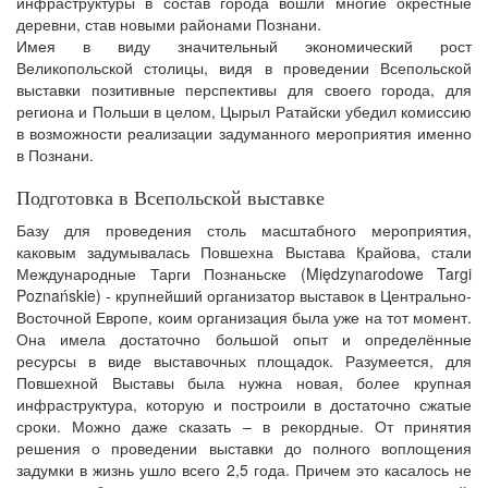
инфраструктуры в состав города вошли многие окрестные
деревни, став новыми районами Познани.
Имея в виду значительный экономический рост
Великопольской столицы, видя в проведении Всепольской
выставки позитивные перспективы для своего города, для
региона и Польши в целом, Цырыл Ратайски убедил комиссию
в возможности реализации задуманного мероприятия именно
в Познани.
Подготовка в Всепольской выставке
Базу для проведения столь масштабного мероприятия,
каковым задумывалась Повшехна Выстава Крайова, стали
Международные Тарги Познаньске (Międzynarodowe Targi
Poznańskie) - крупнейший организатор выставок в Центрально-
Восточной Европе, коим организация была уже на тот момент.
Она имела достаточно большой опыт и определённые
ресурсы в виде выставочных площадок. Разумеется, для
Повшехной Выставы была нужна новая, более крупная
инфраструктура, которую и построили в достаточно сжатые
сроки. Можно даже сказать – в рекордные. От принятия
решения о проведении выставки до полного воплощения
задумки в жизнь ушло всего 2,5 года. Причем это касалось не