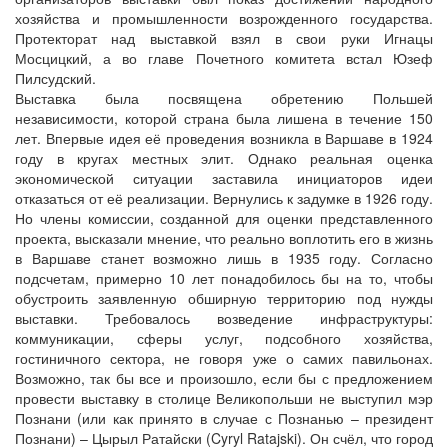
хозяйства и промышленности возрожденного государства.
Протекторат над выставкой взял в свои руки Игнацы
Мосцицкий, а во главе Почетного комитета встал Юзеф
Пилсудский.
Выставка была посвящена обретению Польшей
независимости, которой страна была лишена в течение 150
лет. Впервые идея её проведения возникла в Варшаве в 1924
году в кругах местных элит. Однако реальная оценка
экономической ситуации заставила инициаторов идеи
отказаться от её реализации. Вернулись к задумке в 1926 году.
Но члены комиссии, созданной для оценки представленного
проекта, высказали мнение, что реально воплотить его в жизнь
в Варшаве станет возможно лишь в 1935 году. Согласно
подсчетам, примерно 10 лет понадобилось бы на то, чтобы
обустроить заявленную обширную территорию под нужды
выставки. Требовалось возведение инфраструктуры:
коммуникации, сферы услуг, подсобного хозяйства,
гостиничного сектора, не говоря уже о самих павильонах.
Возможно, так бы все и произошло, если бы с предложением
провести выставку в столице Великопольши не выступил мэр
Познани (или как принято в случае с Познанью – президент
Познани) – Цырыл Ратайски (Cyryl Ratajski). Он счёл, что город