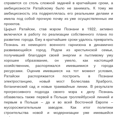
справится со столь сложной задачей в кратчайшие сроки, а
амбициозности Ратайскому было не занимать. К тому же
амбициозность эта подкреплялась его реальными делами и
имела под собой прочную почву из уже осуществленных им
проектов.
Цырыл Ратайски, став мэром Познани в 1922, активно
включился в работу по реализации собственного плана по
развитию города. Ему в кратчайшие сроки удалось превратить
Познань из немецкого военного гарнизона в динамично
развивающийся город. Родом из крестьянской семьи,
получивший благодаря своей энергии и пытливому уму
хорошее образование, он умело, как настоящий
хозяйственник, распоряжался имевшимися у города
ресурсами. Оценив имевшиеся на тот момент условия,
Ратайски распоряжается построить в Познани
электростанцию, новый мост Болеслава Храброго,
ботанический сад и новые трамвайные линии. В результате
прогрессивного подхода своего мэра к делу Познань
обзавелась также первой в Польше троллейбусной линией и
первым в Польше – да и во всей Восточной Европе –
мусоросжигательным заводом. Как итог политики
строительства новой и модернизации уже имевшейся