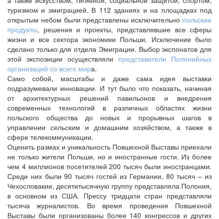
туризмом и эмиграцией. В 112 зданиях и на площадках под
открытым небом были представлены исключительно
польские
продукты
, решения и проекты, представлявшие все сферы
жизни и все сектора экономики Польши. Исключение было
сделано только для отдела Эмиграции. Выбор экспонатов для
этой экспозиции осуществляли
представители Полонийных
организаций со всего мир
а.
Само собой, масштабы и даже сама идея выставки
подразумевали инновации. И тут было что показать, начиная
от архитектурных решений павильонов и внедрения
современных технологий в различных областях жизни
польского общества до новых и прорывных шагов в
управлении сельским и домашним хозяйством, а также в
сфере телекоммуникации.
Оценить размах и уникальность Повшехной Выставы приехали
не только жители Польши, но и иностранные гости. Из более
чем 4 миллионов посетителей 200 тысяч были иностранцами.
Среди них были 90 тысяч гостей из Германии, 80 тысяч – из
Чехословакии, десятитысячную группу представляла Полония,
в основном из США. Прессу тридцати стран представляли
тысяча журналистов. Во время проведения Повшехной
Выставы были организованы более 140 конгрессов и других