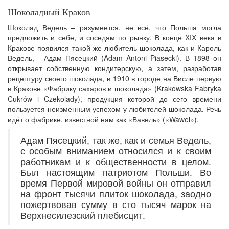
Шоколадный Краков
Шоколад Ведель – разумеется, не всё, что Польша могла
предложить и себе, и соседям по рынку. В конце XIX века в
Кракове появился такой же любитель шоколада, как и Кароль
Ведель, - Адам Пясецкий (Adam Antoni Piasecki). В 1898 он
открывает собственную кондитерскую, а затем, разработав
рецептуру своего шоколада, в 1910 в городе на Висле первую
в Кракове «Фабрику сахаров и шоколада» (Krakowska Fabryka
Cukrów i Czekolady), продукция которой до сего времени
пользуется неизменным успехом у любителей шоколада. Речь
идёт о фабрике, известной нам как «Вавель» («Wawel»).
Адам Пясецкий, так же, как и семья Ведель,
с особым вниманием относился и к своим
работникам и к общественности в целом.
Был настоящим патриотом Польши. Во
время Первой мировой войны он отправил
на фронт тысячи плиток шоколада, заодно
пожертвовав сумму в сто тысяч марок на
Верхнесилезский плебисцит.