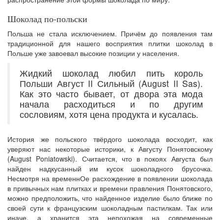
Шоколад по-польски
Польша не стала исключением. Причём до появления там
традиционной для нашего восприятия плитки шоколад в
Польше уже завоевал высокие позиции у населения.
Жидкий шоколад любил пить король
Польши Август II Сильный (August II Sas).
Как это часто бывает, от двора эта мода
начала расходиться и по другим
сословиям, хотя цена продукта и кусалась.
История же польского твёрдого шоколада восходит, как
уверяют нас некоторые историки, к Августу Понятовскому
(August Poniatowski). Считается, что в покоях Августа был
найден надкусанный им кусок шоколадного брусочка.
Несмотря на временнОе расхождение в появлении шоколада
в привычных нам плитках и времени правления Понятовского,
можно предположить, что найденное изделие было ближе по
своей сути к французским шоколадным пастилкам. Так или
иначе, а хранится эта непохожая на современные