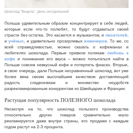
Шоколад "Ведель". День сегодняшний
Польша удивительным образом концентрирует в себе людей,
которые если что-то полюбят, то будут отдаваться своей
страсти без остатка. Это касается и музыкантов, и
писателей
,
и
учёных
, и удивительно прозорливых
инженеров
. То же, со
всей справедливостью, можно сказать о кофеманах и
любителях шоколада. Первые привили полякам
любовь к
кофе
и понимание его вкуса – можно попытаться найти в
Польше совсем невкусный кофе и потерпеть фиаско. Вторые,
в свою очередь, дали Польше несравненный шоколад, вот уже
более века своим высочайшим качеством доставляющий
радость сладкоежкам и множество неудобств
разрекламированным конкурентам из Швейцарии и Франции.
Растущая популярность ПОЛЕЗНОГО шоколада
Несмотря на то, что шоколад польского производства
относительно других товаров сравнительно мало
рекламируется даже внутри страны, его продажи с каждым
годом растут на 2-3 процента.