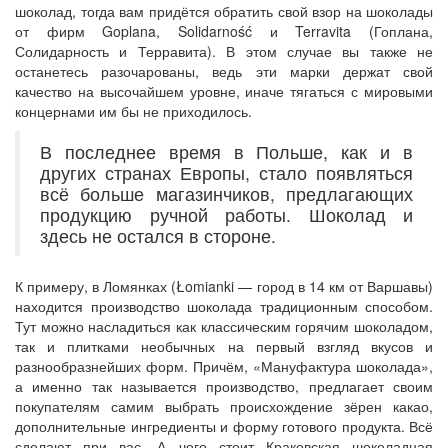
шоколад, тогда вам придётся обратить свой взор на шоколады
от фирм Goplana, Solidarność и Terravita (Гоплана,
Солидарность и Терравита). В этом случае вы также не
останетесь разочарованы, ведь эти марки держат свой
качество на высочайшем уровне, иначе тягаться с мировыми
концернами им бы не приходилось.
В последнее время в Польше, как и в
других странах Европы, стало появляться
всё больше магазинчиков, предлагающих
продукцию ручной работы. Шоколад и
здесь не остался в стороне.
К примеру, в Ломянках (Łomianki — город в 14 км от Варшавы)
находится производство шоколада традиционным способом.
Тут можно насладиться как классическим горячим шоколадом,
так и плитками необычных на первый взгляд вкусов и
разнообразнейших форм. Причём, «Мануфактура шоколада»,
а именно так называется производство, предлагает своим
покупателям самим выбрать происхождение зёрен какао,
дополнительные ингредиенты и форму готового продукта. Всё
сделают при вас. А чего стоит Краковская шоколадная