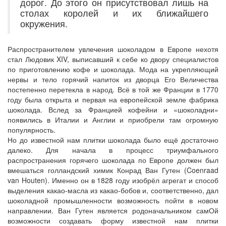
дорог. До этого он присутствовал лишь на
столах королей и их ближайшего
окружения.
Распространителем увлечения шоколадом в Европе нехотя
стал Людовик XIV, выписавший к себе ко двору специалистов
по приготовлению кофе и шоколада. Мода на укрепляющий
нервы и тело горячий напиток из дворца Его Величества
постепенно перетекла в народ. Всё в той же Франции в 1770
году была открыта и первая на европейской земле фабрика
шоколада. Вслед за Францией кофейни и «шоколадни»
появились в Италии и Англии и приобрели там огромную
популярность.
Но до известной нам плитки шоколада было ещё достаточно
далеко. Для начала в процесс триумфального
распространения горячего шоколада по Европе должен был
вмешаться голландский химик Конрад Ван Гутен (Coenraad
van Houten). Именно он в 1828 году изобрёл агрегат и способ
выделения какао-масла из какао-бобов и, соответственно, дал
шоколадной промышленности возможность пойти в новом
направлении. Ван Гутен является родоначальником самОй
возможности создавать форму известной нам плитки