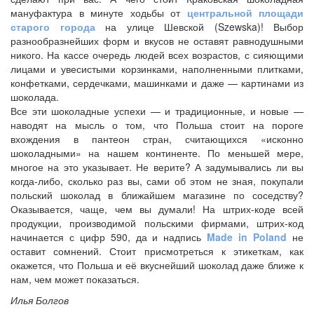
мануфактура в минуте ходьбы от
центральной площади
старого города
на улице Шевской (Szewska)! Выбор
разнообразнейших форм и вкусов не оставят равнодушными
никого. На кассе очередь людей всех возрастов, с сияющими
лицами и увесистыми корзинками, наполненными плитками,
конфетками, сердечками, машинками и даже — картинами из
шоколада.
Все эти шоколадные успехи — и традиционные, и новые —
наводят на мысль о том, что Польша стоит на пороге
вхождения в пантеон стран, считающихся «исконно
шоколадными» на нашем континенте. По меньшей мере,
многое на это указывает. Не верите? А задумывались ли вы
когда-либо, сколько раз вы, сами об этом не зная, покупали
польский шоколад в ближайшем магазине по соседству?
Оказывается, чаще, чем вы думали! На штрих-коде всей
продукции, производимой польскими фирмами, штрих-код
начинается с цифр 590, да и надпись
Made in Poland
не
оставит сомнений. Стоит присмотреться к этикеткам, как
окажется, что Польша и её вкуснейший шоколад даже ближе к
нам, чем может показаться.
Илья Болгов