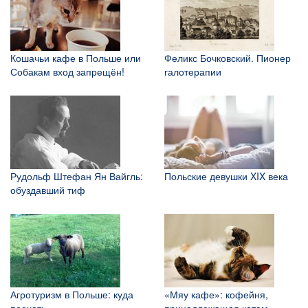
Кошачьи кафе в Польше или
Феликс Бочковский. Пионер
Собакам вход запрещён!
галотерапии
Рудольф Штефан Ян Вайгль:
Польские девушки XIX века
обуздавший тиф
Агротуризм в Польше: куда
«Мяу кафе»: кофейня,
поехать
принадлежащая котам