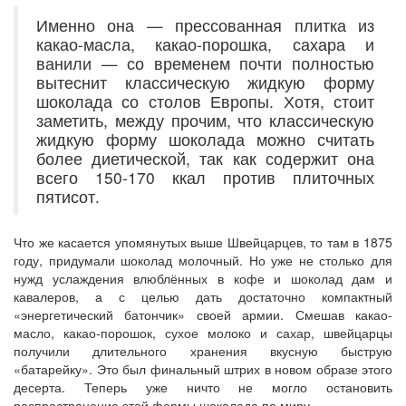
Именно она — прессованная плитка из
какао-масла, какао-порошка, сахара и
ванили — со временем почти полностью
вытеснит классическую жидкую форму
шоколада со столов Европы. Хотя, стоит
заметить, между прочим, что классическую
жидкую форму шоколада можно считать
более диетической, так как содержит она
всего 150-170 ккал против плиточных
пятисот.
Что же касается упомянутых выше Швейцарцев, то там в 1875
году, придумали шоколад молочный. Но уже не столько для
нужд услаждения влюблённых в кофе и шоколад дам и
кавалеров, а с целью дать достаточно компактный
«энергетический батончик» своей армии. Смешав какао-
масло, какао-порошок, сухое молоко и сахар, швейцарцы
получили длительного хранения вкусную быструю
«батарейку». Это был финальный штрих в новом образе этого
десерта. Теперь уже ничто не могло остановить
распространение этой формы шоколада по миру.