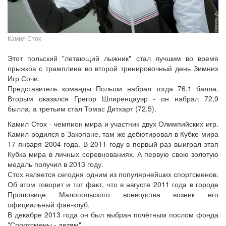
Камил Стох
Этот польский "летающий лыжник" стал лучшим во время
прыжков с трамплина во второй тренировочный день Зимних
Игр Сочи.
Представитель команды Польши набрал тогда 76,1 балла.
Вторым оказался Грегор Шлиренцауэр - он набрал 72,9
былла, а третьим стал Томас Дитхарт (72,5).
Камил Стох - чемпион мира и участник двух Олимпийских игр.
Камил родился в Закопане, там же дебютировал в Кубке мира
17 января 2004 года. В 2011 году в первый раз выиграл этап
Кубка мира в личных соревнованиях. А первую свою золотую
медаль получил в 2013 году.
Стох является сегодня одним из популярнейших спортсменов.
Об этом говорит и тот факт, что в августе 2011 года в городе
Прошовице Малопольского воеводства возник его
официальный фан-клуб.
В декабре 2013 года он был выбран почётным послом фонда
"Спортсмены - детям".