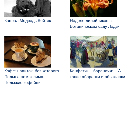
Капрал Медведь Войтек
Неделя лилейников в
Ботаническом саду Лодзи
Кофе: напиток, без которого
Конфетки – бараночки... А
Польша немыслима.
также абаранки и обважанки
Польские кофейни