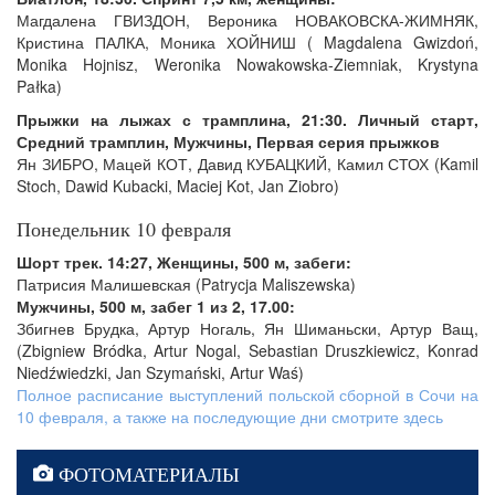
Магдалена ГВИЗДОН, Вероника НОВАКОВСКА-ЖИМНЯК,
Кристина ПАЛКА, Моника ХОЙНИШ ( Magdalena Gwizdoń,
Monika Hojnisz, Weronika Nowakowska-Ziemniak, Krystyna
Pałka)
Прыжки на лыжах с трамплина, 21:30. Личный старт,
Средний трамплин, Мужчины, Первая серия прыжков
Ян ЗИБРО, Мацей КОТ, Давид КУБАЦКИЙ, Камил СТОХ (Kamil
Stoch, Dawid Kubacki, Maciej Kot, Jan Ziobro)
Понедельник 10 февраля
Шорт трек. 14:27, Женщины, 500 м, забеги:
Патрисия Малишевская (Patrycja Maliszewska)
Мужчины, 500 м, забег 1 из 2, 17.00:
Збигнев Брудка, Артур Ногаль, Ян Шиманьски, Артур Ващ,
(Zbigniew Bródka, Artur Nogal, Sebastian Druszkiewicz, Konrad
Niedźwiedzki, Jan Szymański, Artur Waś)
Полное расписание выступлений польской сборной в Сочи на
10 февраля, а также на последующие дни смотрите здесь
ФОТОМАТЕРИАЛЫ