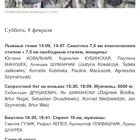
Олимпийская команда в Сочи
Суббота, 8 февраля
Лыжные гонки 14:00, 14:47. Скиатлон 7,5 км классическим
стилем + 7,5 км свободным стилем, женщины:
Юстина КОВАЛЬЧИК, Корнелия КУБИНСКАЯ, Паулина
МАЧУШЕК, Агнешка ШУМАНЧАК (Justyna Kowalczyk, Sylwia
Jaśkowiec, Kornelia Kubińska, Paulina Maciuszek, Agnieszka
Szymańczak)
Скоростной бег на коньках 15:30, 18:09. Мужчины, 5000 м:
Себастьан ДРУШКЕВИЧ, Ян ШИМАНСКИ (Zbigniew Bródka,
Artur Nogal, Sebastian Druszkiewicz, Konrad Niedźwiedzki, Jan
Szymański, Artur Waś)
Биатлон 18:30, 19:41. Спринт 10 км, мужчины:
Гжегож ГУЗИК, Рафал ЛЕПЕЛ, Кштиштоф ПЛИВАШЧИК, Лукаш
ШЧУРЕК
Санный спорт