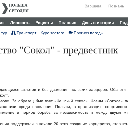
Варшава
Познань
ПОЛЬША
СЕГОДНЯ
ие
Личность
Рецепты
Полония
День в истории
Под
 тур
Транспорт
Курс злотого
Прогноз погоды
тво "Сокол" - предвестник
дающихся атлетов и без движения польских харцеров. Оба эти 
кол".
вове. За образец был взят «Чешский сокол». Члены «Сокола» п
мнастики среди населения Польши, в организацию спортивных 
движение в период борьбы за независимость и между двумя м
жения поддержали в начале 20 века создание харцерства, ставше