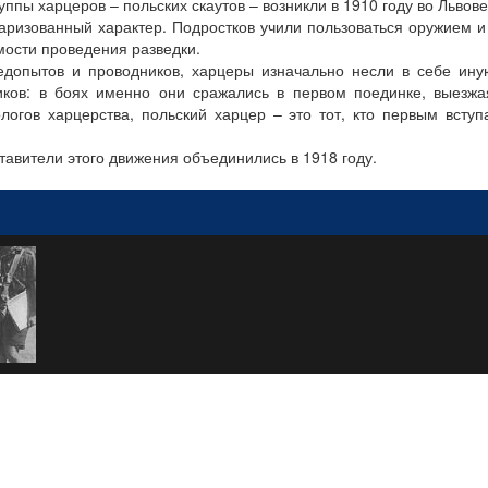
ппы харцеров – польских скаутов – возникли в 1910 году во Львове
аризованный характер. Подростков учили пользоваться оружием 
мости проведения разведки.
ледопытов и проводников, харцеры изначально несли в себе ин
иков: в боях именно они сражались в первом поединке, выезжа
гов харцерства, польский харцер – это тот, кто первым вступ
тавители этого движения объединились в 1918 году.