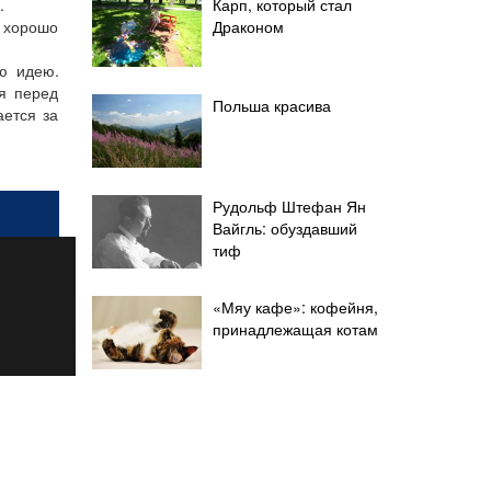
.
Карп, который стал
и хорошо
Драконом
ую идею.
я перед
Польша красива
ается за
Рудольф Штефан Ян
Вайгль: обуздавший
тиф
«Мяу кафе»: кофейня,
принадлежащая котам