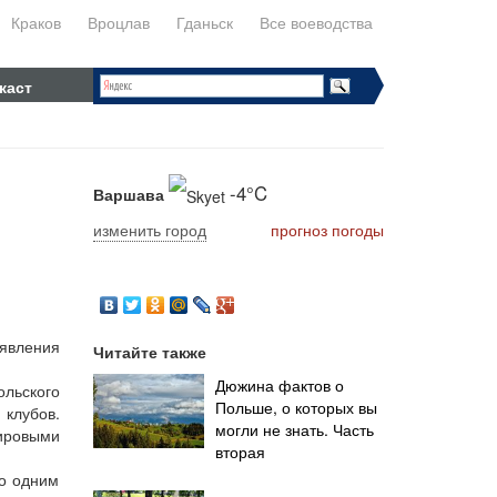
Краков
Вроцлав
Гданьск
Все воеводства
каст
-4°C
Варшава
изменить город
прогноз погоды
явления
Читайте также
Дюжина фактов о
ольского
Польше, о которых вы
клубов.
могли не знать. Часть
ировыми
вторая
го одним