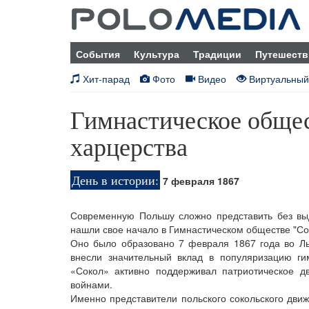
События
Культура
Традиции
Путешеств
Хит-парад
Фото
Видео
Виртуальный
Гимнастическое общес
харцерства
День в истории:
7 февраля 1867
Современную Польшу сложно представить без вы
нашли свое начало в Гимнастическом обществе "Со
Оно было образовано 7 февраля 1867 года во Ль
внесли значительный вклад в популяризацию ги
«Сокол» активно поддерживал патриотическое 
войнами.
Именно представители польского сокольского дви