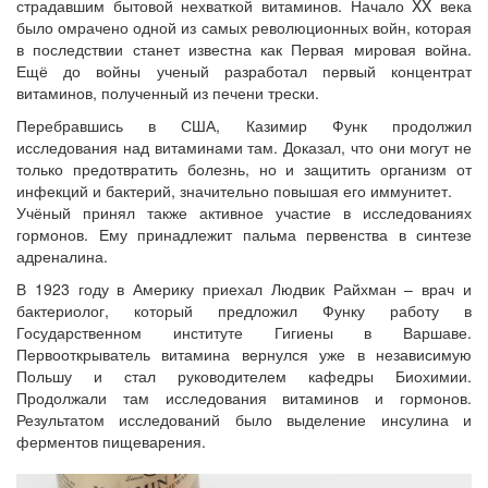
страдавшим бытовой нехваткой витаминов. Начало XX века
было омрачено одной из самых революционных войн, которая
в последствии станет известна как Первая мировая война.
Ещё до войны ученый разработал первый концентрат
витаминов, полученный из печени трески.
Перебравшись в США, Казимир Функ продолжил
исследования над витаминами там. Доказал, что они могут не
только предотвратить болезнь, но и защитить организм от
инфекций и бактерий, значительно повышая его иммунитет.
Учёный принял также активное участие в исследованиях
гормонов. Ему принадлежит пальма первенства в синтезе
адреналина.
В 1923 году в Америку приехал Людвик Райхман – врач и
бактериолог, который предложил Функу работу в
Государственном институте Гигиены в Варшаве.
Первооткрыватель витамина вернулся уже в независимую
Польшу и стал руководителем кафедры Биохимии.
Продолжали там исследования витаминов и гормонов.
Результатом исследований было выделение инсулина и
ферментов пищеварения.