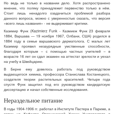
Но ведь не только в названии дело. Хотя распространено
мнение, что поляку принадлежит первенство только в нём.
Стоит лишь ненадолго озадачиться проблемой разбора
данного вопроса, можно с уверенностью сказать, что версия
«всего лишь названия» - не выдерживает критики.
Казимир Функ (Kazimierz Funk - Казмиеж Функ 23 февраля
1884, Варшава — 19 ноября 1967, Олбани, США) родился в
1884 году в семье варшавского дерматолога. С малых лет
Казимир проявил незаурядные умственные способности,
благодаря которым – с помощью частных учителей – в
возрасте 16 лет он сдал экзамен на аттестат зрелости и уехал
на учебу в Швейцарию.
В Берне ему довелось работать под руководством
выдающегося химика, профессора Станислава Костанецкого,
создателя теории растительных красителей. Четыре года
спустя Функ защитил под его руководством кандидатскую
диссертацию и начал собственные исследования.
Нераздельное питание
В годы 1904-1906 гг. работал в Институте Пастера в Париже, а
затем на Кафедре Органической Химии Университета в