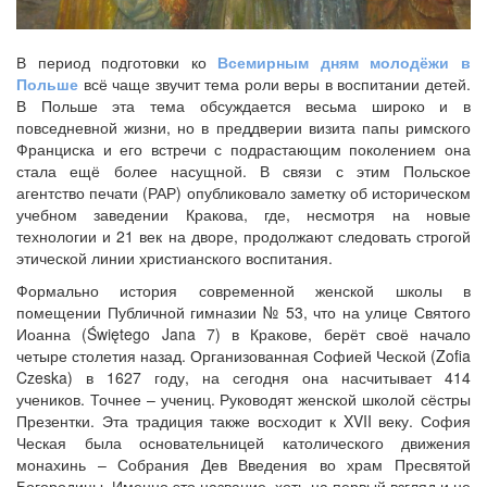
В период подготовки ко
Всемирным дням молодёжи в
Польше
всё чаще звучит тема роли веры в воспитании детей.
В Польше эта тема обсуждается весьма широко и в
повседневной жизни, но в преддверии визита папы римского
Франциска и его встречи с подрастающим поколением она
стала ещё более насущной. В связи с этим Польское
агентство печати (РАР) опубликовало заметку об историческом
учебном заведении Кракова, где, несмотря на новые
технологии и 21 век на дворе, продолжают следовать строгой
этической линии христианского воспитания.
Формально история современной женской школы в
помещении Публичной гимназии № 53, что на улице Святого
Иоанна (Świętego Jana 7) в Кракове, берёт своё начало
четыре столетия назад. Организованная Софией Ческой (Zofia
Czeska) в 1627 году, на сегодня она насчитывает 414
учеников. Точнее – учениц. Руководят женской школой сёстры
Презентки. Эта традиция также восходит к XVII веку. София
Ческая была основательницей католического движения
монахинь – Собрания Дев Введения во храм Пресвятой
Богородицы. Именно это название, хоть на первый взгляд и не