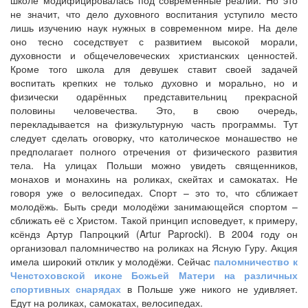
не значит, что дело духовного воспитания уступило место
лишь изучению наук нужных в современном мире. На деле
оно тесно соседствует с развитием высокой морали,
духовности и общечеловеческих христианских ценностей.
Кроме того школа для девушек ставит своей задачей
воспитать крепких не только духовно и морально, но и
физически одарённых представительниц прекрасной
половины человечества. Это, в свою очередь,
перекладывается на физкультурную часть программы. Тут
следует сделать оговорку, что католическое монашество не
предполагает полного отречения от физического развития
тела. На улицах Польши можно увидеть священников,
монахов и монахинь на роликах, скейтах и самокатах. Не
говоря уже о велосипедах. Спорт – это то, что сближает
молодёжь. Быть среди молодёжи занимающейся спортом –
сближать её с Христом. Такой принцип исповедует, к примеру,
ксёндз Артур Папроцкий (Artur Paprocki). В 2004 году он
организовал паломничество на роликах на Ясную Гуру. Акция
имела широкий отклик у молодёжи. Сейчас
паломничество к
Ченстоховской иконе Божьей Матери на различных
спортивных снарядах
в Польше уже никого не удивляет.
Едут на роликах, самокатах, велосипедах.