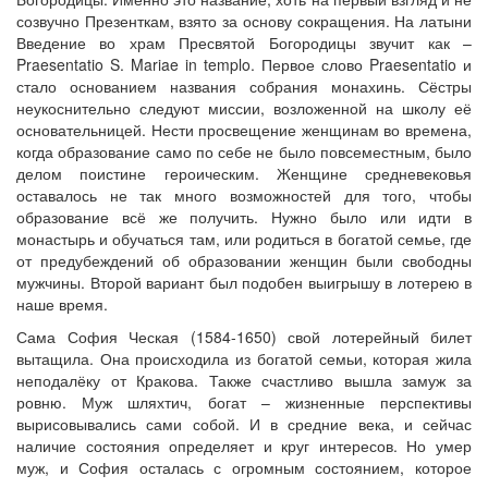
созвучно Презенткам, взято за основу сокращения. На латыни
Введение во храм Пресвятой Богородицы звучит как –
Praesentatio S. Mariae in templo. Первое слово Praesentatio и
стало основанием названия собрания монахинь. Сёстры
неукоснительно следуют миссии, возложенной на школу её
основательницей. Нести просвещение женщинам во времена,
когда образование само по себе не было повсеместным, было
делом поистине героическим. Женщине средневековья
оставалось не так много возможностей для того, чтобы
образование всё же получить. Нужно было или идти в
монастырь и обучаться там, или родиться в богатой семье, где
от предубеждений об образовании женщин были свободны
мужчины. Второй вариант был подобен выигрышу в лотерею в
наше время.
Сама София Ческая (1584-1650) свой лотерейный билет
вытащила. Она происходила из богатой семьи, которая жила
неподалёку от Кракова. Также счастливо вышла замуж за
ровню. Муж шляхтич, богат – жизненные перспективы
вырисовывались сами собой. И в средние века, и сейчас
наличие состояния определяет и круг интересов. Но умер
муж, и София осталась с огромным состоянием, которое