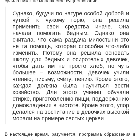
сулило никак не монашеское существование.
Однако, будучи по натуре особой доброй и
чуткой к чужому горю, она решила
применить свои средства иначе. Она
начала помогать бедным. Однако она
считала, что сама раздача милостыни это
не та помощь, которая способна что-либо
изменить. Потому она решила основать
школу для бедных и осиротелых девочек,
чтобы дать им не просто хлеб, но чуть
большее – возможности. Девочек учили
чтению, письму, счёту, пению. Кроме этого,
каждая должна была научиться вести
хозяйство. Для этого учениц обучали
стирке, приготовлению пищи, поддержанию
домовладения в чистоте. Кроме этого, упор
делался на воспитание в девочках высокой
морали на примере святых церкви.
В настоящее время, разумеется, программа образования в
школе модифицировалась под современные реалии. Но это