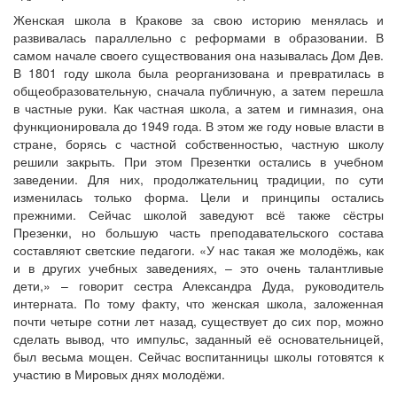
Женская школа в Кракове за свою историю менялась и
развивалась параллельно с реформами в образовании. В
самом начале своего существования она называлась Дом Дев.
В 1801 году школа была реорганизована и превратилась в
общеобразовательную, сначала публичную, а затем перешла
в частные руки. Как частная школа, а затем и гимназия, она
функционировала до 1949 года. В этом же году новые власти в
стране, борясь с частной собственностью, частную школу
решили закрыть. При этом Презентки остались в учебном
заведении. Для них, продолжательниц традиции, по сути
изменилась только форма. Цели и принципы остались
прежними. Сейчас школой заведуют всё также сёстры
Презенки, но большую часть преподавательского состава
составляют светские педагоги. «У нас такая же молодёжь, как
и в других учебных заведениях, – это очень талантливые
дети,» – говорит сестра Александра Дуда, руководитель
интерната. По тому факту, что женская школа, заложенная
почти четыре сотни лет назад, существует до сих пор, можно
сделать вывод, что импульс, заданный её основательницей,
был весьма мощен. Сейчас воспитанницы школы готовятся к
участию в Мировых днях молодёжи.