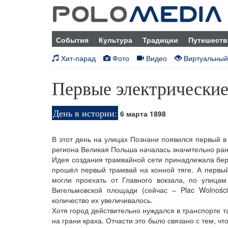
События
Культура
Традиции
Путешеств
Хит-парад
Фото
Видео
Виртуальный
Первые электрические
День в истории:
6 марта 1898
В этот день на улицах Познани появился первый в
региона Великая Польша началась значительно ра
Идея создания трамвайной сети принадлежала бер
прошёл первый трамвай на конной тяге. А первы
могли проехать от Главного вокзала, по улицам
Вигельмовской площади (сейчас – Plac Wolnoś
количество их увеличивалось.
Хотя город действительно нуждался в транспорте 
на грани краха. Отчасти это было связано с тем, ч