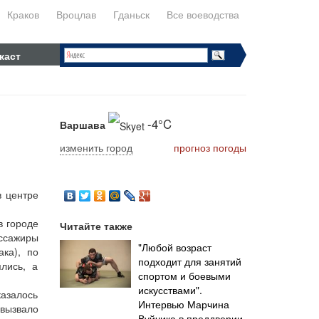
Краков
Вроцлав
Гданьск
Все воеводства
каст
-4°C
Варшава
изменить город
прогноз погоды
в центре
в городе
Читайте также
ассажиры
"Любой возраст
ака), по
подходит для занятий
лись, а
спортом и боевыми
искусствами".
казалось
Интервью Марчина
 вызвало
Вуйчика в преддверии