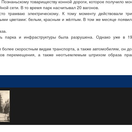
о Познаньскому товариществу конной дороги, которое получило м
ной сети. В то время парк насчитывал 20 вагонов.
то трамваю электрическому. К тому моменту действовали три
зными цветами: белым, красным и жёлтым. В том же месяце появи
аза.
ь парка и инфраструктуры была разрушена. Однако уже в 19
и более скоростным видам транспорта, а также автомобилям, он до
бов перемещения, а также неотъемлемым штрихом образа прак