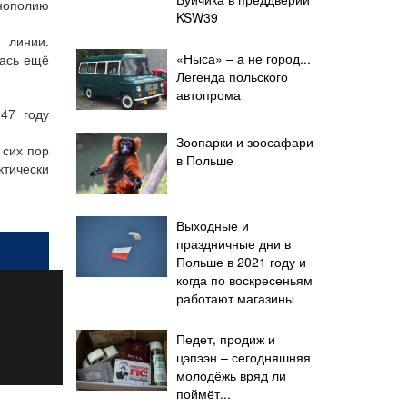
онополию
KSW39
 линии.
«Ныса» – а не город...
лась ещё
Легенда польского
автопрома
47 году
Зоопарки и зоосафари
 сих пор
в Польше
тически
Выходные и
праздничные дни в
Польше в 2021 году и
когда по воскресеньям
работают магазины
Педет, продиж и
цэпээн – сегодняшняя
молодёжь вряд ли
поймёт...