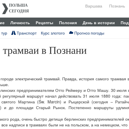
Варшава
Познань
ПОЛЬША
СЕГОДНЯ
ие
Личность
Рецепты
Полония
День в истории
Под
 тур
Транспорт
Курс злотого
Прогноз погоды
 трамваи в Познани
 городе электрический трамвай. Правда, история самого трамвая 
ньше.
линских предпринимателям Отто Реймеру и Отто Машу. 30 июля 
й регулярный маршрут начал действовать 31 июля 1880 года: п
 святого Мартина (Św. Marcin) и Рыцерской (сегодня – Ратайч
ci) и до площади Старый Рынок. Постепенно маршруты удлиня
такого рода, очень быстро детище берлинских предпринимателей о
то все надписи в трамваях были не на польском, а на немецком, что