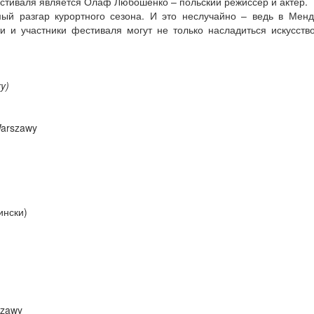
естиваля является Олаф Любошенко – польский режиссёр и актёр.
ый разгар курортного сезона. И это неслучайно – ведь в Мен
и и участники фестиваля могут не только насладиться искусств
y)
 Warszawy
ински)
szawy