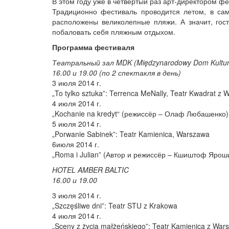
В этом году уже в четвёртый раз арт-директором ф
Традиционно фестиваль проводится летом, в сам
расположены великолепные пляжи. А значит, гост
побаловать себя пляжным отдыхом.
Программа фестиваля
Театральный зал MDK (Międzynarodowy Dom Kultur
16.00 и 19.00 (по 2 спектакля в день)
3 июля 2014 г.
„To tylko sztuka”: Terrenca MeNally, Teatr Kwadrat z
4 июля 2014 г.
„Kochanie na kredyt“ (режиссёр – Олаф Любашенко)
5 июля 2014 г.
„Porwanie Sabinek”: Teatr Kamienica, Warszawa
6июля 2014 г.
„Roma i Julian” (Автор и режиссёр – Кшиштоф Ярош
HOTEL AMBER BALTIC
16.00 и 19.00
3 июля 2014 г.
„Szczęśliwe dni”: Teatr STU z Krakowa
4 июля 2014 г.
„Sceny z życia małżeńskiego”: Teatr Kamienica z War