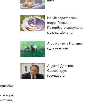
На Императорских
садах России в
Петербурге зазвучала
музыка Шопена
Агротуризм в Польше:
куда поехать
Анджей Древняк.
Сэнсэй двух
государств.
шиштофа
а вскоре
рыхский,