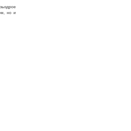
дзыздрое
ом, но и