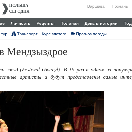
Варшава
Познань
ПОЛЬША
СЕГОДНЯ
ие
Личность
Рецепты
Полония
День в истории
Под
 тур
Транспорт
Курс злотого
Прогноз погоды
 в Мендзыздрое
 звёзд (Festiwal Gwiazd). В 19 раз в одном из популя
звестные артисты и будут представлены самые инте