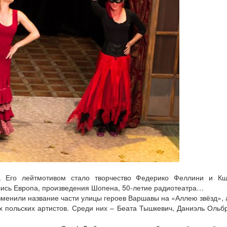
. Его лейтмотивом стало творчество Федерико Феллини и К
лись Европа, произведения Шопена, 50-летие радиотеатра…
зменили название части улицы героев Варшавы на «Аллею звёзд», 
х польских артистов. Среди них – Беата Тышкевич, Даниэль Ольб