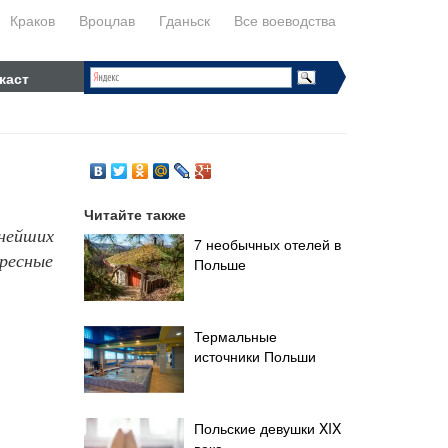
Краков
Вроцлав
Гданьск
Все воеводства
каст
Читайте также
рнейших
7 необычных отелей в
ресные
Польше
Термальные
источники Польши
Польские девушки XIX
века