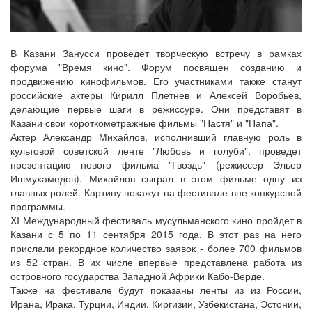
В Казани Занусси проведет творческую встречу в рамках
форума "Время кино". Форум посвящен созданию и
продвижению кинофильмов. Его участниками также станут
российские актеры Кирилл Плетнев и Алексей Воробьев,
делающие первые шаги в режиссуре. Они представят в
Казани свои короткометражные фильмы "Настя" и "Папа".
Актер Александр Михайлов, исполнивший главную роль в
культовой советской ленте "Любовь и голуби", проведет
презентацию нового фильма "Гвоздь" (режиссер Эльер
Ишмухамедов). Михайлов сыграл в этом фильме одну из
главных ролей. Картину покажут на фестивале вне конкурсной
программы.
XI Международный фестиваль мусульманского кино пройдет в
Казани с 5 по 11 сентября 2015 года. В этот раз на него
прислали рекордное количество заявок - более 700 фильмов
из 52 стран. В их числе впервые представлена работа из
островного государства Западной Африки Кабо-Верде.
Также на фестивале будут показаны ленты из из России,
Ирана, Ирака, Турции, Индии, Киргизии, Узбекистана, Эстонии,