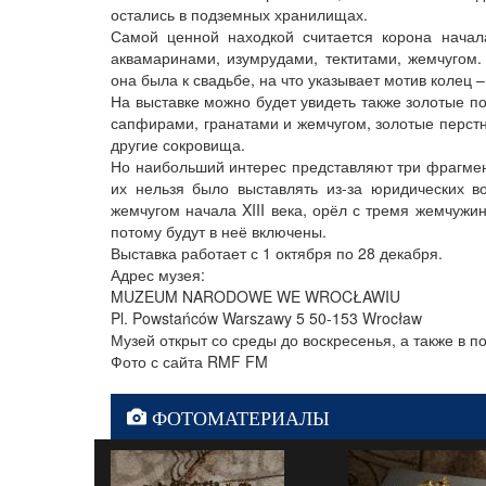
остались в подземных хранилищах.
Самой ценной находкой считается корона нача
аквамаринами, изумрудами, тектитами, жемчугом.
она была к свадьбе, на что указывает мотив колец –
На выставке можно будет увидеть также золотые по
сапфирами, гранатами и жемчугом, золотые перстн
другие сокровища.
Но наибольший интерес представляют три фрагмен
их нельзя было выставлять из-за юридических во
жемчугом начала XIII века, орёл с тремя жемчужи
потому будут в неё включены.
Выставка работает с 1 октября по 28 декабря.
Адрес музея:
MUZEUM NARODOWE WE WROCŁAWIU
Pl. Powstańców Warszawy 5 50-153 Wrocław
Музей открыт со среды до воскресенья, а также в п
Фото с сайта RMF FM
ФОТОМАТЕРИАЛЫ