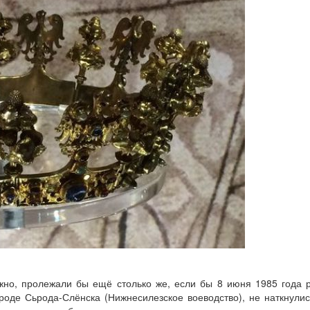
жно, пролежали бы ещё столько же, если бы 8 июня 1985 года 
роде Сьрода-Слёнска (Нижнесилезское воеводство), не наткнули