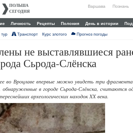
Варшава
Познань
ПОЛЬША
СЕГОДНЯ
ие
Личность
Рецепты
Полония
День в истории
Под
 тур
Транспорт
Курс злотого
Прогноз погоды
лены не выставлявшиеся ран
орода Сьрода-Слёнска
зее во Вроцлаве впервые можно увидеть три фрагмента
, обнаруженные в городе Сьрода-Слёнска, считаются о
нтереснейших археологических находок XX века.