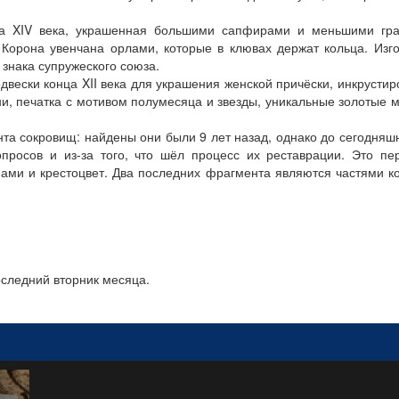
ла XIV века, украшенная большими сапфирами и меньшими гра
 Корона увенчана орлами, которые в клювах держат кольца. Изг
 знака супружеского союза.
двески конца XII века для украшения женской причёски, инкрусти
и, печатка с мотивом полумесяца и звезды, уникальные золотые 
та сокровищ: найдены они были 9 лет назад, однако до сегодняш
просов и из-за того, что шёл процесс их реставрации. Это пе
нами и крестоцвет. Два последних фрагмента являются частями к
оследний вторник месяца.