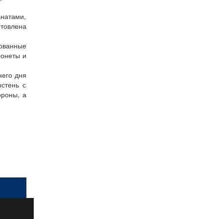
натами,
отовлена
рованные
монеты и
него дня
рстень с
ороны, а