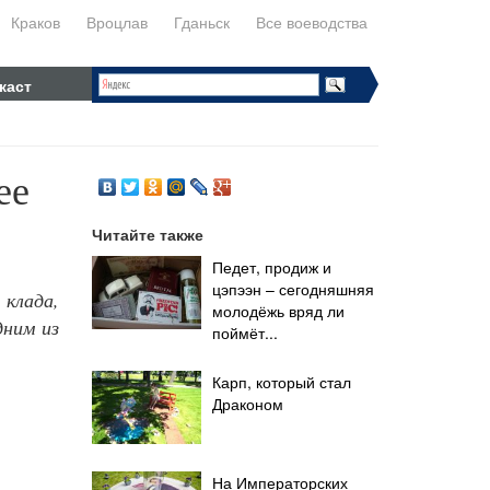
Краков
Вроцлав
Гданьск
Все воеводства
каст
ее
Читайте также
Педет, продиж и
цэпээн – сегодняшняя
 клада,
молодёжь вряд ли
дним из
поймёт...
Карп, который стал
Драконом
На Императорских