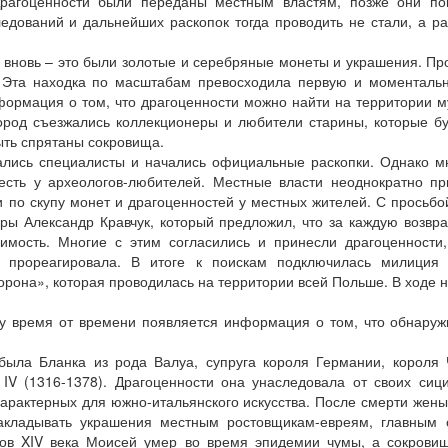
рагоценности были переданы местным властям, позже они по
ледований и дальнейших раскопок тогда проводить не стали, а р
ь вновь – это были золотые и серебряные монеты и украшения. П
. Эта находка по масштабам превосходила первую и моменталь
формация о том, что драгоценности можно найти на территории 
город съезжались коллекционеры и любители старины, которые б
ыть спрятаны сокровища.
вались специалисты и начались официальные раскопки. Однако м
сесть у археологов-любителей. Местные власти неоднократно п
и по скупу монет и драгоценностей у местных жителей. С просьбо
уры Александр Кравчук, который предложил, что за каждую возв
оимость. Многие с этим согласились и принесли драгоценности
е прореагировала. В итоге к поискам подключилась милиция
рона», которая проводилась на территории всей Польше. В ходе 
му время от времени появляется информация о том, что обнару
была Бланка из рода Валуа, супруга короля Германии, короля
V (1316-1378). Драгоценности она унаследовала от своих сици
характерных для южно-итальянского искусства. После смерти жены
акладывать украшения местным ростовщикам-евреям, главным 
дов XIV века Моисей умер во время эпидемии чумы, а сокровищ