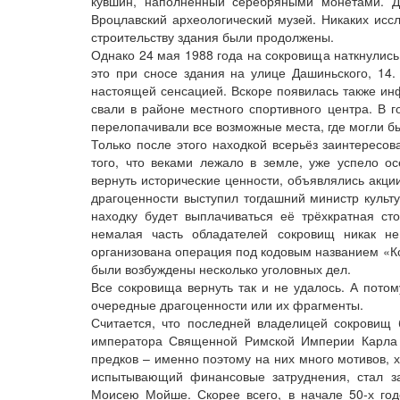
кувшин, наполненный серебряными монетами. Д
Вроцлавский археологический музей. Никаких исс
строительству здания были продолжены.
Однако 24 мая 1988 года на сокровища наткнулис
это при сносе здания на улице Дашиньского, 14
настоящей сенсацией. Вскоре появилась также ин
свали в районе местного спортивного центра. В 
перелопачивали все возможные места, где могли б
Только после этого находкой всерьёз заинтересо
того, что веками лежало в земле, уже успело о
вернуть исторические ценности, объявлялись акци
драгоценности выступил тогдашний министр культ
находку будет выплачиваться её трёхкратная ст
немалая часть обладателей сокровищ никак н
организована операция под кодовым названием «Ко
были возбуждены несколько уголовных дел.
Все сокровища вернуть так и не удалось. А пото
очередные драгоценности или их фрагменты.
Считается, что последней владелицей сокровищ 
императора Священной Римской Империи Карла I
предков – именно поэтому на них много мотивов, 
испытывающий финансовые затруднения, стал з
Моисею Мойше. Скорее всего, в начале 50-х го