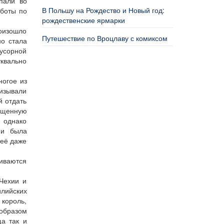
пали во
В Польшу на Рождество и Новый год:
аботы по
рождественские ярмарки
роизошло
Путешествие по Вроцлаву с комиксом
но стала
мусорной
уквально
ногое из
ризывали
й отдать
ращенную
, однако
 и была
неё даже
живаются
 Чехии и
лийских
 король,
образом
а так и