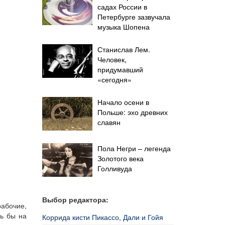
садах России в
Петербурге зазвучала
музыка Шопена
Станислав Лем.
Человек,
придумавший
«сегодня»
Начало осени в
Польше: эхо древних
славян
Пола Негри – легенда
Золотого века
Голливуда
Выбор редактора:
рабочие,
сь бы на
Коррида кисти Пикассо, Дали и Гойя