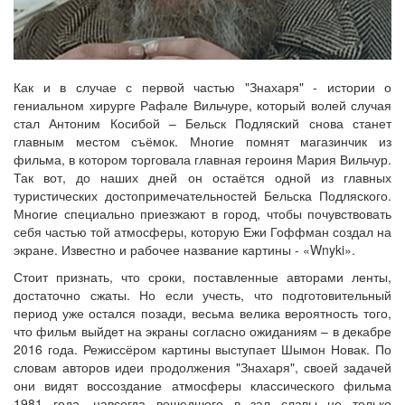
Как и в случае с первой частью "Знахаря" - истории о
гениальном хирурге Рафале Вильчуре, который волей случая
стал Антоним Косибой – Бельск Подляский снова станет
главным местом съёмок. Многие помнят магазинчик из
фильма, в котором торговала главная героиня Мария Вильчур.
Так вот, до наших дней он остаётся одной из главных
туристических достопримечательностей Бельска Подляского.
Многие специально приезжают в город, чтобы почувствовать
себя частью той атмосферы, которую Ежи Гоффман создал на
экране. Известно и рабочее название картины - «Wnyki».
Стоит признать, что сроки, поставленные авторами ленты,
достаточно сжаты. Но если учесть, что подготовительный
период уже остался позади, весьма велика вероятность того,
что фильм выйдет на экраны согласно ожиданиям – в декабре
2016 года. Режиссёром картины выступает Шымон Новак. По
словам авторов идеи продолжения "Знахаря", своей задачей
они видят воссоздание атмосферы классического фильма
1981 года, навсегда вошедшего в зал славы не только