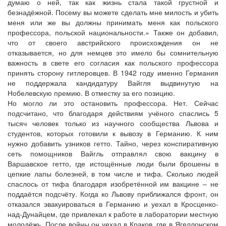
думаю о ней, так как жизнь стала такой грустной и
безнадёжной. Посему вы можете сделать мне милость и убить
меня или же вы должны принимать меня как польского
профессора, польской национальности.» Также он добавил,
что от своего австрийского происхождения он не
отказывается, но для немцев это имело бы сомнительную
важность в свете его согласия как польского профессора
принять сторону гитлеровцев. В 1942 году именно Германия
не поддержала кандидатуру Вайгля выдвинутую на
Нобелевскую премию. В отместку за его позицию.
Но могло ли это остановить профессора. Нет. Сейчас
подсчитано, что благодаря действиям учёного спаслись 5
тысяч человек только из научного сообщества Львова и
студентов, которых готовили к вывозу в Германию. К ним
нужно добавить узников гетто. Тайно, через конспиративную
сеть помощников Вайгль отправлял свою вакцину в
Варшавское гетто, где истощённые люди были брошены в
цепкие лапы болезней, в том числе и тифа. Сколько людей
спаслось от тифа благодаря изобретённой им вакцине – не
поддаётся подсчёту. Когда ко Львову приближался фронт, он
отказался эвакуироваться в Германию и уехал в Кросценко-
над-Дунайцем, где привлекал к работе в лаборатории местную
молодёжь. После войны он уехал в Краков, где в Ягеллонском