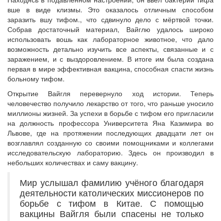
вше в виде клизмы. Это оказалось отличным способом
заразить вшу тифом., что сдвинуло дело с мёртвой точки.
Собрав достаточный материал, Вайглю удалось широко
использовать вошь как лабораторное животное, что дало
возможность детально изучить все аспекты, связанные и с
заражением, и с выздоровлением. В итоге им была создана
первая в мире эффективная вакцина, способная спасти жизнь
больному тифом.
Открытие Вайгля перевернуло ход истории. Теперь
человечество получило лекарство от того, что раньше уносило
миллионы жизней. За успехи в борьбе с тифом его пригласили
на должность профессора Университета Яна Казимира во
Львове, где на протяжении последующих двадцати лет он
возглавлял созданную со своими помощниками и коллегами
исследовательскую лабораторию. Здесь он производил в
небольших количествах и саму вакцину.
Мир услышал фамилию учёного благодаря
деятельности католических миссионеров по
борьбе с тифом в Китае. С помощью
вакцины Вайгля были спасены не только