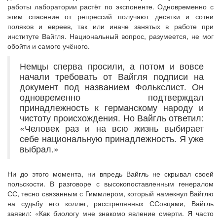
работы лаборатории растёт по экспоненте. Одновременно с
этим спасение от репрессий получают десятки и сотни
поляков и евреев, так или иначе занятых в работе при
институте Вайгля. Национальный вопрос, разумеется, не мог
обойти и самого учёного.
Немцы сперва просили, а потом и вовсе
начали требовать от Вайгля подписи на
документ под названием Фолькслист. Он
одновременно подтверждал
принадлежность к германскому народу и
чистоту происхождения. Но Вайгль ответил:
«Человек раз и на всю жизнь выбирает
себе национальную принадлежность. Я уже
выбрал.»
Ни до этого момента, ни впредь Вайгль не скрывал своей
польскости. В разговоре с высокопоставленным генералом
СС, тесно связанным с Гиммлером, который намекнул Вайглю
на судьбу его коллег, расстрелянных ССовцами, Вайгль
заявил: «Как биологу мне знакомо явление смерти. Я часто