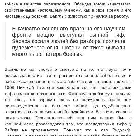
войска в качестве паразитолога. Обладая всеми качествами,
свойственными настоящему учёному, как в своё время и его
наставник Дыбовский, Вайгль с живостью принялся за работу.
В качестве основного врага на его научном
фронте мощно выступал сыпной тиф.
Зараза косила людей без разбора похлеще
пулемётного огня. Потери от тифа бывали
много выше потерь боевых.
Вайгль не мог спокойно смотреть на то, что наука почти
бессильна против такого распространённого заболевания и
начал исследования и самого заболевания, и вшей, так как в
1909 Николай Гамалея уже установил, что переносчиками
тифа являются платяные вши. Основную проблему составлял
тот факт, что заразить вошь не получалось иначе чем
непосредственно от больного тифом. До судьбоносного
открытия дошло по счастливой случайности. Во время ссоры с
начальством. Главенствовавший над ним доктор был в
крайней мере раздосадован тем, что исследования тифа у
Вайгля не продвигаются. Понимал это и сам Рудольф.
Находясь в подавленном настроении, он ввёл бактерии тифа