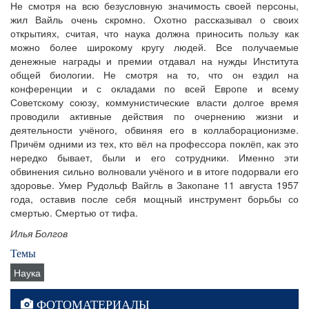
Не смотря на всю безусловную значимость своей персоны,
жил Вайль очень скромно. Охотно рассказывал о своих
открытиях, считая, что наука должна приносить пользу как
можно более широкому кругу людей. Все получаемые
денежные награды и премии отдавал на нужды Института
общей биологии. Не смотря на то, что он ездил на
конференции и с окладами по всей Европе и всему
Советскому союзу, коммунистические власти долгое время
проводили активные действия по очернению жизни и
деятельности учёного, обвиняя его в коллаборационизме.
Причём одними из тех, кто вёл на профессора поклёп, как это
нередко бывает, были и его сотрудники. Именно эти
обвинения сильно волновали учёного и в итоге подорвали его
здоровье. Умер Рудольф Вайгль в Закопане 11 августа 1957
года, оставив после себя мощный инструмент борьбы со
смертью. Смертью от тифа.
Илья Болгов
Темы
Наука
ФОТОМАТЕРИАЛЫ