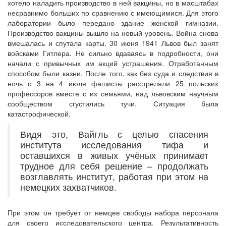
хотело наладить производство в ней вакцины, но в масштабах
несравнимо больших по сравнению с имеющимися. Для этого
лаборатории было передано здание женской гимназии.
Производство вакцины вышло на новый уровень. Война снова
вмешалась и спутала карты. 30 июня 1941 Львов был занят
войсками Гитлера. Не сильно вдаваясь в подробности, они
начали с привычных им акций устрашения. Отработанным
способом были казни. После того, как без суда и следствия в
ночь с 3 на 4 июля фашисты расстреляли 25 польских
профессоров вместе с их семьями, над львовским научным
сообществом сгустились тучи. Ситуация была
катастрофической.
Видя это, Вайгль с целью спасения
института исследования тифа и
оставшихся в живых учёных принимает
трудное для себя решение – продолжать
возглавлять институт, работая при этом на
немецких захватчиков.
При этом он требует от немцев свободы набора персонала
для своего исследовательского центра. Результативность