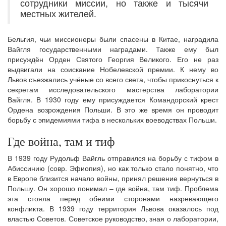
сотрудники миссии, но также и тысячи
местных жителей.
Бельгия, чьи миссионеры были спасены в Китае, наградила
Вайгля государственными наградами. Также ему был
присуждён Орден Святого Георгия Великого. Его не раз
выдвигали на соискание Нобелевской премии. К нему во
Львов съезжались учёные со всего света, чтобы прикоснуться к
секретам исследовательского мастерства лаборатории
Вайгля. В 1930 году ему присуждается Командорский крест
Ордена возрождения Польши. В это же время он проводит
борьбу с эпидемиями тифа в нескольких воеводствах Польши.
Где война, там и тиф
В 1939 году Рудольф Вайгль отправился на борьбу с тифом в
Абиссинию (совр. Эфиопия), но как только стало понятно, что
в Европе близится начало войны, принял решение вернуться в
Польшу. Он хорошо понимал – где война, там тиф. Проблема
эта стояла перед обеими сторонами назревающего
конфликта. В 1939 году территория Львова оказалось под
властью Советов. Советское руководство, зная о лаборатории,