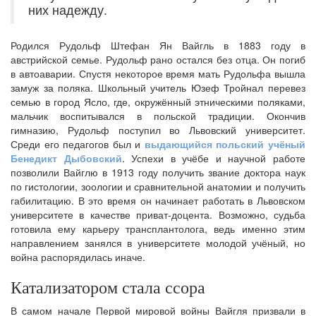
них надежду.
Родился Рудольф Штефан Ян Вайгль в 1883 году в
австрийской семье. Рудольф рано остался без отца. Он погиб
в автоаварии. Спустя некоторое время мать Рудольфа вышла
замуж за поляка. Школьный учитель Юзеф Тройнал перевез
семью в город Ясло, где, окружённый этническими поляками,
мальчик воспитывался в польской традиции. Окончив
гимназию, Рудольф поступил во Львовский университет.
Среди его педагогов был и
выдающийся польский учёный
Бенедикт Дыбовский
. Успехи в учёбе и научной работе
позволили Вайглю в 1913 году получить звание доктора наук
по гистологии, зоологии и сравнительной анатомии и получить
габилитацию. В это время он начинает работать в Львовском
университете в качестве приват-доцента. Возможно, судьба
готовила ему карьеру трансплантолога, ведь именно этим
направлением занялся в университете молодой учёный, но
война распорядилась иначе.
Катализатором стала ссора
В самом начале Первой мировой войны Вайгля призвали в