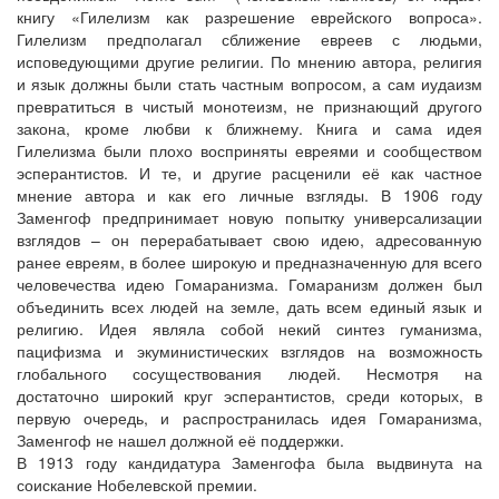
книгу «Гилелизм как разрешение еврейского вопроса».
Гилелизм предполагал сближение евреев с людьми,
исповедующими другие религии. По мнению автора, религия
и язык должны были стать частным вопросом, а сам иудаизм
превратиться в чистый монотеизм, не признающий другого
закона, кроме любви к ближнему. Книга и сама идея
Гилелизма были плохо восприняты евреями и сообществом
эсперантистов. И те, и другие расценили её как частное
мнение автора и как его личные взгляды. В 1906 году
Заменгоф предпринимает новую попытку универсализации
взглядов – он перерабатывает свою идею, адресованную
ранее евреям, в более широкую и предназначенную для всего
человечества идею Гомаранизма. Гомаранизм должен был
объединить всех людей на земле, дать всем единый язык и
религию. Идея являла собой некий синтез гуманизма,
пацифизма и экуминистических взглядов на возможность
глобального сосуществования людей. Несмотря на
достаточно широкий круг эсперантистов, среди которых, в
первую очередь, и распространилась идея Гомаранизма,
Заменгоф не нашел должной её поддержки.
В 1913 году кандидатура Заменгофа была выдвинута на
соискание Нобелевской премии.