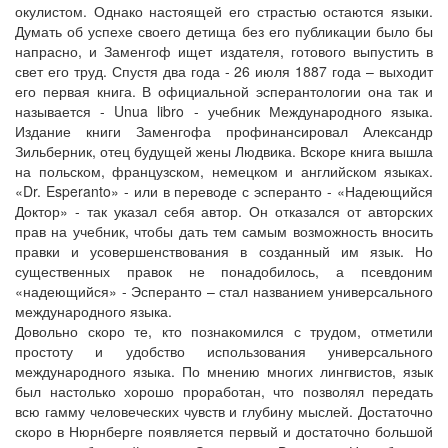
окулистом. Однако настоящей его страстью остаются языки.
Думать об успехе своего детища без его публикации было бы
напрасно, и Заменгоф ищет издателя, готового выпустить в
свет его труд. Спустя два года - 26 июля 1887 года – выходит
его первая книга. В официальной эсперантологии она так и
называется - Unua libro - учебник Международного языка.
Издание книги Заменгофа профинансировал Александр
Зильберник, отец будущей жены Людвика. Вскоре книга вышла
на польском, французском, немецком и английском языках.
«Dr. Esperanto» - или в переводе с эсперанто - «Надеющийся
Доктор» - так указал себя автор. Он отказался от авторских
прав на учебник, чтобы дать тем самым возможность вносить
правки и усовершенствования в созданный им язык. Но
существенных правок не понадобилось, а псевдоним
«надеющийся» - Эсперанто – стал названием универсального
международного языка.
Довольно скоро те, кто познакомился с трудом, отметили
простоту и удобство использования универсального
международного языка. По мнению многих лингвистов, язык
был настолько хорошо проработан, что позволял передать
всю гамму человеческих чувств и глубину мыслей. Достаточно
скоро в Нюрнберге появляется первый и достаточно большой