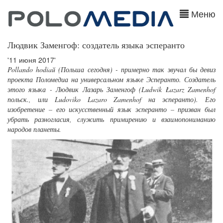
Меню
Людвик Заменгоф: создатель языка эсперанто
'11 июня 2017'
Pollando hodiaŭ (Польша сегодня) - примерно так звучал бы девиз
проекта Поломедиа на универсальном языке Эсперанто. Создатель
этого языка - Людвик Лазарь Заменгоф (Ludwik Łazarz Zamenhof
польск., или Ludoviko Lazaro Zamenhof на эсперанто). Его
изобретение – его искусственный язык эсперанто – призван был
убрать разногласия, служить примирению и взаимопониманию
народов планеты.