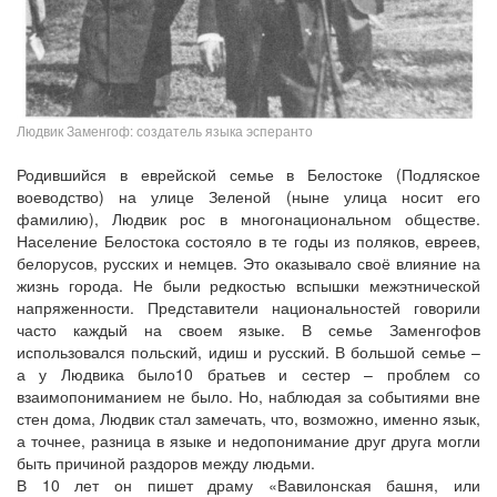
Людвик Заменгоф: создатель языка эсперанто
Родившийся в еврейской семье в Белостоке (Подляское
воеводство) на улице Зеленой (ныне улица носит его
фамилию), Людвик рос в многонациональном обществе.
Население Белостока состояло в те годы из поляков, евреев,
белорусов, русских и немцев. Это оказывало своё влияние на
жизнь города. Не были редкостью вспышки межэтнической
напряженности. Представители национальностей говорили
часто каждый на своем языке. В семье Заменгофов
использовался польский, идиш и русский. В большой семье –
а у Людвика было10 братьев и сестер – проблем со
взаимопониманием не было. Но, наблюдая за событиями вне
стен дома, Людвик стал замечать, что, возможно, именно язык,
а точнее, разница в языке и недопонимание друг друга могли
быть причиной раздоров между людьми.
В 10 лет он пишет драму «Вавилонская башня, или