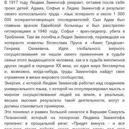
В 1917 году Людвик Заменгоф умирает, оставив после себя
троих детей: Адама, Софью и Лидию Заменгоф и результат
своего колоссального труда - язык эсперанто и около 1 000
000 эсперантоговорящих последователей. Сын Адам был
главным врачом Еврейской больницы и был расстрелян
гитлеровцами в 1940 году, Софья - врач-педиатр, убита в
Треблинке. Там же погибла и Лидия Заменгоф, переведшая на
эсперанто новеллы Болеслава Пруса и «Камо Грядеши»
Генрика Сенкевича. Идеи глобального мирного
сосуществования не нашли своего применения в судьбе
семьи этого выдающегося человека, как и в судьбе миллионов
других людей в середине XX века, но идея мира бессмертна
и, возможно, когда-нибудь труды Заменгофа найдут свое
отражение в жизни мирового сообщества.
Энергия, с которой Людвик Заменгоф работал над созданием
универсального языка, с которой он популяризировал мысль о
мирном сосуществовании людей на земле, и реальные,
весьма высокие результаты такой деятельности, могут и
должны становиться примером.
Это понимал и раввин Большой синагоги в Варшаве Самуэль
Познанский, который на похоронах Людвика Заменгофа
произнес в прощальной речи: «Придет минута - и вся
польская земля поймёт, какую лучистую славу дал этот