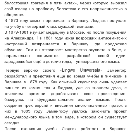
белостоцкая трагедия в пяти актах», через которую выразил
свой взгляд на проблему Белостока с его напряженностью в
обществе.
В 1873 году семья переезжает в Варшаву. Людвик поступает
на учебу в четвертый класс мужской гимназии.
В 1879-1881 изучает медицину в Москве, но после покушения
на Александра II в 1881 году из-за возросших антисемитских
настроений возвращается в Варшаву, где продолжил
обучение. Там он оттачивает мастерство окулиста в Вене, а
параллельно занимается разработкой своей идеи,
зародившейся ещё в детские годы, - универсального языка.
Первую версию своего «Lingwe Uniwersala» Заменгоф
разработал и представил еще во время учебы в гимназии в
Варшаве в 1878 году. Как опытный скульптор лишь удаляет
лишнее из камня, так и Людвик, уже со знанием дела, с
течением времени дорабатывает свое произведение,
базируясь на фундаментальном знании языков. После
создания трех версий и внесения многочисленных правок в
них в 1885 году Заменгофу удалось закончить проект
международного языка в том виде, в котором он существует
сегодня.
После окончания учебы Людвик работает в Варшаве