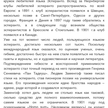
кружок любителей языка Эсперанто. Вслед за Нюрнбергом
клубы любителей эсперанто распространились по всей
Европе: в 1891 г. клуб эсперантистов появился в Швеции,
несколько позже в Санкт-Петербурге, Одессе и других
городах. Франция и Дания в 1897 году также обратились к
эсперанто, а в следующем году возникли общества
эсперантистов в Брюсселе и Стокгольме. В 1901 г.в клуб
появился и в Канаде.
Уже на тот момент число людей, пользующихся языком
эсперанто, достигало нескольких сот тысяч. Поскольку
международный язык оказался, по оценкам ученых, очень
гибким, достаточно быстро на нем стали появляться не только
газеты и журналы, но и художественная и научная литература.
Подтверждением гибкости и всесторонней применимости
эсперанто стал точный перевод на него произведения Генрика
Сенкевича «Пан Тадеуш». Людвик Заменгоф также писал
стихи на эсперанто, став пионером поэзии на универсальном
языке. Его произведения носили идею братства народов –
идеею, ради которой и создавался эсперанто.
Заменгоф хотел дать людям не столько язык как таковой,
сколько средство для полного взаимопонимания, потому
самим языком он не ограничился. В 1901 году под
псевдонимом «Homo sum» (Человеком являюсь) он издает