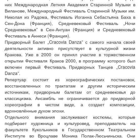
них Международная Летняя Академия Старинной Музыки в
Виланове, Международный Фестиваль Старинной Музыки им.
Николая из Радома, Фестиваль Иоганна Себастьяна Баха в
Сен-Дона (Франция), Средневековый Фестиваль „Ночи
Средневековья” в Сен-Антуан (Франция) и Средневековый
Фестиваль в Аннеси (Франция).
Придворный Балет „Cracovia Danza” с самого начала своей
деятельности активно присутствует в культурной жизни
Кракова. Уже в 2000 он принял участие в торжественном
открытии Фестиваля Краков 2000, в программу которого был
включен первый Фестиваль Придворных Танцев „Cracovia
Danza”.
Репертуар состоит из хореографических постановок,
восстановленных по трактатам и другим историческим
источникам, придворным балетам от средневековья до
классицизма. Ансамбль не ограничивается до придворной
хореографии в чистом виде, а создает композиции,
вдохновлённые духом эпохи.
Отдельного внимания заслуживают костюмы, которые
подбирает художница и культуровед, преподаватель на
факультете Кукольников в Государственном Театральном
Институте во Вроцлаве Моника Полак-Люсьчиньска. Они