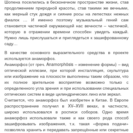
Шопена поселились в бесконечном пространстве жизни, став
продолжением природной красоты, став такими же вечными,
как мерный стук дождя и сияние росы на лепестках нежных
фиалок … И именно поэтому музыкальный гений сам
становится частичкой окружающей нас вечности – частичкой,
которую в отражении времени способен увидеть каждый.
Нужно лишь прислушаться и приглядеться к зашифрованному
саду…
В качестве основного выразительного средства в проекте
используется анаморфоз.
Анаморфоз (от греч. Anamorphōsis – изменение формы) – вид
оптической иллюзии, при которой инсталляция, скульптура
или изображение на плоскости выполнены таким образом, что
их полное зрительное восприятие возможно только с
определенного угла зрения и при использовании специальных
оптических систем в виде цилиндрических линз или зеркал.
Считается, что анаморфоз был изобретен в Китае. В Европе
распространение получил в XV–XVII веках, в частности,
широко использовался в росписи соборов. Одно время
анаморфоз использовали также и как своего рода способ
зашифровывать изображения, т.к. такая «форма подачи»
позволяла хранить и передавать запрещённые или секретные