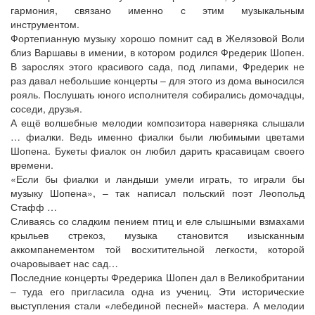
гармония, связано именно с этим музыкальным
инструментом.
Фортепианную музыку хорошо помнит сад в Желязовой Воли
близ Варшавы в имении, в котором родился Фредерик Шопен.
В зарослях этого красивого сада, под липами, Фредерик не
раз давал небольшие концерты – для этого из дома выносился
рояль. Послушать юного исполнителя собирались домочадцы,
соседи, друзья.
А ещё волшебные мелодии композитора наверняка слышали
… фиалки. Ведь именно фиалки были любимыми цветами
Шопена. Букеты фиалок он любил дарить красавицам своего
времени.
«Если бы фиалки и ландыши умели играть, то играли бы
музыку Шопена», – так написал польский поэт Леопольд
Стафф …
Сливаясь со сладким пением птиц и еле слышными взмахами
крыльев стрекоз, музыка становится изысканным
аккомпанементом той восхитительной легкости, которой
очаровывает нас сад…
Последние концерты Фредерика Шопен дал в Великобритании
– туда его пригласила одна из учениц. Эти исторические
выступления стали «лебединой песней» мастера. А мелодии