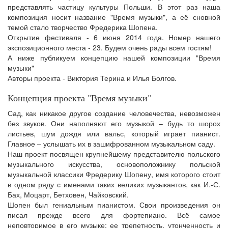
представлять частицу культуры Польши. В этот раз наша
композиция носит название "Время музыки", а её сновной
темой стало творчество Фредерика Шопена.
Открытие фестиваля - 6 июня 2014 года. Номер нашего
экспозиционного места - 23. Будем очень рады всем гостям!
А ниже публикуем концепцию нашей композиции "Время
музыки"
Авторы проекта - Виктория Терина и Илья Болгов.
Концепция проекта "Время музыки"
Сад, как никакое другое создание человечества, невозможен
без звуков. Они наполняют его музыкой – будь то шорох
листьев, шум дождя или вальс, который играет пианист.
Главное – услышать их в зашифрованном музыкальном саду.
Наш проект посвящен крупнейшему представителю польского
музыкального искусства, основоположнику польской
музыкальной классики Фредерику Шопену, имя которого стоит
в одном ряду с именами таких великих музыкантов, как И.-С.
Бах, Моцарт, Бетховен, Чайковский.
Шопен был гениальным пианистом. Свои произведения он
писал прежде всего для фортепиано. Всё самое
неповторимое в его музыке: ее трепетность, утонченность и