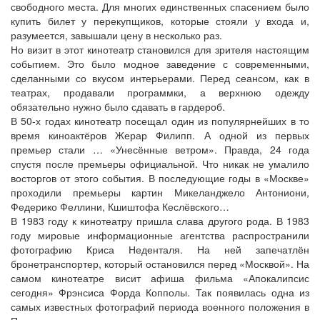
свободного места. Для многих единственных спасением было
купить билет у перекупщиков, которые стояли у входа и,
разумеется, завышали цену в несколько раз.
Но визит в этот кинотеатр становился для зрителя настоящим
событием. Это было модное заведение с современными,
сделанными со вкусом интерьерами. Перед сеансом, как в
театрах, продавали программки, а верхнюю одежду
обязательно нужно было сдавать в гардероб.
В 50-х годах кинотеатр посещал один из популярнейших в то
время киноактёров Жерар Филипп. А одной из первых
премьер стали … «Унесённые ветром». Правда, 24 года
спустя после премьеры официальной. Что никак не умалило
восторгов от этого события. В последующие годы в «Москве»
проходили премьеры картин Микеланджело Антониони,
Федерико Феллини, Кшиштофа Кеслёвского…
В 1983 году к кинотеатру пришла слава другого рода. В 1983
году мировые информационные агентства распространили
фотографию Криса Неденталя. На ней запечатлён
бронетранспортер, который остановился перед «Москвой». На
самом кинотеатре висит афиша фильма «Апокалипсис
сегодня» Фрэнсиса Форда Копполы. Так появилась одна из
самых известных фотографий периода военного положения в