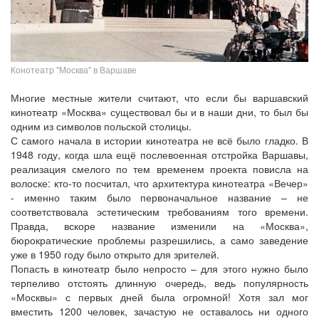
Конотеатр "Москва" в Варшаве
Многие местные жители считают, что если бы варшавский
кинотеатр «Москва» существовал бы и в наши дни, то был бы
одним из символов польской столицы.
С самого начала в истории кинотеатра не всё было гладко. В
1948 году, когда шла ещё послевоенная отстройка Варшавы,
реализация смелого по тем временем проекта повисла на
волоске: кто-то посчитал, что архитектура кинотеатра «Вечер»
- именно таким было первоначальное название – не
соответствовала эстетическим требованиям того времени.
Правда, вскоре название изменили на «Москва»,
бюрократические проблемы разрешились, а само заведение
уже в 1950 году было открыто для зрителей.
Попасть в кинотеатр было непросто – для этого нужно было
терпеливо отстоять длинную очередь, ведь популярность
«Москвы» с первых дней была огромной! Хотя зал мог
вместить 1200 человек, зачастую не оставалось ни одного