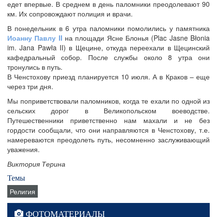
едет впервые. В среднем в день паломники преодолевают 90
км. Их сопровождают полиция и врачи.
В понедельник в 6 утра паломники помолились у памятника
Иоанну Павлу II
на площади Ясне Блонья (Plac Jasne Błonia
im. Jana Pawła II) в Щецине, откуда переехали в Щецинский
кафедральный собор. После службы около 8 утра они
тронулись в путь.
В Ченстохову приезд планируется 10 июля. А в Краков – еще
через три дня.
Мы поприветствовали паломников, когда те ехали по одной из
сельских дорог в Великопольском воеводстве.
Путешественники приветственно нам махали и не без
гордости сообщали, что они направляются в Ченстохову, т.е.
намереваются преодолеть путь, несомненно заслуживающий
уважения.
Виктория Терина
Темы
Религия
ФОТОМАТЕРИАЛЫ