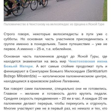
Паломничество в Ченстохову на велосипедах: из Щецина к Ясной Гуре
Строго говоря, некоторые велосипедисты в пути уже с
субботы. Но основная часть участников присоединилась к
группе именно в понедельник. Такое путешествие – уже не
первое. А именно – 25-е, т.е. юбилейное.
Основная часть паломников доедут до Ясной Гуры, где
находится знаменитая на весь мир
Ченстоховская икона
Божьей Матери
. А вот самые стойкие продолжат путь и
финишируют в Санктуарии Божьего Милосердия (Sanktuarium
Bożego Miłosierdzia) — католическом паломническиом центре,
находящемся в краковском районе Лагевники.
Как говорят сами паломники, специально они не готовились.
Главное – желание и готовность долго крутить педали.
Средняя скорость передвижения – 20 км в час. А каждые 20 км
паломники делают перерыв, чтобы перекусить и отдохнуть.
Многие участвуют уже не в первый раз, но немало и тех, кто