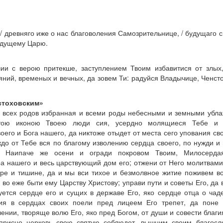
/ древняго иже о нас благоволения Самозрительнице, / будущаго 
рядущему Царю.
шии с верою притекше, заступлением Твоим избавитися от злых
яний, временых и вечных, да зовем Ти: радуйся Владычице, Ченст
стоховским»
т всех родов избранная и всеми роды небесными и земными убл
ятою иконою Твоею люди сия, усердно молящиеся Тебе и 
его и Бога нашего, да никтоже отыдет от места сего упования св
до от Тебе вся по благому изволению сердца своего, по нужди и
. Наипаче же осени и огради покровом Твоим, Милосерда
а нашего и весь царствующий дом его; отжени от Него молитвам
мире и тишине, да и мы вси тихое и безмолвное житие поживем в
о во еже быти ему Царству Христову; управи пути и советы Его, да 
уется сердце его и сущих в державе Его, яко сердце отца о чад
ия в сердцах своих поели пред лицеем Его трепет, да поне 
лении, творяще волю Его, яко пред Богом, от души и совести благи
присно церковь свою святую соблюдет, вышним своим благосл