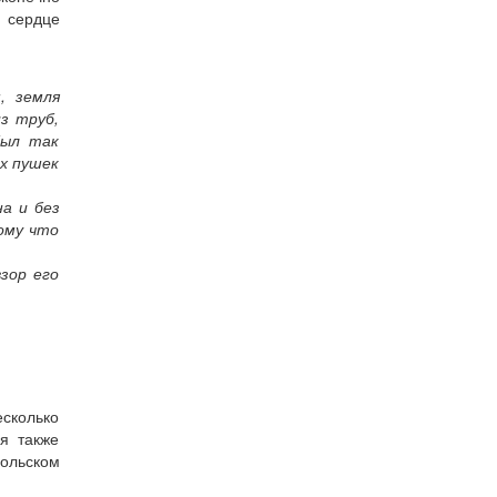
 сердце
, земля
з труб,
был так
их пушек
а и без
ому что
зор его
есколько
я также
польском