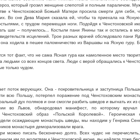
лероз, который грозил женщине слепотой и полным параличом. Му
тве к Ченстоховской Божьей Матери просила смерти для себя, 
них. Во сне Дева Мария сказала ей, чтобы та приехала на Ясную
костылями, с трудом перемещая ноги. Подойдя к Ченстоховской ик
лать шаг – получилось... Костыли пани Янины так и остались в м
свидетельств исцелений. Трое разных врачей обследовало пани Яд
о она ходила в пешее паломничество из Варшавы на Ясную гуру. 
я тот факт, что не сама Ясная гура как намоленное место творит
а людьми со всех концов света. Люди с верой обращались к Ченст
е только чудом.
ает поток верующих. Она - покровительница и заступница Польши
очти всю Польшу, потерпел поражение под Ченстоховским монас
льный дух поляков и они смогли разбить шведов и выгнать их из 
нии во Львов, обнародовал манифест, по которому вручал
Ченстоховский образ «Польской Королевой». Героическая 
 видели осаждающие монастырь шведы, мы находим у Генрика Сен
тников монастыря деморализовали врага.
ри можно писать бесконечно долго. Всех чудес не перечислить
ленном им по молитвам к Ченстоховской иконе, вы найдете тоже бе