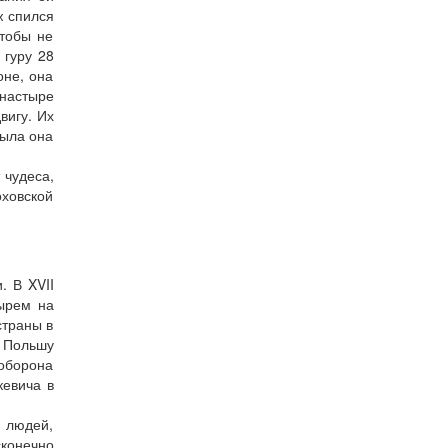
ж спился
чтобы не
 гуру 28
оне, она
онастыре
вигу. Их
Была она
 чудеса,
оховской
. В XVII
тырем на
страны в
 Польшу
оборона
кевича в
, людей,
сконечно