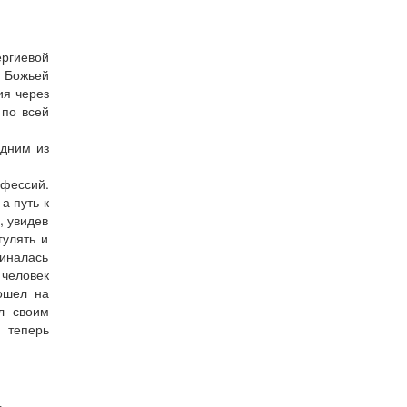
ергиевой
 Божьей
ия через
 по всей
одним из
нфессий.
а путь к
, увидев
гулять и
иналась
 человек
пошел на
л своим
 теперь