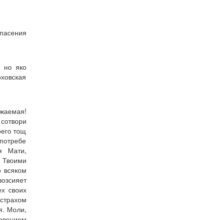
спасения
, но яко
оховская
ажаемая!
сотвори
оего тощ
 потребе
я Мати,
и Твоими
о всяком
возсияет
ех своих
страхом
я. Моли,
овением