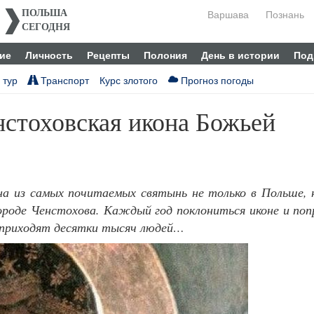
Варшава
Познань
ПОЛЬША
СЕГОДНЯ
ие
Личность
Рецепты
Полония
День в истории
Под
 тур
Транспорт
Курс злотого
Прогноз погоды
стоховская икона Божьей
а из самых почитаемых святынь не только в Польше, 
городе Ченстохова. Каждый год поклониться иконе и по
я приходят десятки тысяч людей…