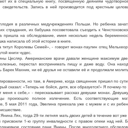
ают их в специальную книгу, посвященную деяниям чудотворно
 свидетельств. Запись в ней производится под крестным цело
плодия в различных медучреждениях Польши. Но ребенка зачат
 их страдания, их бабушка посоветовала съездить к Ченстоховско
а пришла на обследование, имея несколько недель беременнос
шка написала об этой истории в книге.
а титул Королевы Семей», - говорит монах-паулин отец Мельхеор
той книги чудес.
елины Цесляр. Американские врачи давали женщине максимум дв
болезнью, перестал воспринимать пищу и даже воду. Она нахо
ь Барек Махник, ни её друзья не оставили её и продолжали молить
тированности, но там, в Америке, когда священник пришел по сут
рый сказал: «Теперь не бойся, дитя, все образуется!» Я почему-то
т меня к себе,» - пересказывает рассказ девушки монах. Девушк
цы произошло полное излечение. Есть соответствующие ма
е, 5 мая 2011 года, Эвелина приехала уже с мужем и с их ребе
оисшествие.
Янина Лях, тогда 29-ти летняя мать двоих детей в течение вот уже 
 присвоили 1-ю группу инвалидности с правом опеки над ней. 
плачевное состояние пани Янины. После многолетнего обследо