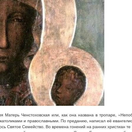
я Матерь Ченстоховская или, как она названа в тропаре, «Неп
 католиками и православными. По преданию, написал её евангелис
ось Святое Семейство. Во времена гонений на ранних христиан те