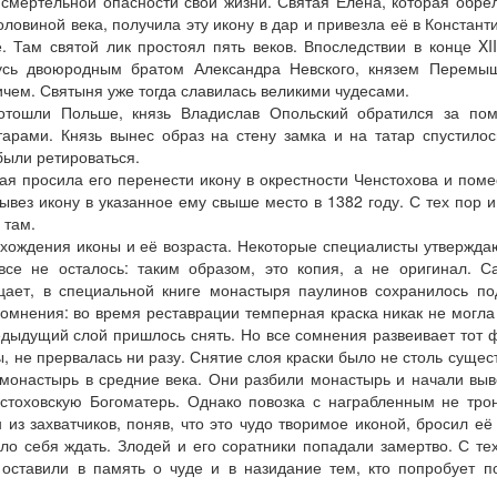
 смертельной опасности свои жизни. Святая Елена, которая обре
оловиной века, получила эту икону в дар и привезла её в Констант
. Там святой лик простоял пять веков. Впоследствии в конце XII
усь двоюродным братом Александра Невского, князем Перемыш
чем. Святыня уже тогда славилась великими чудесами.
 отошли Польше, князь Владислав Опольский обратился за по
арами. Князь вынес образ на стену замка и на татар спустилос
были ретироваться.
ая просила его перенести икону в окрестности Ченстохова и поме
вез икону в указанное ему свыше место в 1382 году. С тех пор и
 там.
хождения иконы и её возраста. Некоторые специалисты утвержда
все не осталось: таким образом, это копия, а не оригинал. 
цает, в специальной книге монастыря паулинов сохранилось п
сомнения: во время реставрации темперная краска никак не могла
едыдущий слой пришлось снять. Но все сомнения развеивает тот ф
, не прервалась ни разу. Снятие слоя краски было не столь суще
 монастырь в средние века. Они разбили монастырь и начали выв
стоховскую Богоматерь. Однако повозка с награбленным не тро
 из захватчиков, поняв, что это чудо творимое иконой, бросил её
ло себя ждать. Злодей и его соратники попадали замертво. С те
оставили в память о чуде и в назидание тем, кто попробует п