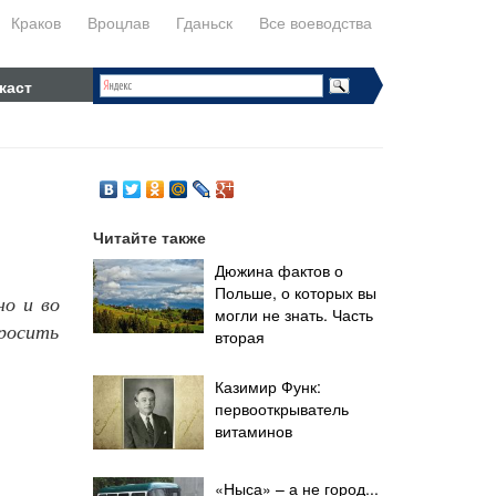
Краков
Вроцлав
Гданьск
Все воеводства
каст
Читайте также
Дюжина фактов о
Польше, о которых вы
но и во
могли не знать. Часть
просить
вторая
Казимир Функ:
первооткрыватель
витаминов
«Ныса» – а не город...