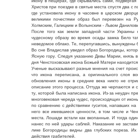
икону в пещерах, где скрывались сами, подвергая
Христов при поездке в святые места спустя два с п
где установила икону в часовне в царском дворце
великими почестями образ был перевезен на Р
Холмским, Галицким и Волынским - Львом Данилови
После того как земли западной части Украины
чудесному образу во время осады замка Белз тат
неведомое облако. Те, перепугавшись, вынуждены 
Во сне Владислав увидел образ Богородицы, котор
Ясную гору. Следуя указанию Девы Марии, князь вы
дня Ченстоховская икона Божьей Матери находится
Ученые высказывают разные мнения на счет проис
что икона переписана, а оригинального слоя во
обновления иконы в средние века никто не отри
описание этого процесса. Оттуда же черпаются и 
ту, которой была написана икона. Из-за неудач пр
многовековая череда чудес, происходящих от иконы
по сравнению с действиями гуситов, напавших на
него все имевшиеся ценности, в том числе и Чен
места. Лошади встали как вкопанные. И тогда один
нанес по ней удары саблей. Наказание не застави
лике Богородицы видны два глубоких пореза. Их 
действия грабителей.