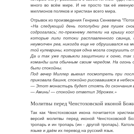
много во всём мире. И не просто так её имену
миллионов поляков и христиан всего мира.
Отрывок из произведения Генрика Сенкевича "Потоп
«
На следующий день пополудни рев пушек сно
содрогалась; по-прежнему летели на крышу кос
которые лили потоки расплавленного свинца,
неумолчен рев, никогда еще не обрушивался на м
той кулеврины, которая одна могла сокрушить с
Да и так уже привыкли защитники к огню, так 
команды шла обычным своим чередом. На огонь 
были спокойны.
Под вечер Миллер выехал посмотреть при посл
приковала башня, спокойно рисовавшаяся в небесн
— Этот монастырь будет стоять до скончания ве
— Аминь! — спокойно ответил Зброжек.
»
Молитвы перед Ченстоховской иконой Бож
Так как Ченстоховская икона почитается христи
версий молитвы перед иконой Ченстоховской Б
тропарь и ин тропарь (ин - другой тропарь). Кат
языке и даём их перевод на русский язык.