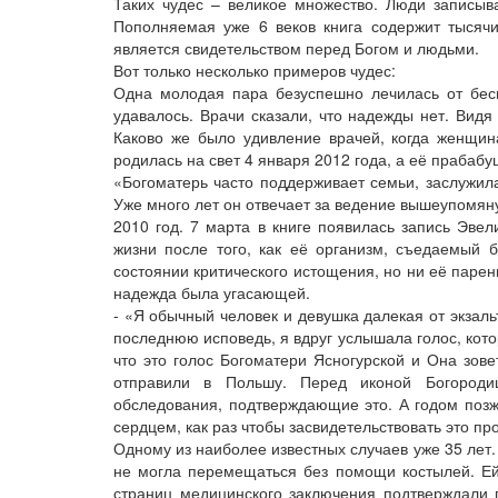
Таких чудес – великое множество. Люди записыв
Пополняемая уже 6 веков книга содержит тысячи
является свидетельством перед Богом и людьми.
Вот только несколько примеров чудес:
Одна молодая пара безуспешно лечилась от бес
удавалось. Врачи сказали, что надежды нет. Видя
Каково же было удивление врачей, когда женщин
родилась на свет 4 января 2012 года, а её прабабу
«Богоматерь часто поддерживает семьи, заслужил
Уже много лет он отвечает за ведение вышеупомяну
2010 год. 7 марта в книге появилась запись Эв
жизни после того, как её организм, съедаемый 
состоянии критического истощения, но ни её парен
надежда была угасающей.
- «Я обычный человек и девушка далекая от экзаль
последнюю исповедь, я вдруг услышала голос, кото
что это голос Богоматери Ясногурской и Она зове
отправили в Польшу. Перед иконой Богороди
обследования, подтверждающие это. А годом позж
сердцем, как раз чтобы засвидетельствовать это пр
Одному из наиболее известных случаев уже 35 лет. 
не могла перемещаться без помощи костылей. Ей
страниц медицинского заключения подтверждали 