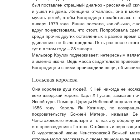
был поставлен страшный диагноз - рассеянный ск
и ушел из дома. Женщина отчаялась, она в моли
мучить детей, чтобы Богородица позаботилась о 
января 1979 года. Янина поехала, как обычно, с 
вдруг почувствовала, что стоит. Попробовала сде
среди прочих других оставленных в разное время 
удивлению не было предела. Пять раз после этог
тут и в этом году – 28 января…
Мельхеор Крулик подчеркивает: интересным являетс
а именно икона. Ведь масса свидетельств привезен
Богородице и с ними происходили вещи, объяснимы
Польская королева
Она королева душ людей. К Ней никогда не иссяк
веке шведский король Карл Х Густав, захватив п
Ясной гуре. Помощь Царицы Небесной подняла мора
1656 году. Король Ян Казимир, по возвраще
покровительству Божией Матери, называя Ее 
Ченстоховского монастыря и то, как эту оборону
его произведении «Потоп». Стойкость и вера защи
О чудотворной иконе Ченстоховской Божьей мате
которые могут рассказать о своем личном чуде, яв