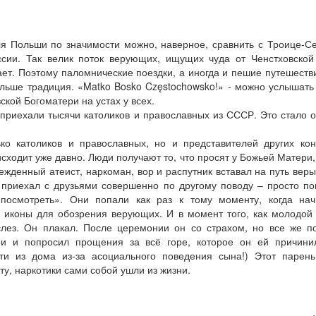
я Польши по значимости можно, наверное, сравнить с Троице-С
ии. Так велик поток верующих, ищущих чуда от Ченстховской
учает. Поэтому паломнические поездки, а иногда и пешие путешеств
ольше традиция. «Matko Bosko Częstochowsko!» - можно услышать
ской Богоматери на устах у всех.
а приехали тысячи католиков и православных из СССР. Это стало 
ько католиков и православных, но и представителей других ко
сходит уже давно. Люди получают то, что просят у Божьей Матери, 
убежденный атеист, наркоман, вор и распутник вставал на путь веры
к приехал с друзьями совершенно по другому поводу – просто по
 посмотреть». Они попали как раз к тому моменту, когда нач
 иконы для обозрения верующих. И в момент того, как молодой
слез. Он плакал. После церемонии он со страхом, но все же 
ри и попросил прощения за всё горе, которое он ей причини
и из дома из-за асоциального поведения сына!) Этот парень
у, наркотики сами собой ушли из жизни.