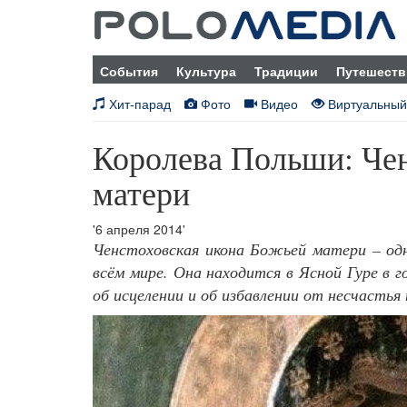
События
Культура
Традиции
Путешеств
Хит-парад
Фото
Видео
Виртуальный
Королева Польши: Чен
матери
'6 апреля 2014'
Ченстоховская икона Божьей матери – одн
всём мире. Она находится в Ясной Гуре в 
об исцелении и об избавлении от несчасть