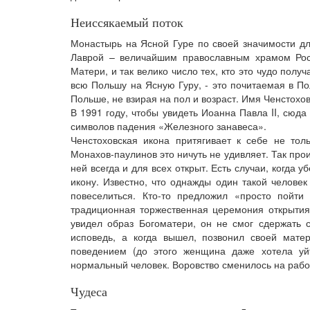
Неиссякаемый поток
Монастырь на Ясной Гуре по своей значимости дл
Лаврой – величайшим православным храмом Росс
Матери, и так велико число тех, кто это чудо пол
всю Польшу на Ясную Гуру, - это почитаемая в П
Польше, не взирая на пол и возраст. Имя Ченстохов
В 1991 году, чтобы увидеть Иоанна Павла II, сюд
символов падения «Железного занавеса».
Ченстоховская икона притягивает к себе не тол
Монахов-паулинов это ничуть не удивляет. Так прои
ней всегда и для всех открыт. Есть случаи, когда 
икону. Известно, что однажды один такой челове
повеселиться. Кто-то предложил «просто пойти
традиционная торжественная церемония открытия
увидел образ Богоматери, он не смог сдержать 
исповедь, а когда вышел, позвонил своей мате
поведением (до этого женщина даже хотела уйт
нормальный человек. Воровство сменилось на работ
Чудеса