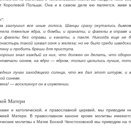
ют Королевой Польши. Она и в самом деле ею является, живя в
":
ва заглушил все иные голоса. Шанцы сразу окутались дымом
тела тяжелые ядра, и бомбы, и гранаты, и факелы в оправе и
 и факелы без оправы, и канаты, и пакля. Никогда еще не 
онастырь такой шквал огня и железа; но не было среди шведск
тену и пробить бреши для приступа.
хорошо знал каждый из них, что должен он делать, что оборон
отвечали огнем, на ядро — ядром, только целились лучше, пот
едних лучах заходящего солнца, что же дал этот штурм, и в
ой синеве.
ка! — воскликнул он в изумлении.
ией Матери
анами и католической, и православной церквей, мы приводим н
ожией Матери. В православном каноне кроме молитвы имееютс
олические молитвы к Матке Боской Ченстоховской мы приводим на 