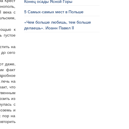
ла Крест
Конец осады Ясной Горы
инополь,
5 Самых-самых мест в Польше
I века с
льским,
«Чем больше любишь, тем больше
делаешь». Иоанн Павел II
мощью к
ь густое
стить на
 до сего
ют даже,
Сам факт
одробное
 лечь на
акт, что
ственным
озить из
нулась с
 оземь и
х пор на
овторить