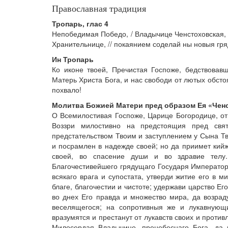
Православная традиция
Тропарь, глас 4
Непобедимая Победо, / Владычице Ченстоховская, 
Хранительнице, // покаянием соделай ны новыя г
Ин Тропарь
Ко иконе твоей, Пречистая Госпоже, бедствовав
Матерь Христа Бога, и нас свободи от лютых обсто
похвало!
Молитва Божией Матери пред образом Ея «Чен
О Всемилостивая Госпоже, Царице Богородице, о
Воззри милостивно на предстоящия пред св
предстательством Твоим и заступлением у Сына Тво
и посрамлен в надежде своей; но да приимет кийж
своей, во спасение души и во здравие телу
Благочестивейшего грядущаго Государя Император
всякаго врага и супостата, утверди житие его в 
благе, благочестии и чистоте; удержави царство Ег
во днех Его правда и множество мира, да возрад
веселящегося; на сопротивныя же и лукавнующ
вразумятся и престанут от лукавств своих и против
Милосердая Владычице, пренебеснаго Бога, да 