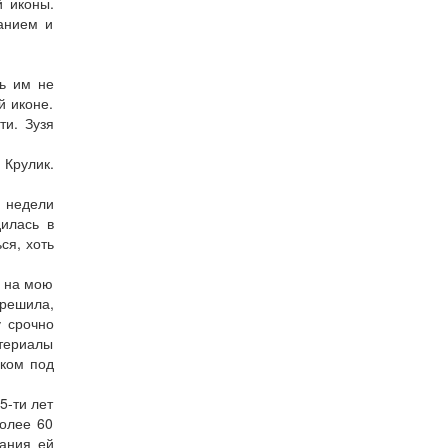
й иконы.
ванием и
ь им не
й иконе.
ти. Зузя
 Крулик.
е недели
дилась в
ся, хоть
и на мою
 решила,
у срочно
териалы
нком под
5-ти лет
Более 60
вания ей