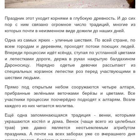
Праздник этот уходит корнями в глубокую древность. И до сих
пор с ним связано огромное число традиций, многие из
которых почти в неизменном виде дожили до наших дней.
Одна из самых ярких - уличные шествия. По всей стране, по
всем городам и деревням, проходят потоки поющих людей.
Впереди процессии идёт ксёндз, ступая по устланной цветами
и лепестками дороге, держа в руках накрытую балдахином
Дароносицу. Нарядно одетые девочки рассыпают из
специальных корзинок лепестки роз перед участвующими в
шествии людьми.
Прямо под открытым небом сооружаются четыре алтаря,
прибранные зелёными веточками берёзы и цветами. Все
участники процессии поочерёдно подходят к алтарям. Возле
каждого из них читается молитва.
Ещё одна запоминающаяся традиция - венки, которыми
украшаются костёл и дома. Венок (чаще всего из целебных
трав) уже давно является неотъемлемым атрибутом
праздника. А почти на всех заборах уже со вчерашнего дня
можно увидеть берёзовые веточки.