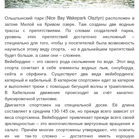
Ольштынский парк (Nice Bay Wakepark Olsztyn) расположен в
затоке Милой на Кривом озере. Там созданы две водные
трассы с препятствиями. По словам создателей парка,
уровень этих препятствий достаточно несложный –
специально для того, чтобы у посетителей была возможность
научиться этому виду спорта, - но в дальнейшем препятствий
будет больше, а сами они – сложнее.
Вейкбординг – это своего рода скольжение по воде. Этот вид
спорта сочетает в себе элементы водных лыж, сноуборда,
сейта и сёрфинга. Существуют два вида вейкбординга:
катерный и кабельный. В катерном спортсмен едет за катером
и выполняет трюки с помощью бегущей волны и трамплинов.
В Кабельном движение происходит за счёт канатно-
буксировочной установки.
Двигается спортсмен на специальной доске. Её длина
составляет в среднем 130-145 см, но прежде всего зависит от
веса спортсмена. Вейкбординг привлекает прежде всего своей
зрелищностью – это многочисленные виртуозные вращения и
сальто. Причём многие спортсмены утверждают, что освоить
их не так-то сложно – достаточно иметь хорошую