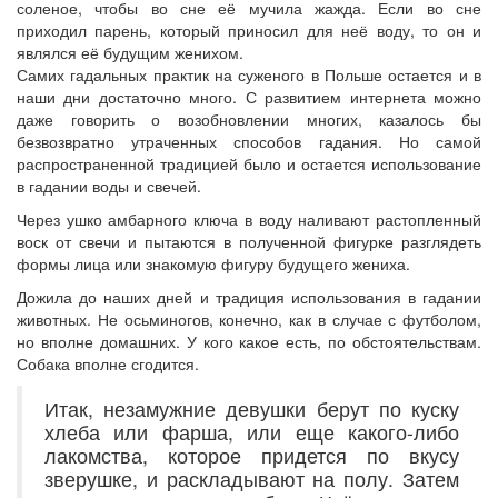
соленое, чтобы во сне её мучила жажда. Если во сне
приходил парень, который приносил для неё воду, то он и
являлся её будущим женихом.
Самих гадальных практик на суженого в Польше остается и в
наши дни достаточно много. С развитием интернета можно
даже говорить о возобновлении многих, казалось бы
безвозвратно утраченных способов гадания. Но самой
распространенной традицией было и остается использование
в гадании воды и свечей.
Через ушко амбарного ключа в воду наливают растопленный
воск от свечи и пытаются в полученной фигурке разглядеть
формы лица или знакомую фигуру будущего жениха.
Дожила до наших дней и традиция использования в гадании
животных. Не осьминогов, конечно, как в случае с футболом,
но вполне домашних. У кого какое есть, по обстоятельствам.
Собака вполне сгодится.
Итак, незамужние девушки берут по куску
хлеба или фарша, или еще какого-либо
лакомства, которое придется по вкусу
зверушке, и раскладывают на полу. Затем