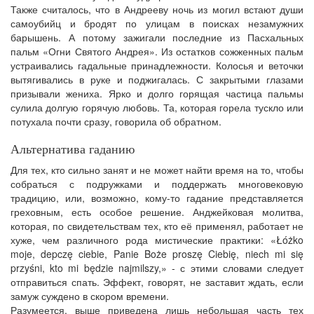
Также считалось, что в Андрееву ночь из могил встают души
самоубийц и бродят по улицам в поисках незамужних
барышень. А потому зажигали последние из Пасхальных
пальм «Огни Святого Андрея». Из остатков сожженных пальм
устраивались гадальные принадлежности. Колосья и веточки
вытягивались в руке и поджигалась. С закрытыми глазами
призывали жениха. Ярко и долго горящая частица пальмы
сулила долгую горячую любовь. Та, которая горела тускло или
потухала почти сразу, говорила об обратном.
Альтернатива гаданию
Для тех, кто сильно занят и не может найти время на то, чтобы
собраться с подружками и поддержать многовековую
традицию, или, возможно, кому-то гадание представляется
греховным, есть особое решение. Анджейковая молитва,
которая, по свидетельствам тех, кто её применял, работает не
хуже, чем различного рода мистические практики: «Łóżko
moje, depczę ciebie, Panie Boże proszę Ciebię, niech mi się
przyśni, kto mi będzie najmilszy,» - с этими словами следует
отправиться спать. Эффект, говорят, не заставит ждать, если
замуж суждено в скором времени.
Разумеется, выше приведена лишь небольшая часть тех