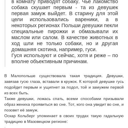
в комнату приводят собаку. Чьё лакомство
собака скушает первым - та из девушек
первая замуж выйдет. В старину для этой
цели использовались вареники, а в
некоторых регионах Польши девушки пекли
специальные пирожки и обмазывали их
маслом или салом. В качестве животных в
ход шли не только собаки, но и другая
домашняя скотина, например, гуси.
Гуся используют и сейчас, хотя и реже – по
вполне объективным причинам.
В Малопольше существовала такая традиция. Девушки,
завязав гусю глаза, вставали в кружок. К которой девушке гусь
подойдет первым и ущипнет за подол, той и замужем первой
из всех быть.
Также девушки, ложась спать, всеми способами призывали
образ жениха проявиться во сне. Тот, кого она увидит во сне, и
позовет её замуж.
Оскар Кольберг упоминает в своих трудах такую гадальную
традицию в Мазовецком регионе: