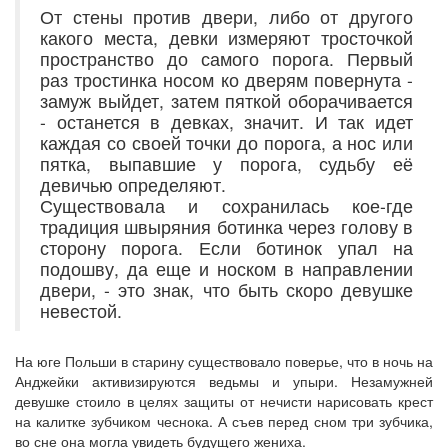
От стены против двери, либо от другого
какого места, девки измеряют тросточкой
пространство до самого порога. Первый
раз тростинка носом ко дверям повернута -
замуж выйдет, затем пяткой оборачивается
- останется в девках, значит. И так идет
каждая со своей точки до порога, а нос или
пятка, выпавшие у порога, судьбу её
девичью определяют.
Существовала и сохранилась кое-где
традиция швыряния ботинка через голову в
сторону порога. Если ботинок упал на
подошву, да еще и носком в направлении
двери, - это знак, что быть скоро девушке
невестой.
На юге Польши в старину существовало поверье, что в ночь на
Анджейки активизируются ведьмы и упыри. Незамужней
девушке стоило в целях защиты от нечисти нарисовать крест
на калитке зубчиком чеснока. А съев перед сном три зубчика,
во сне она могла увидеть будущего жениха.