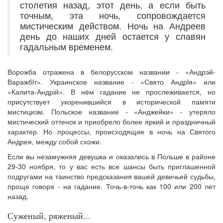
столетия назад, этот день, а если быть
точным, эта ночь, сопровождается
мистическим действом. Ночь на Андреев
день до наших дней остается у славян
гадальным временем.
Ворожба отражена в белорусском названии - «Андрэй-
Варажбiт». Украинское название - «Свято Андрiя» или
«Калита-Андрій». В нём гадание не прослеживается, но
присутствует укоренившийся в исторической памяти
мистицизм. Польское название - «Анджейки» - утеряло
мистический оттенок и приобрело более яркий и праздничный
характер. Но процессы, происходящие в ночь на Святого
Андрея, между собой схожи.
Если вы незамужняя девушка и оказались в Польше в районе
29-30 ноября, то у вас есть все шансы быть приглашенной
подругами на таинство предсказания вашей девичьей судьбы,
проще говоря - на гадание. Точь-в-точь как 100 или 200 лет
назад.
Суженый, ряженый...