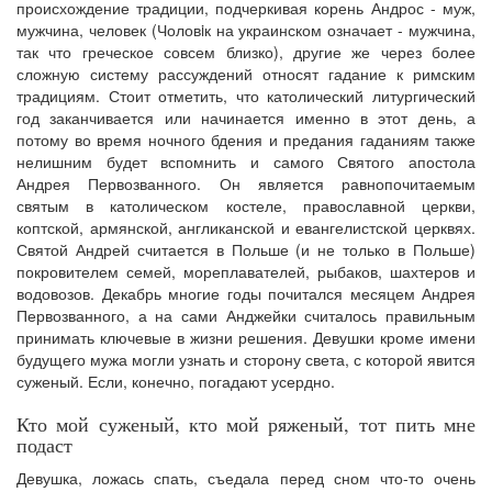
происхождение традиции, подчеркивая корень Андрос - муж,
мужчина, человек (Чоловiк на украинском означает - мужчина,
так что греческое совсем близко), другие же через более
сложную систему рассуждений относят гадание к римским
традициям. Стоит отметить, что католический литургический
год заканчивается или начинается именно в этот день, а
потому во время ночного бдения и предания гаданиям также
нелишним будет вспомнить и самого Святого апостола
Андрея Первозванного. Он является равнопочитаемым
святым в католическом костеле, православной церкви,
коптской, армянской, англиканской и евангелистской церквях.
Святой Андрей считается в Польше (и не только в Польше)
покровителем семей, мореплавателей, рыбаков, шахтеров и
водовозов. Декабрь многие годы почитался месяцем Андрея
Первозванного, а на сами Анджейки считалось правильным
принимать ключевые в жизни решения. Девушки кроме имени
будущего мужа могли узнать и сторону света, с которой явится
суженый. Если, конечно, погадают усердно.
Кто мой суженый, кто мой ряженый, тот пить мне
подаст
Девушка, ложась спать, съедала перед сном что-то очень