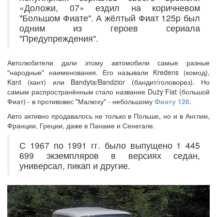
«Доложи, 07» ездил на коричневом
"Большом Фиате". А жёлтый Фиат 125p был
одним из героев сериала
"Предупреждения".
Автолюбители дали этому автомобили самые разные
"народные" наименования. Его называли Kredens (комод),
Kant (кант) или Bandyta/Bandzior (бандит/головорез). Но
самым распространённым стало название Duży Fiat (большой
Фиат) - в противовес "Малюху" - небольшому
Фиату 126
.
Авто активно продавалось не только в Польше, но и в Англии,
Франции, Греции, даже в Панаме и Сенегале.
С 1967 по 1991 гг. было выпущено 1 445
699 экземпляров в версиях седан,
универсал, пикап и другие.