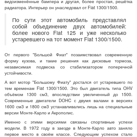
видоизменённые бампера и другая, более простая, решётка
радиатора. Интерьер он унаследовал от Fiat 1300/1500.
По сути этот автомобиль представлял
собой объединение двух автомобилей:
более нового Fiat 125 и уже несколько
устаревшего на тот момент Fiat 1300/1500.
От первого "Большой Фиат" позаимствовал современную
форму кузова, и такие решения как дисковые тормоза,
независимая подвеска со стабилизатором поперечной
устойчивости.
А вот мотор "Большому Фиату" достался от устаревшего по
тем временам Fiat 1300/1500. Это был двигатель типа OHV
объёмом 1300 см3, впоследствии увеличенный до 1500.
Современные двигатели DOHC с двумя валами в версиях
1600 см3 и 1800 см3 устанавливались лишь на специальные
версии Монте-Карло и Акрополис.
Именно с этими версиями связаны спортивные успехи
модели. В 1972 году в заезде в Монте-Карло авто заняло
первое место в своём классе. Следующим успехом стало