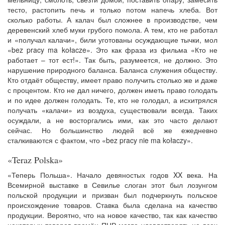
тесто, растопить печь и только потом напечь хлеба. Вот
сколько работы. А калач был сложнее в производстве, чем
деревенский хлеб муки грубого помола. А тем, кто не работал
и «получал калачи», били уготованы осуждающие тычки, мол
«bez pracy ma kołacze». Это как фраза из фильма «Кто не
работает – тот ест!». Так быть, разумеется, не должно. Это
нарушение природного баланса. Баланса служения обществу.
Кто отдаёт обществу, имеет право получить столько же и даже
с процентом. Кто не дал ничего, должен иметь право голодать
и по идее должен голодать. Те, кто не голодал, а исхитрялся
получать «калачи» из воздуха, существовали всегда. Таких
осуждали, а не восторгались ими, как это часто делают
сейчас. Но большинство людей всё же ежедневно
сталкиваются с фактом, что «bez pracy nie ma kołaczy».
«Teraz Polska»
«Теперь Польша». Начало девяностых годов XX века. На
Всемирной выставке в Севилье слоган этот был лозунгом
польской продукции и призван был подчеркнуть польское
происхождение товаров. Ставка была сделана на качество
продукции. Вероятно, что на новое качество, так как качество
некоторых товаров времён ПНР могло удовлетворять не всех