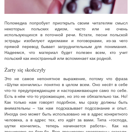
Поломедиа попробует приоткрыть своим читателям смысл
некоторых польских идиом, часто или не очень
использующихся в поточной речи. Кстати, песни польской
эстрады изобилуют идиомами и поговорками, из-за чего
прямой перевод бывает затруднительным для понимания.
Надеемся, что материал будет полезен всем, кто учит
польский как иностранный или вспоминает как родной.
Żarty się skończyły
Это не самое непонятное выражение, потому что фраза
«Шутки кончились» понятно в целом всем. Оно несёт в себе
что-то предупреждающее и настораживающее само по себе.
Есть в нём что-то угрожающее, но это не обязательно так. Но!
Как только нам говорят подобное, мы сразу должны быть
внимательны – так нам подсказывает подсознание и опыт.
Иногда оно может быть использовано не в адрес конкретного
человека, а в адрес тех, кто идёт за вами. Типа «господа,
шутки кончились, теперь начинается работа». Как на
тренировке по борьбе. Всю тренировку спортсмены скакали,