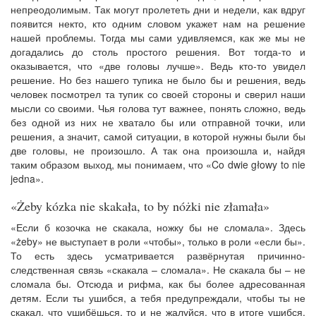
непреодолимым. Так могут пролететь дни и недели, как вдруг
появится некто, кто одним словом укажет нам на решение
нашей проблемы. Тогда мы сами удивляемся, как же мы не
догадались до столь простого решения. Вот тогда-то и
оказывается, что «две головы лучше». Ведь кто-то увидел
решение. Но без нашего тупика не было бы и решения, ведь
человек посмотрел та тупик со своей стороны и сверил наши
мысли со своими. Чья голова тут важнее, понять сложно, ведь
без одной из них не хватало бы или отправной точки, или
решения, а значит, самой ситуации, в которой нужны были бы
две головы, не произошло. А так она произошла и, найдя
таким образом выход, мы понимаем, что «Co dwie głowy to nie
jedna».
«Żeby kózka nie skakała, to by nóżki nie złamała»
«Если б козочка не скакала, ножку бы не сломала». Здесь
«żeby» не выступает в роли «чтобы», только в роли «если бы».
То есть здесь усматривается развёрнутая причинно-
следственная связь «скакала – сломала». Не скакала бы – не
сломала бы. Отсюда и рифма, как бы более адресованная
детям. Если ты ушибся, а тебя предупреждали, чтобы ты не
скакал, что ушибёшься, то и не жалуйся, что в итоге ушибся.