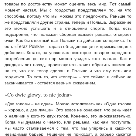
товары по достоинству может оценить весь мир. Тот самый
момент настал. Мы с гордостью представляем то, на что
способны, потому что мы можем это предложить. Раньше то
же представляли другие страны, теперь и Польша. Выражение
это можно услышать и в отношении спорта. Когда есть
подозрения, что польская сборная возьмёт реванш, отыграет
очки. Как бы ответный шаг Польши на действия соперника. То
есть «Teraz Polska» – фраза объединяющая и призывающая к
действию. Кстати, на упаковках некоторых товаров народного
потребления до сих пор можно увидеть этот слоган. Как и
двадцать лет назад, производитель хочет обратить внимание
на то, что его товар сделан в Польше и что ему есть чем
гордиться. То есть то, что «теперь» – это сейчас, и сейчас не
заканчивается - остаётся верным суждением.
«Co dwie głowy, to nie jedna»
«Две головы – не одна». Можно истолковать как «Одна голова
– хорошо, а две лучше». Это вовсе не означает, что речь идёт
о наличии у кого-то двух голов. Конечно, это иносказательно.
Когда мы думаем о чём-то, или решаем, как нам поступить,
мы часто сталкиваемся с тем, что мы упёрлись в какой-то
невидимый барьер. Решение не приходит, а барьер кажется