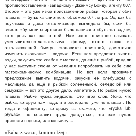
противопоставление «западному» Джеймсу Бонду, агенту 007.
Второе – это уже из-за приставленной рыбки, которая любит
плавать, – бутылка спиртного объёмом 0.7 литра. Эх, как бы
неуклюже и даже отталкивающе выглядело бы, если бы
вместо «бутылки спиртного» было написано «бутылка водки»,
хотя речь как раз о ней. Нам часто приятнее слышать
уменьшительно-ласкательную форму, оттого водка из
отталкивающей быстро становится приятной, достаточно
изменить окончание – водочка. Если нам предложат выпить
водки, закусить это хлебом с маслом, да ещё и рыбой, вряд ли
у нас выступит слюна от желания испробовать на себе сию
гастрономическую комбинацию. Но вот если прозвучит
предложение выпить водочки, закусив её хлебушком с
маслицем, да ещё и рыбкой солёненькой, селёдочой или
сёмужкой – вот это другое дело. Аппетитно. Но рыбке нужно
плавать. Рыбке нужна жидкость. Это игра слов. Ясно, что
рыбка, которую нам подали в ресторане, уже не плавает. Но
тогда и официанту, которому вы скажете, что «rybka lubi
pływać», не составит труда догадаться, что вам нужно
принести водочки, или коньячку....
«Baba z wozu, koniom lżej»