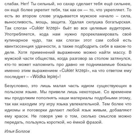
слабак. Нет! Ты сильный, но сахар сделает тебя ещё сильнее,
он ещё более укрепит тебя, так как он — то, что укрепляет. То
есть во втором слове угадывается мужское начало – сила,
выносливость, мощь, защита. Удалая силушка богатырская.
Так слоган «Cukier krzepi» бьёт во все целевые аудитории.
Употребляется, кода нам нужно прорекламировать своё
кулинарное чудо, так как слоган этот сам собой есть
квинтэссенция удачности, а также подбодрить себя в каком-то
деле. Хотя применений выражению можно найти массу. В
мужской части общества, когда разговор за столом затянулся,
кто-то может напомнить про давно не поднимаемые бокалы
именно этим выражением «Cukier krzepi», на что ответом ему
последует – «Wódka lepiej»!
Безусловно, это лишь малая часть идиом существующих в
польском языке. Мы привели лишь некоторые. Со временем
мы продолжим пополнять наши материалы подобными этому,
так как находим эту игру языка увлекательной. Тем более что
идиомы и поговорки делают любой язык живым, добавляют
ему красок. Не говоря уже о том, сколько смыслов можно
передать, пользуясь короткой, но ёмкой фразой.
Илья Болгов