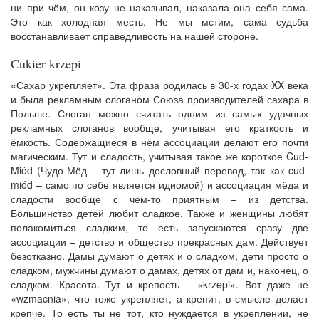
ни при чём, он козу не наказывал, наказала она себя сама.
Это как холодная месть. Не мы мстим, сама судьба
восстанавливает справедливость на нашей стороне.
Cukier krzepi
«Сахар укрепляет». Эта фраза родилась в 30-х годах XX века
и была рекламным слоганом Союза производителей сахара в
Польше. Слоган можно считать одним из самых удачных
рекламных слоганов вообще, учитывая его краткость и
ёмкость. Содержащиеся в нём ассоциации делают его почти
магическим. Тут и сладость, учитывая такое же короткое Cud-
Miód (Чудо-Мёд – тут лишь дословный перевод, так как cud-
miód – само по себе является идиомой) и ассоциация мёда и
сладости вообще с чем-то приятным – из детства.
Большинство детей любит сладкое. Также и женщины любят
полакомиться сладким, то есть запускаются сразу две
ассоциации – детство и общество прекрасных дам. Действует
безотказно. Дамы думают о детях и о сладком, дети просто о
сладком, мужчины думают о дамах, детях от дам и, наконец, о
сладком. Красота. Тут и крепость – «krzepi». Вот даже не
«wzmacnia», что тоже укрепляет, а крепит, в смысле делает
крепче. То есть ты не тот, кто нуждается в укреплении, не