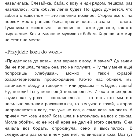
навалилась. Слезай-ка, баба, с возу и иди рядом, пешком, раз
навязалась, хоть кобыле легче будет. Но здесь думается, что
забота о животном — это явление позднее. Скорее всего, на
первом месте раньше была практичность, а значит – телега.
Гуманизм к животным – явление не такое древнее, как это
выражение. Как и гуманизм мужиков к бабам. Хорошо, что мир
не стоит на месте.
«Przyjdzie koza do woza»
«Придёт коза до воза», или вернее к возу. А зачем? Да зачем
бы не пришла, теперь она это не получит. «Ну ты у меня ещё
попросишь хлебушка», можно и такой фразой
охарактеризовать происходящее. Кто-то нас обидел, мы
затаиваем обиду и говорим – или думаем – «Ладно, ладно!
Ну, погоди! Ты у меня ещё попляшешь!». И если последнее
звучит как угроза – «попляшешь!» – то есть это мы его
насильно заставим раскаиваться, то в случае с козой, которая
направляется к возу, это уже не воз, а сама коза виновата. А
причём тут коза и воз? Коза шла и наткнулась на воз с сеном.
Могла обойти, но её козий нрав не дал ей этого сделать. Она
начала воз бодать, опрокинула, сено и высыпалось. В
следующий раз сена в нём уже нет, но виновата коза. Воз тут