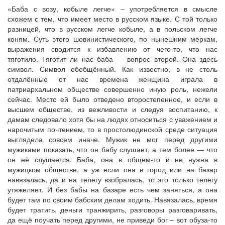
«Баба с возу, кобыле легче» – употребляется в смысле
схожем с тем, что имеет место в русском языке. С той только
разницей, что в русском легче кобыле, а в польском легче
коням. Суть этого шовинистического, по нынешним меркам,
выражения сводится к избавлению от чего-то, что нас
тяготило. Тяготит ли нас баба — вопрос второй. Она здесь
символ. Символ обобщённый. Как известно, в не столь
отдалённые от нас времена женщина играла в
патриархальном обществе совершенно иную роль, нежели
сейчас. Место ей было отведено второстепенное, и если в
высшем обществе, из вежливости и следуя воспитанию, к
дамам следовало хотя бы на людях относиться с уважением и
нарочитым почтением, то в простолюдинской среде ситуация
выглядела совсем иначе. Мужик не мог перед другими
мужиками показать, что он бабу слушает, а тем более — что
он её слушается. Баба, она в общем-то и не нужна в
мужицком обществе, а уж если она в город или на базар
навязалась, да и на телегу взобралась, то это только телегу
утяжеляет. И без бабы на базаре есть чем заняться, а она
будет там по своим бабским делам ходить. Навязалась, время
будет тратить, деньги транжирить, разговоры разговаривать,
да ещё поучать перед другими, не приведи бог – вот обуза-то