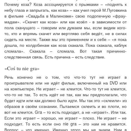
Почему коза? Коза ассоциируется с прыжками – «поднять к
небу глаза и запрыгать, как коза» – как учил герой М.Пуговкина
в фильме «Свадьба в Малиновке» свою подопечную «фрау-
мадам». «Скачет как коза» или как козёл - в зависимости от
пола скачущего – говорим или думаем мы, если видим кого-
то, кто и впрямь скачет или вертляво себя ведёт, не в силах
сидеть на месте. Также мы это применяем и к себе – «я пока
дошла, по колдобинам как коза скакала. Пока скакала, каблук
сломала». Скакала – сломала. Вот такая причинно-
следственная связь. Есть причина – есть следствие.
«Coś tu nie gra»
Речь конечно не о том, что что-то тут не играет в
проигрывателе или не идёт фильм, включенный на DVD или
на компьютере. Не играет – не клеится. Что-то тут не клеится,
что-то не так. То есть идёт не так, как мы предполагали, что
будет идти или как должно было идти. Мы так это «склеили» из
образов в своём сознании. Пытаемся склеить и во плоти, но
вот не клеится. Gra – то есть подходит, а не «играет». Или так.
Если это играет – хорошо, не играет – плохо. Не играет – не
подходит. То есть если оно nie gra – это нам не нравится.
Вопрос – что именно. Именно этого мы не знаем. Нам в