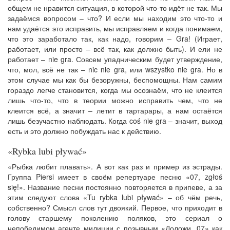
общем не нравится ситуация, в которой что-то идёт не так. Мы
задаёмся вопросом – что? И если мы находим это что-то и
нам удаётся это исправить, мы исправляем и когда понимаем,
что это заработало так, как надо, говорим – Gra! (Играет,
работает, или просто – всё так, как должно быть). И ели не
работает – nie gra. Совсем упадническим будет утверждение,
что, мол, всё не так – nic nie gra, или wszystko nie gra. Но в
этом случае мы как бы безоружны, беспомощны. Нам самим
гораздо легче становится, когда мы осознаём, что не клеится
лишь что-то, что в теории можно исправить чем, что не
клеится всё, а значит – летит в тартарары, а нам остаётся
лишь безучастно наблюдать. Когда coś nie gra – значит, выход
есть и это должно побуждать нас к действию.
«Rybka lubi pływać»
«Рыбка любит плавать». А вот как раз и пример из эстрады.
Группа Piersi имеет в своём репертуаре песню «07, zgłoś
się!». Название песни постоянно повторяется в припеве, а за
этим следуют слова «Tu rybka lubi pływać» – об чём речь,
собственно? Смысл слов тут двоякий. Первое, что приходит в
голову старшему поколению поляков, это сериал о
непобедимом агенте милиции с позывным «Доложи, 07» как