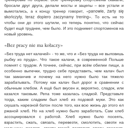
бросали друг друга, делали мосты и зацепы – все устали и
вымотались, а к концу тренер говорит, «panowie, żarty się
skończyły, teraz dopiero zaczynamy trening». То есть не то
чтобы они до этого шутили, но теперь понятно, что сейчас
будет ещё труднее, чем было. И это поднимет спортсменов на
новый уровень.
«Bez pracy nie ma kołaczy»
«Без труда нет калачей» - то же, что и «Без труда не выловишь
рыбку из пруда». Что такое калачи, в современной Польше
помнят с трудом. А точнее, сейчас, при всём обилии пищи, а
особенно выпечки, трудно себе представить, чем калач был
так заманчив и почему на него нужно было так тяжело
зарабатывать. Потому как калач был дорог в сравнении с
обычным хлебом. А ещё был вкусен и, вероятно, сладок, или
казался таковым. Репа тоже казалась сладкой. Представьте
тогда, каким сладким был хлеб из подовой муки. Это как
скушать нарезной батон после того, как всю жизнь до этого ел
ржаной хлеб. Но на хлеб нужно было заработать. Сам хлеб
ассоциировался с работой. Хлеб нужно было посеять,
взрастить, сжать, связать, перевезти, смолотить, свезти на
мельницу, смолоть, свезти домой, поставить опару, замесить