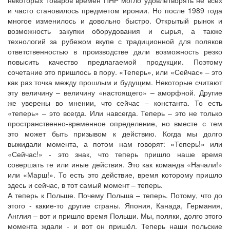
и часто становилось предметом иронии. Но после 1989 года
многое изменилось и довольно быстро. Открытый рынок и
возможность закупки оборудования и сырья, а также
технологий за рубежом вкупе с традиционной для поляков
ответственностью в производстве дали возможность резко
повысить качество предлагаемой продукции. Поэтому
сочетание это пришлось в пору. «Теперь», или «Сейчас» – это
как раз точка между прошлым и будущим. Некоторые считают
эту величину – величину «настоящего» – аморфной. Другие
же уверены во мнении, что сейчас – константа. То есть
«теперь» – это всегда. Или навсегда. Теперь – это не только
пространственно-временное определение, но вместе с тем
это может быть призывом к действию. Когда мы долго
выжидали момента, а потом нам говорят: «Теперь!» или
«Сейчас!» - это знак, что теперь пришло наше время
совершать те или иные действия. Это как команда «Начали!»
или «Марш!». То есть это действие, время которому пришло
здесь и сейчас, в тот самый момент – теперь.
А теперь к Польше. Почему Польша – теперь. Потому, что до
этого - какие-то другие страны. Япония, Канада, Германия,
Англия – вот и пришло время Польши. Мы, поляки, долго этого
момента ждали - и вот он пришёл. Теперь наши польские