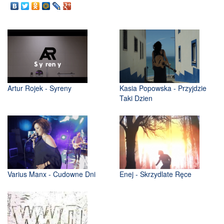
Artur Rojek - Syreny
Kasia Popowska - Przyjdzie
Taki Dzien
Varius Manx - Cudowne Dni
Enej - Skrzydlate Ręce