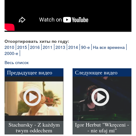
Отсортировать хиты по году:
2010
2015
2016
2011
2013
2014
90-е
На все времена
2000-е
Весь список
Предыдущее видео
Следующее видео
Stachursky - Z każdym
Igor Herbut "Wkręceni -
twym oddechem
- nie ufaj mi"