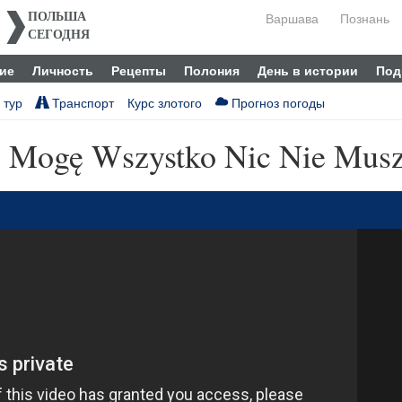
Варшава
Познань
ПОЛЬША
СЕГОДНЯ
ие
Личность
Рецепты
Полония
День в истории
Под
 тур
Транспорт
Курс злотого
Прогноз погоды
- Mogę Wszystko Nic Nie Mus