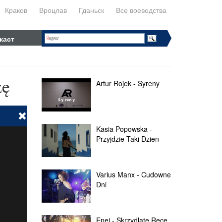
Краков
Вроцлав
Гданьск
Все воеводства
каст
zę
Artur Rojek - Syreny
Kasia Popowska -
Przyjdzie Taki Dzien
Varius Manx - Cudowne
Dni
Enej - Skrzydlate Ręce