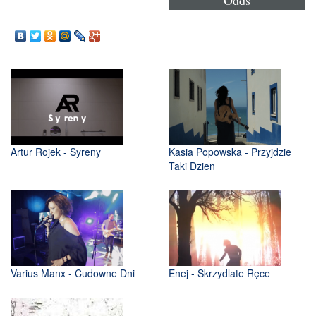
Artur Rojek - Syreny
Kasia Popowska - Przyjdzie
Taki Dzien
Varius Manx - Cudowne Dni
Enej - Skrzydlate Ręce