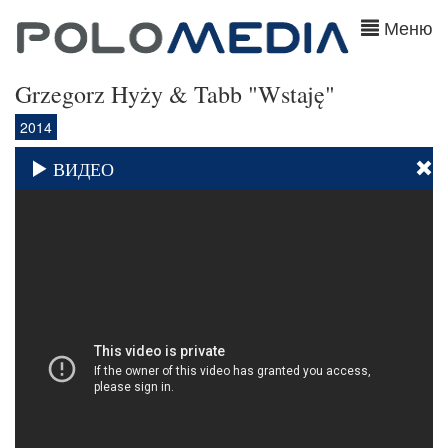
Меню
Grzegorz Hyży & Tabb "Wstaję"
2014
ВИДЕО