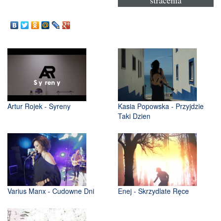
Artur Rojek - Syreny
Kasia Popowska - Przyjdzie
Taki Dzien
Varius Manx - Cudowne Dni
Enej - Skrzydlate Ręce