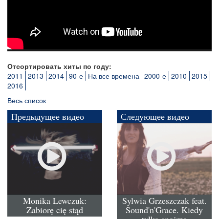
Отсортировать хиты по году:
2011
2013
2014
90-е
На все времена
2000-е
2010
2015
2016
Весь список
Предыдущее видео
Следующее видео
Monika Lewczuk:
Sylwia Grzeszczak feat.
Zabiorę cię stąd
Sound'n'Grace. Kiedy
tylko spojrzę