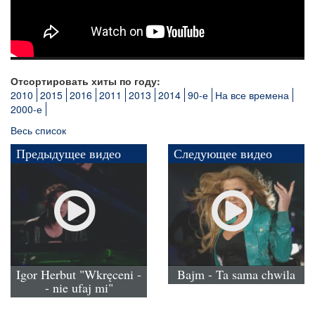
Отсортировать хиты по году:
2010
2015
2016
2011
2013
2014
90-е
На все времена
2000-е
Весь список
Предыдущее видео
Следующее видео
Igor Herbut "Wkręceni -
Bajm - Ta sama chwila
- nie ufaj mi"