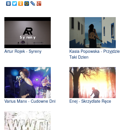
Artur Rojek - Syreny
Kasia Popowska - Przyjdzie
Taki Dzien
Varius Manx - Cudowne Dni
Enej - Skrzydlate Ręce