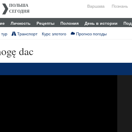
Варшава
Познань
ПОЛЬША
СЕГОДНЯ
ие
Личность
Рецепты
Полония
День в истории
Под
 тур
Транспорт
Курс злотого
Прогноз погоды
mogę dac