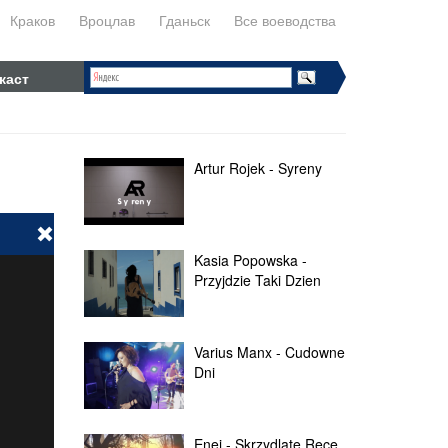
Краков
Вроцлав
Гданьск
Все воеводства
каст
Artur Rojek - Syreny
Kasia Popowska -
Przyjdzie Taki Dzien
Varius Manx - Cudowne
Dni
Enej - Skrzydlate Ręce